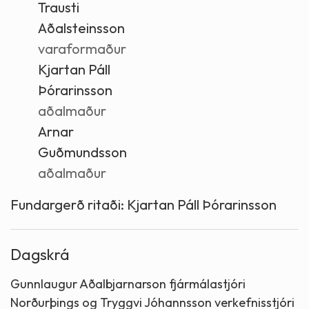
Trausti
Aðalsteinsson
varaformaður
Kjartan Páll
Þórarinsson
aðalmaður
Arnar
Guðmundsson
aðalmaður
Fundargerð ritaði:
Kjartan Páll Þórarinsson
Dagskrá
Gunnlaugur Aðalbjarnarson fjármálastjóri
Norðurþings og Tryggvi Jóhannsson verkefnisstjóri