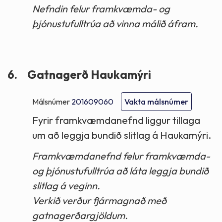
Nefndin felur framkvæmda- og
þjónustufulltrúa að vinna málið áfram.
6.
Gatnagerð Haukamýri
Málsnúmer
201609060
Vakta málsnúmer
Fyrir framkvæmdanefnd liggur tillaga
um að leggja bundið slitlag á Haukamýri.
Framkvæmdanefnd felur framkvæmda-
og þjónustufulltrúa að láta leggja bundið
slitlag á veginn.
Verkið verður fjármagnað með
gatnagerðargjöldum.