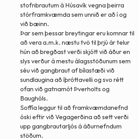
stofnbrautum á Húsavík vegna þeirra
stórframkvæmda sem unnið er að í og
við bæinn.
Þar sem þessar breytingar eru komnar til
að vera a.m.k. næstu tvö til þrjú ár telur
hún að bregðast verði skjótt við áður en
slys verður á mestu álagsstöðunum sem
séu við gangbraut af bílastæði við
sundlaugina að íþróttavelli og svo rétt
ofan við gatnamót Þverholts og
Baughóls.
Soffía leggur til að framkvæmdanefnd
óski eftir við Vegagerðina að sett verði
upp gangbrautarljós á áðurnefndum
stöðum.