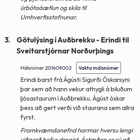
úrbótaáætlun og skila til
Umhverfisstofnunar.
3.
Götulýsing í Auðbrekku - Erindi til
Sveitarstjórnar Norðurþings
Málsnúmer
201609002
Vakta málsnúmer
Erindi barst frá Ágústi Sigurði Óskarsyni
þar sem að hann vekur athygli á biluðum
ljósastaurum í Auðbrekku. Ágúst óskar
þess að gert verði við staurana sem allra
fyrst.
Framkvæmdanefnd harmar hversu lengi
viðgerð hefur dregist. Ástæðan er sú að