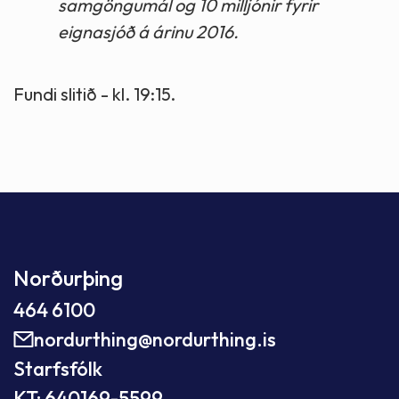
samgöngumál og 10 milljónir fyrir
eignasjóð á árinu 2016.
Fundi slitið - kl. 19:15.
Norðurþing
464 6100
nordurthing@nordurthing.is
Starfsfólk
KT: 640169-5599