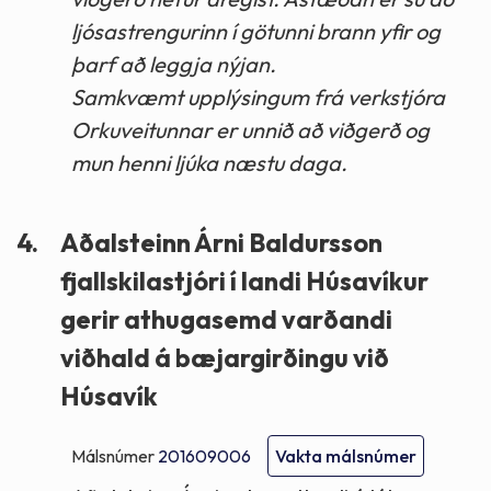
ljósastrengurinn í götunni brann yfir og
þarf að leggja nýjan.
Samkvæmt upplýsingum frá verkstjóra
Orkuveitunnar er unnið að viðgerð og
mun henni ljúka næstu daga.
4.
Aðalsteinn Árni Baldursson
fjallskilastjóri í landi Húsavíkur
gerir athugasemd varðandi
viðhald á bæjargirðingu við
Húsavík
Málsnúmer
201609006
Vakta málsnúmer