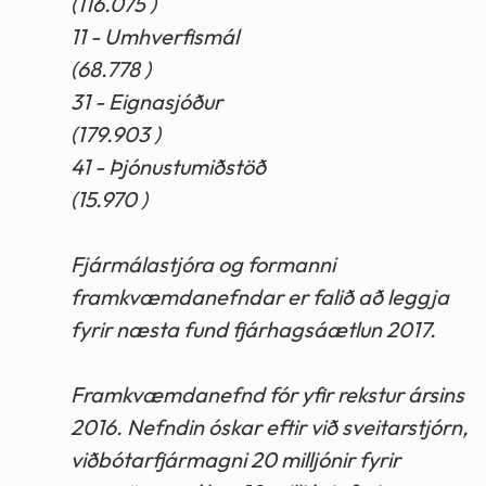
(116.075 )
11 - Umhverfismál
(68.778 )
31 - Eignasjóður
(179.903 )
41 - Þjónustumiðstöð
(15.970 )
Fjármálastjóra og formanni
framkvæmdanefndar er falið að leggja
fyrir næsta fund fjárhagsáætlun 2017.
Framkvæmdanefnd fór yfir rekstur ársins
2016. Nefndin óskar eftir við sveitarstjórn,
viðbótarfjármagni 20 milljónir fyrir