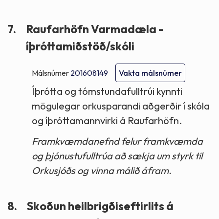
7.
Raufarhöfn Varmadæla -
íþróttamiðstöð/skóli
Málsnúmer
201608149
Vakta málsnúmer
Íþrótta og tómstundafulltrúi kynnti
mögulegar orkusparandi aðgerðir í skóla
og íþróttamannvirki á Raufarhöfn.
Framkvæmdanefnd felur framkvæmda
og þjónustufulltrúa að sækja um styrk til
Orkusjóðs og vinna málið áfram.
8.
Skoðun heilbrigðiseftirlits á