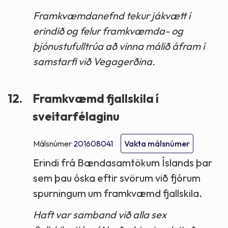
Framkvæmdanefnd tekur jákvætt í
erindið og felur framkvæmda- og
þjónustufulltrúa að vinna málið áfram í
samstarfi við Vegagerðina.
12.
Framkvæmd fjallskila í
sveitarfélaginu
Málsnúmer
201608041
Vakta málsnúmer
Erindi frá Bændasamtökum Íslands þar
sem þau óska eftir svörum við fjórum
spurningum um framkvæmd fjallskila.
Haft var samband við alla sex