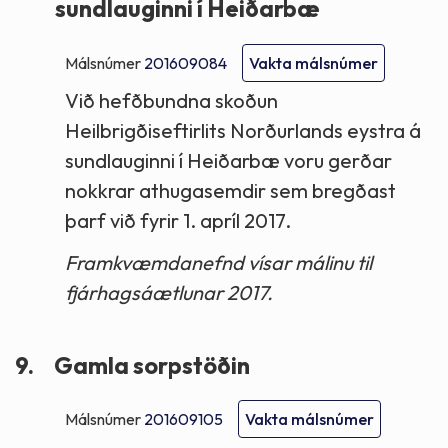
sundlauginni í Heiðarbæ
Málsnúmer
201609084
Vakta málsnúmer
Við hefðbundna skoðun
Heilbrigðiseftirlits Norðurlands eystra á
sundlauginni í Heiðarbæ voru gerðar
nokkrar athugasemdir sem bregðast
þarf við fyrir 1. apríl 2017.
Framkvæmdanefnd vísar málinu til
fjárhagsáætlunar 2017.
9.
Gamla sorpstöðin
Málsnúmer
201609105
Vakta málsnúmer