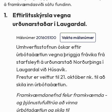
á framkvæmdasviði sátu fundinn.
1.
Eftirlitsskýrsla vegna
urðunarstaðar í Laugardal.
Málsnúmer
201605100
Vakta málsnúmer
Umhverfisstofnun óskar eftir
úrbótaáætlun vegna þriggja frávika frá
starfsleyfi á urðunarstað Norðurþings í
Laugardal við Húsavík.
Frestur er veittur til 21. október nk. til að
skila inn úrbótaáætlun.
Framkvæmdanefnd felur framkvæmda -
og þjónustufulltrúa að vinna
úrbótaáætlun og skila til