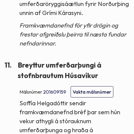
umferðaröryggisáætlun fyrir Norðurþing
unnin af Grími Kárasyni.
Framkvæmdanefnd fór yfir drögin og
frestar afgreiðslu þeirra til næsta fundar
nefndarinnar.
11.
Breyttur umferðarþungi á
stofnbrautum Húsavíkur
Málsnúmer
201609159
Vakta málsnúmer
Soffía Helgadóttir sendir
framkvæmdanefnd bréf þar sem hún
vekur athygli á stórauknum
umferðarþunga og hraða á