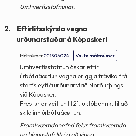
Umhverfisstofnunar.
2.
Eftirlitsskýrsla vegna
urðunarstaðar á Kópaskeri
Málsnúmer
201506024
Vakta málsnúmer
Umhverfisstofnun óskar eftir
úrbótaáætlun vegna þriggja frávika frá
starfsleyfi á urðunarstað Norðurþings
við Kópasker.
Frestur er veittur til 21. október nk. til að
skila inn úrbótaáætlun.
Framkvæmdanefnd felur framkvæmda -
og þjónustufulltrúa að vinna