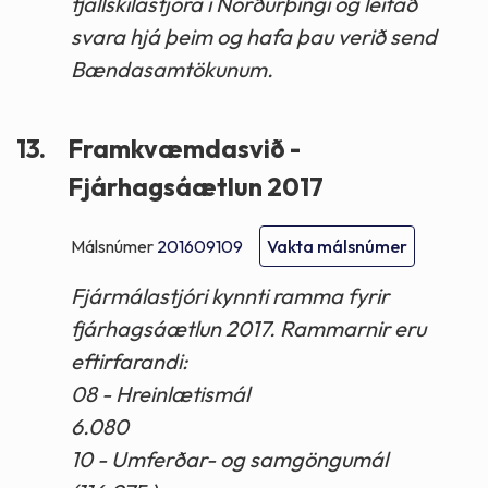
fjallskilastjóra í Norðurþingi og leitað
svara hjá þeim og hafa þau verið send
Bændasamtökunum.
13.
Framkvæmdasvið -
Fjárhagsáætlun 2017
Málsnúmer
201609109
Vakta málsnúmer
Fjármálastjóri kynnti ramma fyrir
fjárhagsáætlun 2017. Rammarnir eru
eftirfarandi:
08 - Hreinlætismál
6.080
10 - Umferðar- og samgöngumál