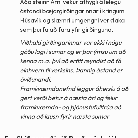
Aðalsteinn Árni vekur athygli á lélegu
ástandi bæjargirðingarinnar í kringum
Húsavík og slæmri umgengni verktaka
sem þurfa að fara yfir girðinguna.
Viðhald girðingarinnar var ekki í nógu
góðu lagi í sumar og er þar ýmsu um að
kenna m.a. því að erfitt reyndist að fá
einhvern til verksins. Þannig ástand er
óviðunandi.
Framkvæmdanefnd leggur áherslu á að
gert verði betur á næsta ári og felur
framkvæmda- og þjónustufulltrúa að
vinna að lausn fyrir næsta sumar