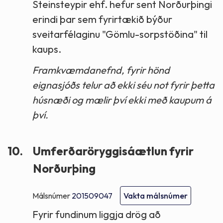
Steinsteypir ehf. hefur sent Norðurþingi
erindi þar sem fyrirtækið býður
sveitarfélaginu "Gömlu-sorpstöðina" til
kaups.
Framkvæmdanefnd, fyrir hönd
eignasjóðs telur að ekki séu not fyrir þetta
húsnæði og mælir því ekki með kaupum á
því.
10.
Umferðaröryggisáætlun fyrir
Norðurþing
Málsnúmer
201509047
Vakta málsnúmer
Fyrir fundinum liggja drög að