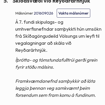
5.
Skíðasvæði við Reyðarárhnjúk
Málsnúmer
201609026
Vakta málsnúmer
Á 7. fundi skipulags- og
umhverfisnefndar samþykkti hún umsókn
frá Skíðagöngudeild Völsungs um leyfi til
vegalagningar að skála við
Reyðarárhnjúk.
Íþrótta- og tómstundafulltrúi gerði grein
fyrir stöðu málsins.
Framkvæmdanefnd samþykkir að láta
leggja þennan veg samkvæmt þeim
forsendum sem fram komu á fundinum.