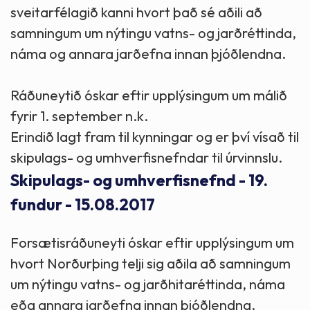
sveitarfélagið kanni hvort það sé aðili að
samningum um nýtingu vatns- og jarðréttinda,
náma og annara jarðefna innan þjóðlendna.
Ráðuneytið óskar eftir upplýsingum um málið
fyrir 1. september n.k.
Erindið lagt fram til kynningar og er því vísað til
skipulags- og umhverfisnefndar til úrvinnslu.
Skipulags- og umhverfisnefnd - 19.
fundur - 15.08.2017
Forsætisráðuneyti óskar eftir upplýsingum um
hvort Norðurþing telji sig aðila að samningum
um nýtingu vatns- og jarðhitaréttinda, náma
eða annara jarðefna innan þjóðlendna.