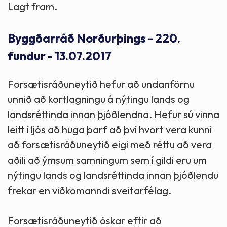
Lagt fram.
Byggðarráð Norðurþings - 220.
fundur - 13.07.2017
Forsætisráðuneytið hefur að undanförnu
unnið að kortlagningu á nýtingu lands og
landsréttinda innan þjóðlendna. Hefur sú vinna
leitt í ljós að huga þarf að því hvort vera kunni
að forsætisráðuneytið eigi með réttu að vera
aðili að ýmsum samningum sem í gildi eru um
nýtingu lands og landsréttinda innan þjóðlendu
frekar en viðkomanndi sveitarfélag.
Forsætisráðuneytið óskar eftir að