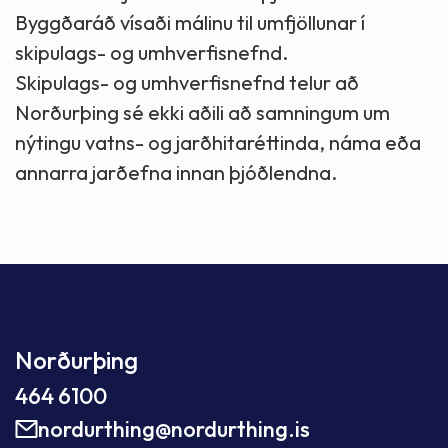
Byggðaráð vísaði málinu til umfjöllunar í
skipulags- og umhverfisnefnd.
Skipulags- og umhverfisnefnd telur að
Norðurþing sé ekki aðili að samningum um
nýtingu vatns- og jarðhitaréttinda, náma eða
annarra jarðefna innan þjóðlendna.
Norðurþing
464 6100
nordurthing@nordurthing.is