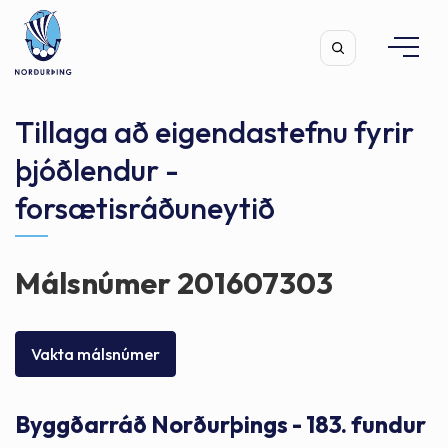
Tillaga að eigendastefnu fyrir
þjóðlendur -
forsætisráðuneytið
Leita
Málsnúmer 201607303
Vakta málsnúmer
Byggðarráð Norðurþings - 183. fundur