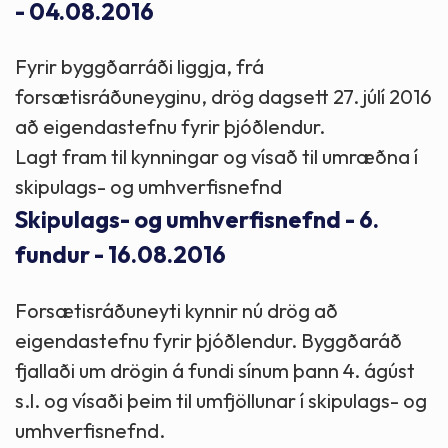
- 04.08.2016
Fyrir byggðarráði liggja, frá
forsætisráðuneyginu, drög dagsett 27. júlí 2016
að eigendastefnu fyrir þjóðlendur.
Lagt fram til kynningar og vísað til umræðna í
skipulags- og umhverfisnefnd
Skipulags- og umhverfisnefnd - 6.
fundur - 16.08.2016
Forsætisráðuneyti kynnir nú drög að
eigendastefnu fyrir þjóðlendur. Byggðaráð
fjallaði um drögin á fundi sínum þann 4. ágúst
s.l. og vísaði þeim til umfjöllunar í skipulags- og
umhverfisnefnd.