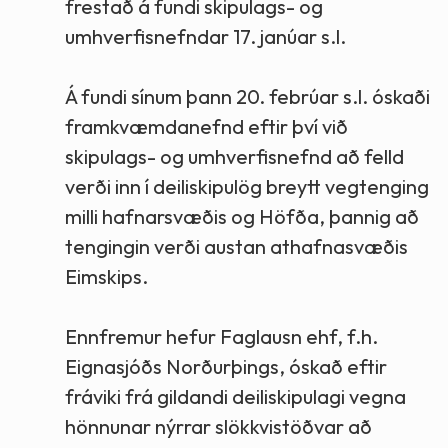
frestað á fundi skipulags- og
umhverfisnefndar 17. janúar s.l.
Á fundi sínum þann 20. febrúar s.l. óskaði
framkvæmdanefnd eftir því við
skipulags- og umhverfisnefnd að felld
verði inn í deiliskipulög breytt vegtenging
milli hafnarsvæðis og Höfða, þannig að
tengingin verði austan athafnasvæðis
Eimskips.
Ennfremur hefur Faglausn ehf, f.h.
Eignasjóðs Norðurþings, óskað eftir
fráviki frá gildandi deiliskipulagi vegna
hönnunar nýrrar slökkvistöðvar að