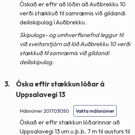
Óskað er eftir að lóðin að Auðbrekku 10
verði stækkuð til samræmis við gildandi
deiliskipulag í Auðbrekku.
Skipulags- og umhverfisnefnd leggur til
við sveitarstjórn að lóð Auðbrekku 10 verði
stækkuð til samræmis við gildandi
deiliskipulag.
3.
Óska eftir stækkun lóðar á
Uppsalavegi 13
Málsnúmer
201703050
Vakta málsnúmer
Óskað er eftir stækkun lóðarinnar að
Uppsalavegi 13 um u.þ.b. 7 m til austurs til