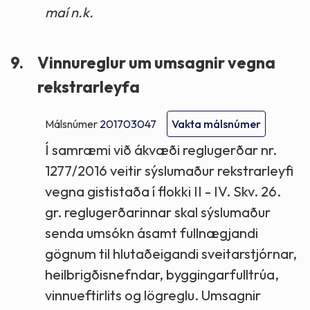
maí n.k.
9.
Vinnureglur um umsagnir vegna
rekstrarleyfa
Málsnúmer
201703047
Vakta málsnúmer
Í samræmi við ákvæði reglugerðar nr.
1277/2016 veitir sýslumaður rekstrarleyfi
vegna gististaða í flokki II - IV. Skv. 26.
gr. reglugerðarinnar skal sýslumaður
senda umsókn ásamt fullnægjandi
gögnum til hlutaðeigandi sveitarstjórnar,
heilbrigðisnefndar, byggingarfulltrúa,
vinnueftirlits og lögreglu. Umsagnir