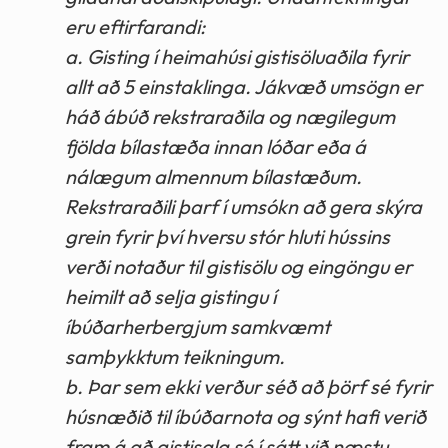
eru eftirfarandi:
a. Gisting í heimahúsi gistisöluaðila fyrir
allt að 5 einstaklinga. Jákvæð umsögn er
háð ábúð rekstraraðila og nægilegum
fjölda bílastæða innan lóðar eða á
nálægum almennum bílastæðum.
Rekstraraðili þarf í umsókn að gera skýra
grein fyrir því hversu stór hluti hússins
verði notaður til gistisölu og eingöngu er
heimilt að selja gistingu í
íbúðarherbergjum samkvæmt
samþykktum teikningum.
b. Þar sem ekki verður séð að þörf sé fyrir
húsnæðið til íbúðarnota og sýnt hafi verið
fram á að gistisala sé í sátt við næstu