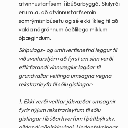
atvinnustarfsemi í íbúðarbyggð. Skilyrði
eru m.a. að atvinnustarfsemin
samrýmist búsetu og sé ekki líkleg til að
valda nágrönnum óeðlilega miklum
óþægindum.
Skipulags- og umhverfisnefnd leggur til
við sveitarstjórn að fyrst um sinn verði
eftirfarandi vinnureglur lagðar til
grundvallar veitinga umsagna vegna
rekstrarleyfa til sölu gistingar:
1. Ekki verði veittar jákvæðar umsagnir
fyrir nýjum rekstrarleyfum til sölu
gistingar í íbúðarhverfum í þéttbýli skv.
gildandi aðalskipulagi. Undantekningar