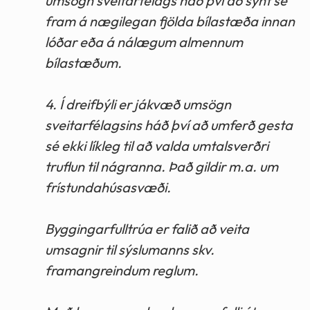
umsögn sveitarfélags háð því að sýnt sé
fram á nægilegan fjölda bílastæða innan
lóðar eða á nálægum almennum
bílastæðum.
4. Í dreifbýli er jákvæð umsögn
sveitarfélagsins háð því að umferð gesta
sé ekki líkleg til að valda umtalsverðri
truflun til nágranna. Það gildir m.a. um
frístundahúsasvæði.
Byggingarfulltrúa er falið að veita
umsagnir til sýslumanns skv.
framangreindum reglum.