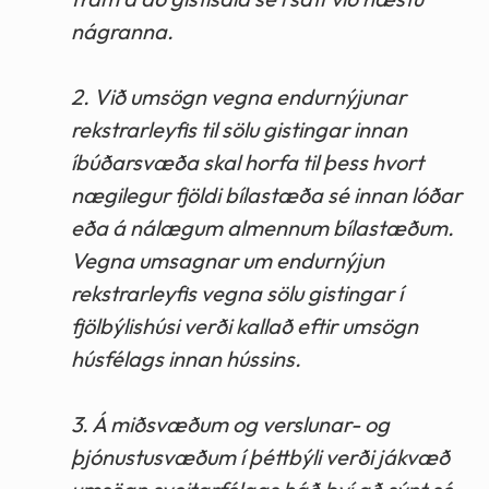
nágranna.
2. Við umsögn vegna endurnýjunar
rekstrarleyfis til sölu gistingar innan
íbúðarsvæða skal horfa til þess hvort
nægilegur fjöldi bílastæða sé innan lóðar
eða á nálægum almennum bílastæðum.
Vegna umsagnar um endurnýjun
rekstrarleyfis vegna sölu gistingar í
fjölbýlishúsi verði kallað eftir umsögn
húsfélags innan hússins.
3. Á miðsvæðum og verslunar- og
þjónustusvæðum í þéttbýli verði jákvæð