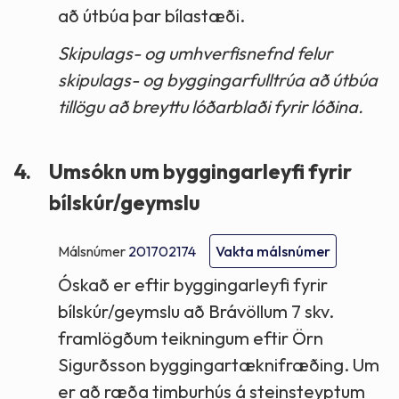
að útbúa þar bílastæði.
Skipulags- og umhverfisnefnd felur
skipulags- og byggingarfulltrúa að útbúa
tillögu að breyttu lóðarblaði fyrir lóðina.
4.
Umsókn um byggingarleyfi fyrir
bílskúr/geymslu
Málsnúmer
201702174
Vakta málsnúmer
Óskað er eftir byggingarleyfi fyrir
bílskúr/geymslu að Brávöllum 7 skv.
framlögðum teikningum eftir Örn
Sigurðsson byggingartæknifræðing. Um
er að ræða timburhús á steinsteyptum