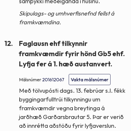
samþykki meðeiganda í húsinu.
Skipulags- og umhverfisnefnd fellst á
framkvæmdina.
12.
Faglausn ehf tilkynnir
framkvæmdir fyrir hönd Gb5 ehf.
Lyfja fer á 1. hæð austanvert.
Málsnúmer
201612067
Vakta málsnúmer
Með tölvupósti dags. 13. febrúar s.l. fékk
byggingarfulltrúi tilkynningu um
framkvæmdir vegna breytinga á
jarðhæð Garðarsbrautar 5. Þar er verið
að innrétta aðstöðu fyrir lyfjaverslun.