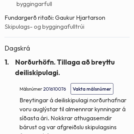
byggingarfull
Fundargerð ritaði:
Gaukur Hjartarson
Skipulags- og byggingafulltrúi
Dagskrá
1.
Norðurhöfn. Tillaga að breyttu
deiliskipulagi.
Málsnúmer
201610076
Vakta málsnúmer
Breytingar á deiliskipulagi norðurhafnar
voru auglýstar til almennrar kynningar á
síðasta ári. Nokkrar athugasemdir
bárust og var afgreiðslu skipulagsins