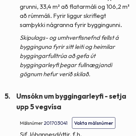
grunni, 33,4 m² að flatarmáli og 106,2 m³
að rúmmáli. Fyrir liggur skriflegt
samþykki nágranna fyrir byggingunni.
Skipulags- og umhverfisnefnd fellst á
bygginguna fyrir sitt leiti og heimilar
byggingarfulltrúa að gefa út
byggingarleyfi þegar fullnægjandi
gögnum hefur verið skilað.
5.
Umsókn um byggingarleyfi - setja
upp 5 vegvísa
Málsnúmer
201703041
Vakta málsnúmer
Sif Jóhannesdóttir, f.h.