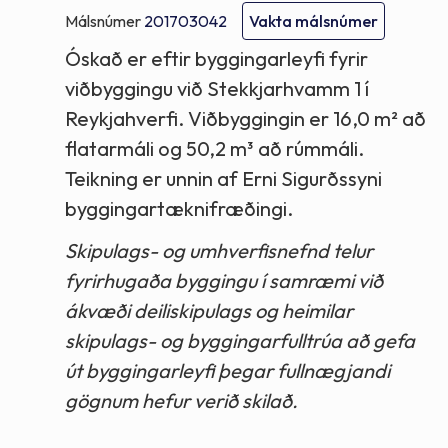
Málsnúmer
201703042
Vakta málsnúmer
Óskað er eftir byggingarleyfi fyrir
viðbyggingu við Stekkjarhvamm 1 í
Reykjahverfi. Viðbyggingin er 16,0 m² að
flatarmáli og 50,2 m³ að rúmmáli.
Teikning er unnin af Erni Sigurðssyni
byggingartæknifræðingi.
Skipulags- og umhverfisnefnd telur
fyrirhugaða byggingu í samræmi við
ákvæði deiliskipulags og heimilar
skipulags- og byggingarfulltrúa að gefa
út byggingarleyfi þegar fullnægjandi
gögnum hefur verið skilað.