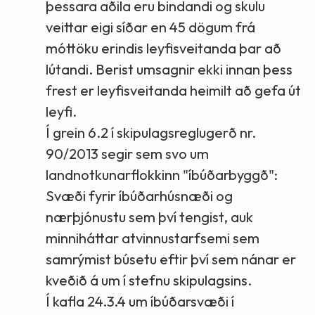
þessara aðila eru bindandi og skulu
veittar eigi síðar en 45 dögum frá
móttöku erindis leyfisveitanda þar að
lútandi. Berist umsagnir ekki innan þess
frest er leyfisveitanda heimilt að gefa út
leyfi.
Í grein 6.2 í skipulagsreglugerð nr.
90/2013 segir sem svo um
landnotkunarflokkinn "íbúðarbyggð":
Svæði fyrir íbúðarhúsnæði og
nærþjónustu sem því tengist, auk
minniháttar atvinnustarfsemi sem
samrýmist búsetu eftir því sem nánar er
kveðið á um í stefnu skipulagsins.
Í kafla 24.3.4 um íbúðarsvæði í