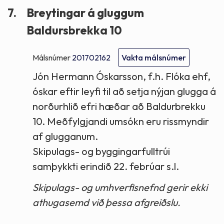
7.
Breytingar á gluggum
Baldursbrekka 10
Málsnúmer
201702162
Vakta málsnúmer
Jón Hermann Óskarsson, f.h. Flóka ehf,
óskar eftir leyfi til að setja nýjan glugga á
norðurhlið efri hæðar að Baldurbrekku
10. Meðfylgjandi umsókn eru rissmyndir
af glugganum.
Skipulags- og byggingarfulltrúi
samþykkti erindið 22. febrúar s.l.
Skipulags- og umhverfisnefnd gerir ekki
athugasemd við þessa afgreiðslu.