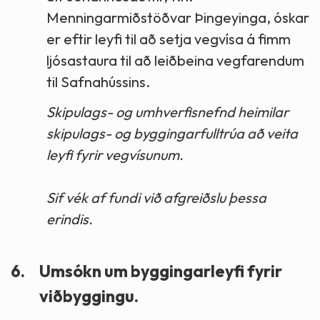
Menningarmiðstöðvar Þingeyinga, óskar
er eftir leyfi til að setja vegvísa á fimm
ljósastaura til að leiðbeina vegfarendum
til Safnahússins.
Skipulags- og umhverfisnefnd heimilar
skipulags- og byggingarfulltrúa að veita
leyfi fyrir vegvísunum.
Sif vék af fundi við afgreiðslu þessa
erindis.
6.
Umsókn um byggingarleyfi fyrir
viðbyggingu.