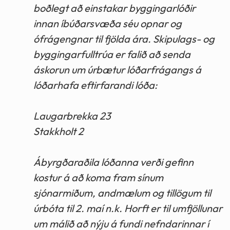
boðlegt að einstakar byggingarlóðir
innan íbúðarsvæða séu opnar og
ófrágengnar til fjölda ára. Skipulags- og
byggingarfulltrúa er falið að senda
áskorun um úrbætur lóðarfrágangs á
lóðarhafa eftirfarandi lóða:
Laugarbrekka 23
Stakkholt 2
Ábyrgðaraðila lóðanna verði gefinn
kostur á að koma fram sínum
sjónarmiðum, andmælum og tillögum til
úrbóta til 2. maí n.k. Horft er til umfjöllunar
um málið að nýju á fundi nefndarinnar í