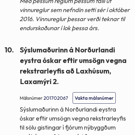
Með þessum reglum þessum falli út
vinnureglur sem nefndin setti sér í október
2016. Vinnureglur þessar verði teknar til
endurskoðunar í lok þessa árs.
10.
Sýslumaðurinn á Norðurlandi
eystra óskar eftir umsögn vegna
rekstrarleyfis að Laxhúsum,
Laxamýri 2.
Málsnúmer
201702067
Vakta málsnúmer
Sýslumaðurinn á Norðurlandi eystra
óskar eftir umsögn vegna rekstrarleyfis
til sölu gistingar í fjórum nýbyggðum