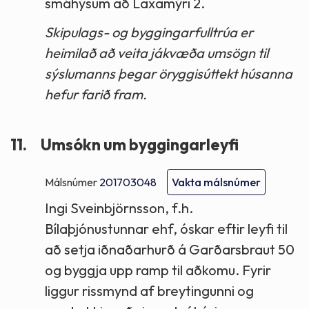
smáhýsum að Laxamýri 2.
Skipulags- og byggingarfulltrúa er
heimilað að veita jákvæða umsögn til
sýslumanns þegar öryggisúttekt húsanna
hefur farið fram.
11.
Umsókn um byggingarleyfi
Málsnúmer
201703048
Vakta málsnúmer
Ingi Sveinbjörnsson, f.h.
Bílaþjónustunnar ehf, óskar eftir leyfi til
að setja iðnaðarhurð á Garðarsbraut 50
og byggja upp ramp til aðkomu. Fyrir
liggur rissmynd af breytingunni og