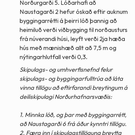
Norðurgarði 5. Lóðarhafi að
Naustagarði 2 hefur óskað eftir auknum
byggingarrétti á þeirri lóð þannig að
heimiluð verði viðbygging til norðausturs
frá núverandi húsi, leyft verði 2ja hæða
hús með mænishæð allt að 7,5 m og
nýtingarhlutfall verði 0,3.
Skipulags- og umhverfisnefnd felur
skipulags- og byggingarfulltrúa að láta
vinna tillögu að eftirfarandi breytingum á
deiliskipulagi Norðurhafnarsvæðis:
1. Minnka lóð, og þar með byggingarrétt,
að Naustagarði 6 frá áður kynntri tillögu.
2. Færa inn í skipulagstillöguna breytta