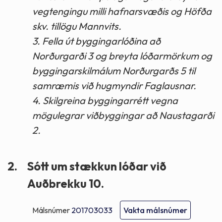
vegtengingu milli hafnarsvæðis og Höfða
skv. tillögu Mannvits.
3. Fella út byggingarlóðina að
Norðurgarði 3 og breyta lóðarmörkum og
byggingarskilmálum Norðurgarðs 5 til
samræmis við hugmyndir Faglausnar.
4. Skilgreina byggingarrétt vegna
mögulegrar viðbyggingar að Naustagarði
2.
2.
Sótt um stækkun lóðar við
Auðbrekku 10.
Málsnúmer
201703033
Vakta málsnúmer