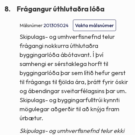
8.
Frágangur úthlutaðra lóða
Málsnúmer
201305024
Vakta málsnúmer
Skipulags- og umhverfisnefnd telur
frágangi nokkurra úthlutaðra
byggingarlóða ábótavant. Í því
samhengi er sérstaklega horft til
byggingarlóða þar sem lítið hefur gerst
til frágangs til fjölda ára, þrátt fyrir óskir
og ábendingar sveitarfélagsins þar um.
Skipulags- og byggingarfulltrúi kynnti
mögulegar aðgerðir til að knýja fram
úrbætur.
Skipulags- og umhverfisnefnd telur ekki