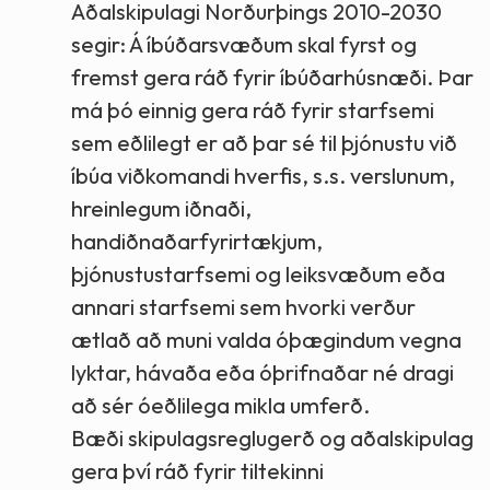
Aðalskipulagi Norðurþings 2010-2030
segir: Á íbúðarsvæðum skal fyrst og
fremst gera ráð fyrir íbúðarhúsnæði. Þar
má þó einnig gera ráð fyrir starfsemi
sem eðlilegt er að þar sé til þjónustu við
íbúa viðkomandi hverfis, s.s. verslunum,
hreinlegum iðnaði,
handiðnaðarfyrirtækjum,
þjónustustarfsemi og leiksvæðum eða
annari starfsemi sem hvorki verður
ætlað að muni valda óþægindum vegna
lyktar, hávaða eða óþrifnaðar né dragi
að sér óeðlilega mikla umferð.
Bæði skipulagsreglugerð og aðalskipulag
gera því ráð fyrir tiltekinni