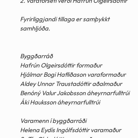
2. varaforseti verði Hafrún Olgeirsdóttir
Fyrirliggjandi tillaga er samþykkt
samhljóða.
Byggðarráð
Hafrún Olgeirsdóttir formaður
Hjálmar Bogi Hafliðason varaformaður
Aldey Unnar Traustadóttir aðalmaður
Benóný Valur Jakobsson áheyrnarfulltrúi
Áki Hauksson áheyrnarfulltrúi
Varamenn í byggðarráði
Helena Eydís Ingólfsdóttir varamaður