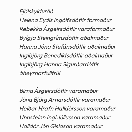
Fjölskylduráð
Helena Eydís Ingólfsdóttir formaður
Rebekka Ásgeirsdóttir varaformaður
Bylgja Steingrímsdóttir aðalmaður
Hanna Jóna Stefánsdóttir aðalmaður
Ingibjörg Benediktsdóttir aðalmaður
Ingibjörg Hanna Sigurðardóttir
áheyrnarfulltrúi
Birna Ásgeirsdóttir varamaður
Jóna Björg Arnarsdóttir varamaður
Heiðar Hrafn Halldórsson varamaður
Unnsteinn Ingi Júlíusson varamaður
Halldór Jón Gíslason varamaður