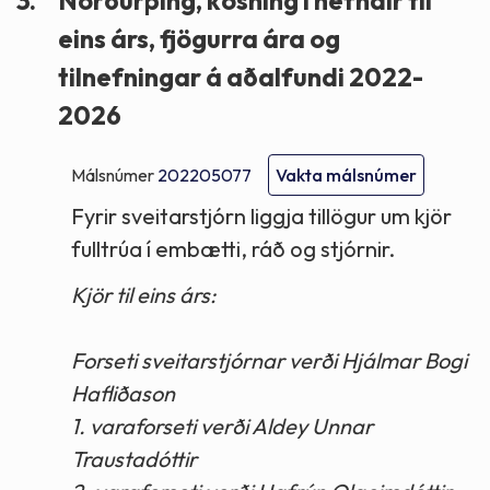
3.
Norðurþing, kosning í nefndir til
eins árs, fjögurra ára og
tilnefningar á aðalfundi 2022-
2026
Málsnúmer
202205077
Vakta málsnúmer
Fyrir sveitarstjórn liggja tillögur um kjör
fulltrúa í embætti, ráð og stjórnir.
Kjör til eins árs:
Forseti sveitarstjórnar verði Hjálmar Bogi
Hafliðason
1. varaforseti verði Aldey Unnar
Traustadóttir