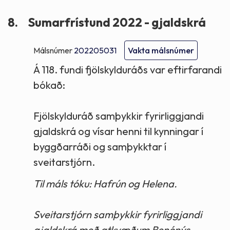
8.
Sumarfrístund 2022 - gjaldskrá
Málsnúmer
202205031
Vakta málsnúmer
Á 118. fundi fjölskylduráðs var eftirfarandi
bókað:
Fjölskylduráð samþykkir fyrirliggjandi
gjaldskrá og vísar henni til kynningar í
byggðarráði og samþykktar í
sveitarstjórn.
Til máls tóku: Hafrún og Helena.
Sveitarstjórn samþykkir fyrirliggjandi
gjaldskrá með atkvæðum Benónýs,