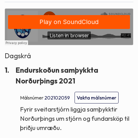
Dagskrá
1.
Endurskoðun samþykkta
Norðurþings 2021
Málsnúmer
202102059
Vakta málsnúmer
Fyrir sveitarstjórn liggja samþykktir
Norðurþings um stjórn og fundarsköp til
þriðju umræðu.