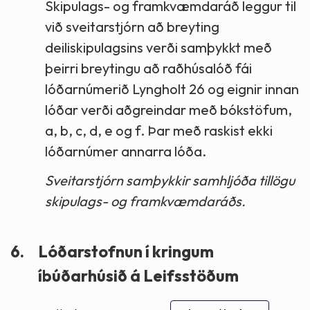
Skipulags- og framkvæmdaráð leggur til
við sveitarstjórn að breyting
deiliskipulagsins verði samþykkt með
þeirri breytingu að raðhúsalóð fái
lóðarnúmerið Lyngholt 26 og eignir innan
lóðar verði aðgreindar með bókstöfum,
a, b, c, d, e og f. Þar með raskist ekki
lóðarnúmer annarra lóða.
Sveitarstjórn samþykkir samhljóða tillögu
skipulags- og framkvæmdaráðs.
6.
Lóðarstofnun í kringum
íbúðarhúsið á Leifsstöðum