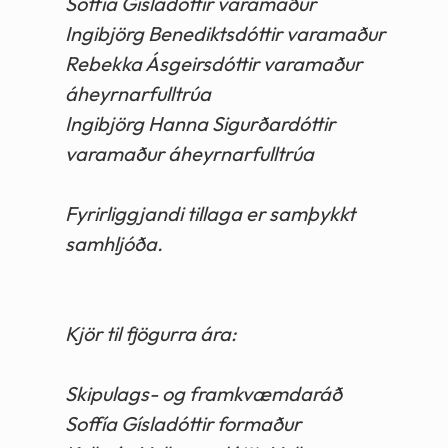
Soffía Gísladóttir varamaður
Ingibjörg Benediktsdóttir varamaður
Rebekka Ásgeirsdóttir varamaður
áheyrnarfulltrúa
Ingibjörg Hanna Sigurðardóttir
varamaður áheyrnarfulltrúa
Fyrirliggjandi tillaga er samþykkt
samhljóða.
Kjör til fjögurra ára:
Skipulags- og framkvæmdaráð
Soffía Gísladóttir formaður