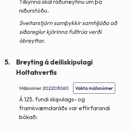
Tilkynna skal ráðuneytinu um þá
niðurstöðu.
Sveitarstjórn samþykkir samhljóða að
siðareglur kjörinna fulltrúa verði
óbreyttar.
5.
Breyting á deiliskipulagi
Holtahverfis
Málsnúmer
202203060
Vakta málsnúmer
Á 125. fundi skipulags- og
framkvæmdaráðs var eftirfarandi
bókað: