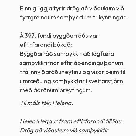
Einnig liggja fyrir drög að viðaukum við
fyrrgreindum samþykktum til kynningar.
Á 397. fundi byggðarráðs var
eftirfarandi bókað:
Byggðarráð samþykkir að lagfæra
samþykktirnar eftir ábendingu þar um
frá innviðaráðuneytinu og vísar þeim til
umræðu og samþykktar í sveitarstjórn
með áorðnum breytingum.
Til máls tók: Helena.
Helena leggur fram eftirfarandi tillögu:
Drög að viðaukum við samþykktir