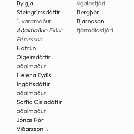
Bylgja
skjalastjóri
Steingrímsdóttir
Bergþór
1. varamaður
Bjarnason
Aðalmaður:
Eiður
fjármálastjóri
Pétursson
Hafrún
Olgeirsdóttir
aðalmaður
Helena Eydís
Ingólfsdóttir
aðalmaður
Soffía Gísladóttir
aðalmaður
Jónas Þór
Viðarsson
1.