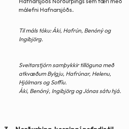
Hafnarsjóðs Norðurþings sem færi með
málefni Hafnarsjóðs.
Til máls tóku: Áki, Hafrún, Benóný og
Ingibjörg.
Sveitarstjórn samþykkir tillöguna með
atkvæðum Bylgju, Hafrúnar, Helenu,
Hjálmars og Soffíu.
Áki, Benóný, Ingibjörg og Jónas sátu hjá.