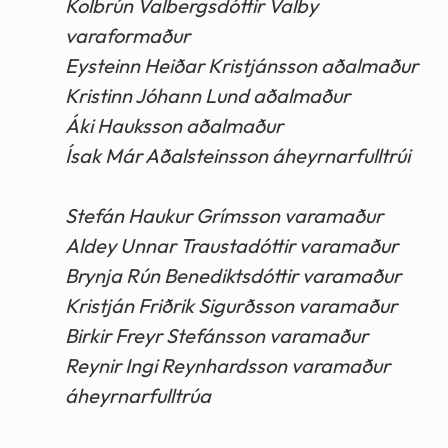
Kolbrún Valbergsdóttir Valby
varaformaður
Eysteinn Heiðar Kristjánsson aðalmaður
Kristinn Jóhann Lund aðalmaður
Áki Hauksson aðalmaður
Ísak Már Aðalsteinsson áheyrnarfulltrúi
Stefán Haukur Grímsson varamaður
Aldey Unnar Traustadóttir varamaður
Brynja Rún Benediktsdóttir varamaður
Kristján Friðrik Sigurðsson varamaður
Birkir Freyr Stefánsson varamaður
Reynir Ingi Reynhardsson varamaður
áheyrnarfulltrúa