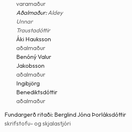
varamaður
Aðalmaður:
Aldey
Unnar
Traustadóttir
Áki Hauksson
aðalmaður
Benóný Valur
Jakobsson
aðalmaður
Ingibjörg
Benediktsdóttir
aðalmaður
Fundargerð ritaði:
Berglind Jóna Þorláksdóttir
skrifstofu- og skjalastjóri