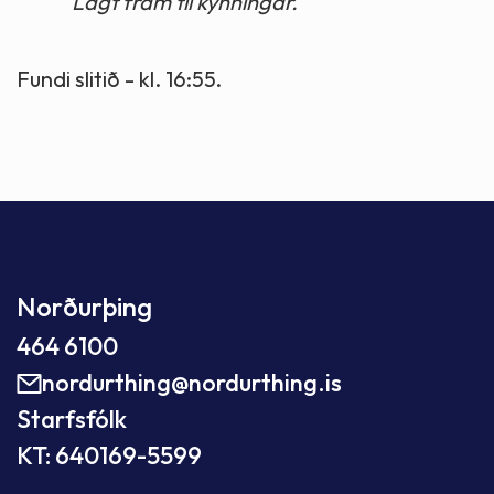
Lagt fram til kynningar.
Fundi slitið - kl. 16:55.
Norðurþing
464 6100
nordurthing@nordurthing.is
Starfsfólk
KT: 640169-5599