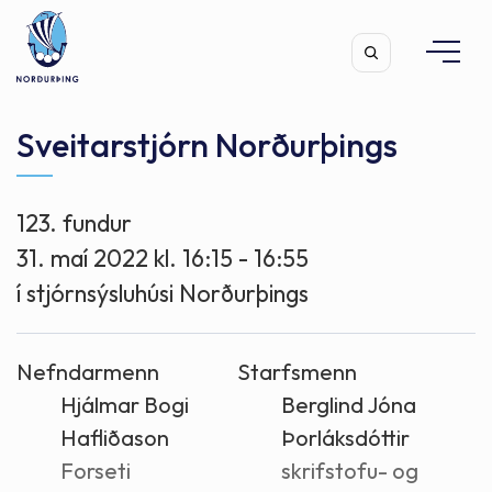
Sveitarstjórn Norðurþings
123. fundur
Leita
31. maí 2022 kl. 16:15 - 16:55
í stjórnsýsluhúsi Norðurþings
Nefndarmenn
Starfsmenn
Hjálmar Bogi
Berglind Jóna
Hafliðason
Þorláksdóttir
Forseti
skrifstofu- og