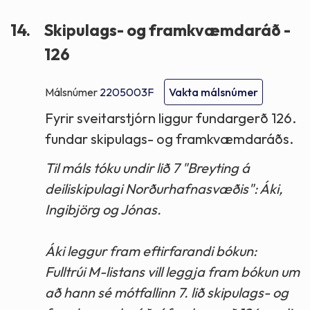
14.
Skipulags- og framkvæmdaráð -
126
Málsnúmer
2205003F
Vakta málsnúmer
Fyrir sveitarstjórn liggur fundargerð 126.
fundar skipulags- og framkvæmdaráðs.
Til máls tóku undir lið 7 "Breyting á
deiliskipulagi Norðurhafnasvæðis": Áki,
Ingibjörg og Jónas.
Áki leggur fram eftirfarandi bókun:
Fulltrúi M-listans vill leggja fram bókun um
að hann sé mótfallinn 7. lið skipulags- og