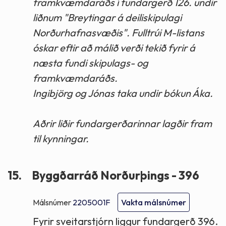
framkvæmdaráðs í fundargerð 126. undir
liðnum "Breytingar á deiliskipulagi
Norðurhafnasvæðis". Fulltrúi M-listans
óskar eftir að málið verði tekið fyrir á
næsta fundi skipulags- og
framkvæmdaráðs.
Ingibjörg og Jónas taka undir bókun Áka.
Aðrir liðir fundargerðarinnar lagðir fram
til kynningar.
15.
Byggðarráð Norðurþings - 396
Málsnúmer
2205001F
Vakta málsnúmer
Fyrir sveitarstjórn liggur fundargerð 396.