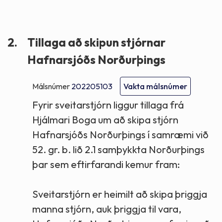
2.
Tillaga að skipun stjórnar
Hafnarsjóðs Norðurþings
Málsnúmer
202205103
Vakta málsnúmer
Fyrir sveitarstjórn liggur tillaga frá
Hjálmari Boga um að skipa stjórn
Hafnarsjóðs Norðurþings í samræmi við
52. gr. b. lið 2.1 samþykkta Norðurþings
þar sem eftirfarandi kemur fram:
Sveitarstjórn er heimilt að skipa þriggja
manna stjórn, auk þriggja til vara,