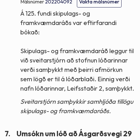
Málsnúmer
202204092
Vakta málsnúmer
Á 125. fundi skipulags- og
framkvæmdaráðs var eftirfarandi
bókað:
Skipulags- og framkvæmdaráð leggur til
við sveitarstjórn að stofnun lóðarinnar
verði samþykkt með þeirri afmörkun
sem lögð er til á lóðarblaði. Einnig verði
nafn lóðarinnar, Leifsstaðir 2, samþykkt.
Sveitarstjórn samþykkir samhljóða tillögu
skipulags- og framkvæmdaráðs.
7.
Umsókn um lóð að Ásgarðsvegi 29