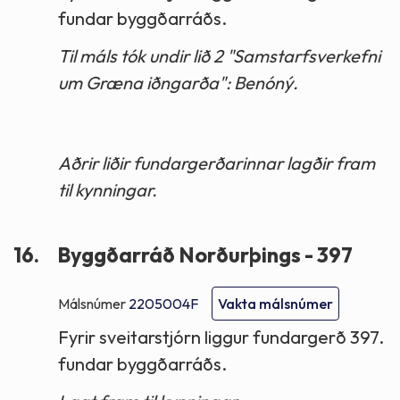
fundar byggðarráðs.
Til máls tók undir lið 2 "Samstarfsverkefni
um Græna iðngarða": Benóný.
Aðrir liðir fundargerðarinnar lagðir fram
til kynningar.
16.
Byggðarráð Norðurþings - 397
Málsnúmer
2205004F
Vakta málsnúmer
Fyrir sveitarstjórn liggur fundargerð 397.
fundar byggðarráðs.