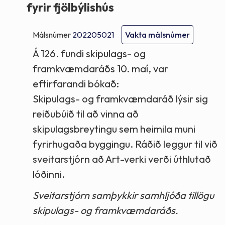
fyrir fjölbýlishús
Málsnúmer
202205021
Vakta málsnúmer
Á 126. fundi skipulags- og
framkvæmdaráðs 10. maí, var
eftirfarandi bókað:
Skipulags- og framkvæmdaráð lýsir sig
reiðubúið til að vinna að
skipulagsbreytingu sem heimila muni
fyrirhugaða byggingu. Ráðið leggur til við
sveitarstjórn að Art-verki verði úthlutað
lóðinni.
Sveitarstjórn samþykkir samhljóða tillögu
skipulags- og framkvæmdaráðs.