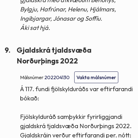
Bylgju, Hafrúnar, Helenu, Hjálmars,
Ingibjargar, Jónasar og Soffíu.
Áki sat hjá.
9.
Gjaldskrá tjaldsvæða
Norðurþings 2022
Málsnúmer
202204130
Vakta málsnúmer
Á 117. fundi fjölskylduráðs var eftirfarandi
bókað:
Fjölskylduráð samþykkir fyrirliggjandi
gjaldskrá tjaldsvæða Norðurþings 2022.
Gjaldskráin verður eftirfarandi per. nótt: