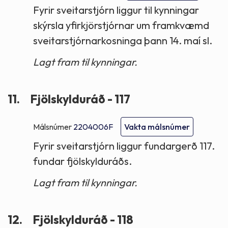
Fyrir sveitarstjórn liggur til kynningar
skýrsla yfirkjörstjórnar um framkvæmd
sveitarstjórnarkosninga þann 14. maí sl.
Lagt fram til kynningar.
11.
Fjölskylduráð - 117
Málsnúmer
2204006F
Vakta málsnúmer
Fyrir sveitarstjórn liggur fundargerð 117.
fundar fjölskylduráðs.
Lagt fram til kynningar.
12.
Fjölskylduráð - 118