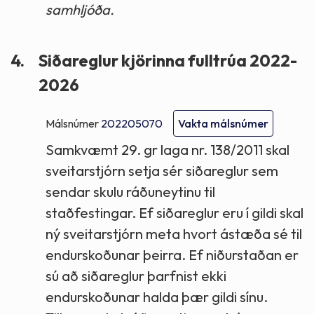
samhljóða.
4.
Siðareglur kjörinna fulltrúa 2022-
2026
Málsnúmer
202205070
Vakta málsnúmer
Samkvæmt 29. gr laga nr. 138/2011 skal
sveitarstjórn setja sér siðareglur sem
sendar skulu ráðuneytinu til
staðfestingar. Ef siðareglur eru í gildi skal
ný sveitarstjórn meta hvort ástæða sé til
endurskoðunar þeirra. Ef niðurstaðan er
sú að siðareglur þarfnist ekki
endurskoðunar halda þær gildi sínu.