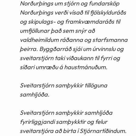
Norðurþings um stjórn og fundarsköp
Norðurþings verði vísað til fjölskylduráðs
og skipulags- og framkvæmdaráðs til
umfjöllunar það sem snýr að
valdheimildum ráðanna og starfsmanna
þeirra. Byggðarráð sjái um úrvinnslu og
sveitarstjórn taki viðaukann til fyrri og
síðari umræðu á haustmánuðum.
Sveitarstjórn samþykkir tillöguna
samhljóða.
Sveitarstjórn samþykkir samhljóða
fyrirliggjandi samþykktir og felur
sveitarstjóra að birta í Stjórnartíðindum.