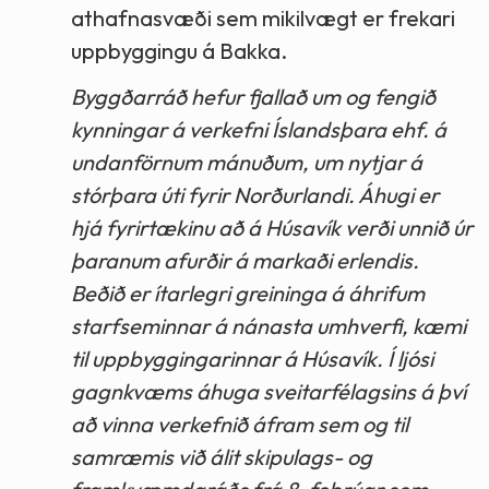
athafnasvæði sem mikilvægt er frekari
uppbyggingu á Bakka.
Byggðarráð hefur fjallað um og fengið
kynningar á verkefni Íslandsþara ehf. á
undanförnum mánuðum, um nytjar á
stórþara úti fyrir Norðurlandi. Áhugi er
hjá fyrirtækinu að á Húsavík verði unnið úr
þaranum afurðir á markaði erlendis.
Beðið er ítarlegri greininga á áhrifum
starfseminnar á nánasta umhverfi, kæmi
til uppbyggingarinnar á Húsavík. Í ljósi
gagnkvæms áhuga sveitarfélagsins á því
að vinna verkefnið áfram sem og til
samræmis við álit skipulags- og