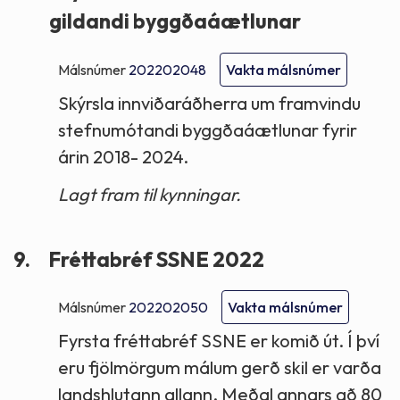
gildandi byggðaáætlunar
Málsnúmer
202202048
Vakta málsnúmer
Skýrsla innviðaráðherra um framvindu
stefnumótandi byggðaáætlunar fyrir
árin 2018- 2024.
Lagt fram til kynningar.
9.
Fréttabréf SSNE 2022
Málsnúmer
202202050
Vakta málsnúmer
Fyrsta fréttabréf SSNE er komið út. Í því
eru fjölmörgum málum gerð skil er varða
landshlutann allann. Meðal annars að 80