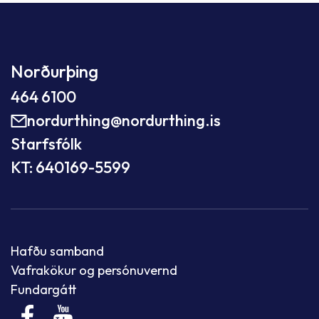
Norðurþing
464 6100
nordurthing@nordurthing.is
Starfsfólk
KT: 640169-5599
Hafðu samband
Vafrakökur og persónuvernd
Fundargátt