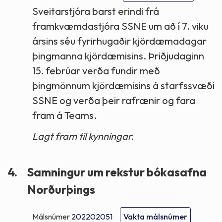
Sveitarstjóra barst erindi frá
framkvæmdastjóra SSNE um að í 7. viku
ársins séu fyrirhugaðir kjördæmadagar
þingmanna kjördæmisins. Þriðjudaginn
15. febrúar verða fundir með
þingmönnum kjördæmisins á starfssvæði
SSNE og verða þeir rafrænir og fara
fram á Teams.
Lagt fram til kynningar.
4.
Samningur um rekstur bókasafna
Norðurþings
Málsnúmer
202202051
Vakta málsnúmer