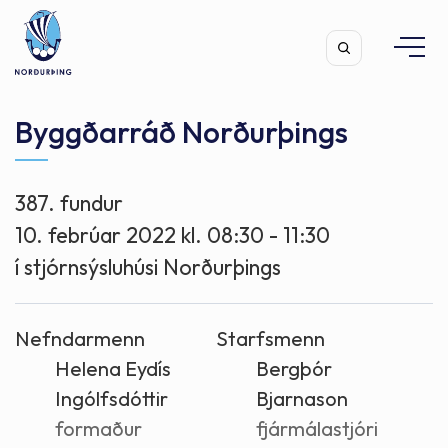
Byggðarráð Norðurþings
387. fundur
Leita
10. febrúar 2022 kl. 08:30 - 11:30
í stjórnsýsluhúsi Norðurþings
Nefndarmenn
Starfsmenn
Helena Eydís
Bergþór
Ingólfsdóttir
Bjarnason
formaður
fjármálastjóri