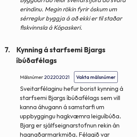
erindinu. Megin rökin fyrir óskum um
sérreglur byggja á að ekki er til staðar
fiskvinnsla á Kópaskeri.
7.
Kynning á starfsemi Bjargs
íbúðafélags
Málsnúmer
202202021
Vakta málsnúmer
Sveitarfélaginu hefur borist kynning á
starfsemi Bjargs íbúðafélags sem vill
kanna áhugann á samstarfi um
uppbyggingu hagkvæmra leiguíbúða.
Bjarg er sjálfseignarstofnun rekin án
hagnaðarmarkmiða. Félagið var