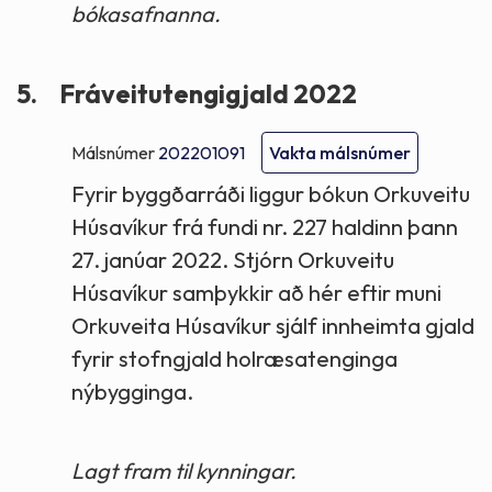
bókasafnanna.
5.
Fráveitutengigjald 2022
Málsnúmer
202201091
Vakta málsnúmer
Fyrir byggðarráði liggur bókun Orkuveitu
Húsavíkur frá fundi nr. 227 haldinn þann
27. janúar 2022. Stjórn Orkuveitu
Húsavíkur samþykkir að hér eftir muni
Orkuveita Húsavíkur sjálf innheimta gjald
fyrir stofngjald holræsatenginga
nýbygginga.
Lagt fram til kynningar.