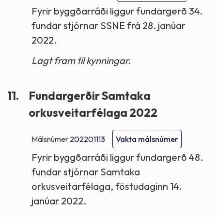
Fyrir byggðarráði liggur fundargerð 34.
fundar stjórnar SSNE frá 28. janúar
2022.
Lagt fram til kynningar.
11.
Fundargerðir Samtaka
orkusveitarfélaga 2022
Málsnúmer
202201113
Vakta málsnúmer
Fyrir byggðarráði liggur fundargerð 48.
fundar stjórnar Samtaka
orkusveitarfélaga, föstudaginn 14.
janúar 2022.