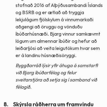
stofnað 2016 af Alþýðusambandi Íslands
og BSRB og er ætlað að tryggja
lekjulágum fjölskylum á vinnumarkaði
aðgengi að öruggu og vönduðu
íbúðarhúsnæði. Bjarg vinnur samkævmt
lögum um almennar íbúðir og hefur að
leiðarljósi að veita leigutökum hvar sem
er á landinu húsnæðisöryggi.
Byggðarráð lýsir yfir áhuga á samstarfi
við Bjarg íbúðarfélag og felur
sveitarstjóra að setja sig í samband við
félagið.
8.
Skýrsla ráðherra um framvindu