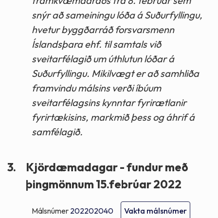
framkvæmdaráðs frá 8. febrúar sem
snýr að sameiningu lóða á Suðurfyllingu,
hvetur byggðarráð forsvarsmenn
Íslandsþara ehf. til samtals við
sveitarfélagið um úthlutun lóðar á
Suðurfyllingu. Mikilvægt er að samhliða
framvindu málsins verði íbúum
sveitarfélagsins kynntar fyrirætlanir
fyrirtækisins, markmið þess og áhrif á
samfélagið.
3.
Kjördæmadagar - fundur með
þingmönnum 15.febrúar 2022
Málsnúmer
202202040
Vakta málsnúmer