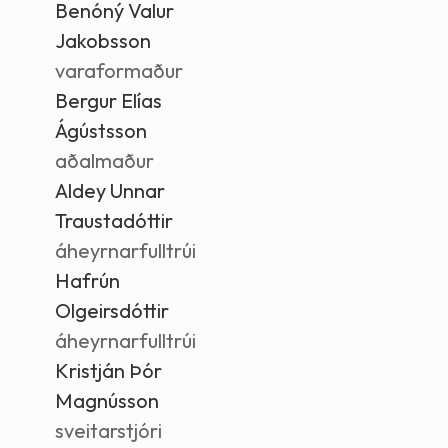
Benóný Valur
Jakobsson
varaformaður
Bergur Elías
Ágústsson
aðalmaður
Aldey Unnar
Traustadóttir
áheyrnarfulltrúi
Hafrún
Olgeirsdóttir
áheyrnarfulltrúi
Kristján Þór
Magnússon
sveitarstjóri