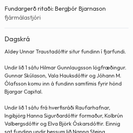
Fundargerð ritaði:
Bergþór Bjarnason
fjármálastjóri
Dagskrá
Aldey Unnar Traustadóttir situr fundinn í fjarfundi.
Undir lið 1 sátu Hilmar Gunnlaugsson lögfræðingur.
Gunnar Skúlason, Vala Hauksdóttir og Jóhann M.
Ólafsson komu inn á fundinn samtímis fyrir hönd
Bjargar Capital.
Undir lið 1 sátu frá hverfisráði Raufarhafnar,
Ingibjörg Hanna Sigurðardóttir formaður, Kolbrún
Valbergsdóttir og Elva Björk Óskarsdóttir. Einnig
sat fundinn undir þessum lið Nanna Steina