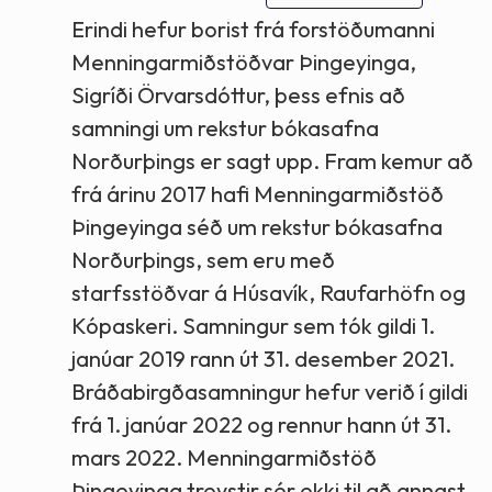
Erindi hefur borist frá forstöðumanni
Menningarmiðstöðvar Þingeyinga,
Sigríði Örvarsdóttur, þess efnis að
samningi um rekstur bókasafna
Norðurþings er sagt upp. Fram kemur að
frá árinu 2017 hafi Menningarmiðstöð
Þingeyinga séð um rekstur bókasafna
Norðurþings, sem eru með
starfsstöðvar á Húsavík, Raufarhöfn og
Kópaskeri. Samningur sem tók gildi 1.
janúar 2019 rann út 31. desember 2021.
Bráðabirgðasamningur hefur verið í gildi
frá 1. janúar 2022 og rennur hann út 31.
mars 2022. Menningarmiðstöð
Þingeyinga treystir sér ekki til að annast