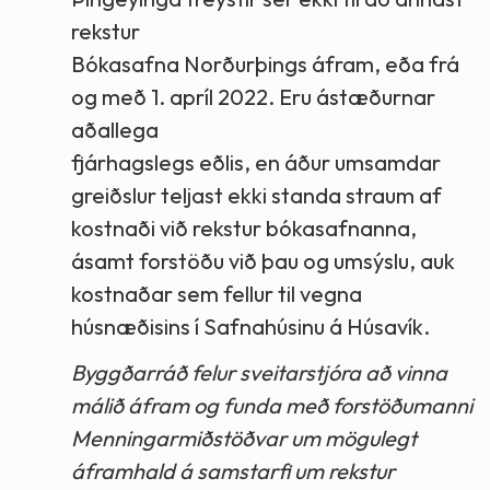
rekstur
Bókasafna Norðurþings áfram, eða frá
og með 1. apríl 2022. Eru ástæðurnar
aðallega
fjárhagslegs eðlis, en áður umsamdar
greiðslur teljast ekki standa straum af
kostnaði við rekstur bókasafnanna,
ásamt forstöðu við þau og umsýslu, auk
kostnaðar sem fellur til vegna
húsnæðisins í Safnahúsinu á Húsavík.
Byggðarráð felur sveitarstjóra að vinna
málið áfram og funda með forstöðumanni
Menningarmiðstöðvar um mögulegt
áframhald á samstarfi um rekstur