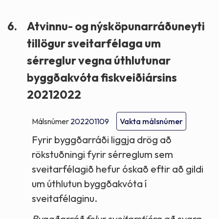
6.
Atvinnu- og nýsköpunarráðuneyti
tillögur sveitarfélaga um
sérreglur vegna úthlutunar
byggðakvóta fiskveiðiársins
20212022
Málsnúmer
202201109
Vakta málsnúmer
Fyrir byggðarráði liggja drög að
rökstuðningi fyrir sérreglum sem
sveitarfélagið hefur óskað eftir að gildi
um úthlutun byggðakvóta í
sveitafélaginu.
Byggðarráð felur sveitarstjóra að svara