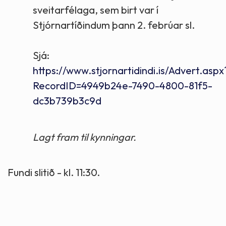
sveitarfélaga, sem birt var í
Stjórnartíðindum þann 2. febrúar sl.
Sjá:
https://www.stjornartidindi.is/Advert.aspx
RecordID=4949b24e-7490-4800-81f5-
dc3b739b3c9d
Lagt fram til kynningar.
Fundi slitið - kl. 11:30.