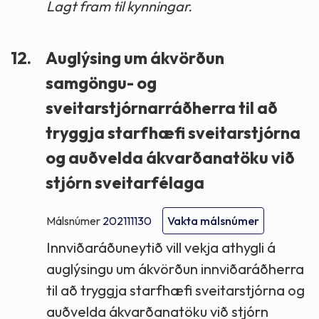
Lagt fram til kynningar.
12.
Auglýsing um ákvörðun
samgöngu- og
sveitarstjórnarráðherra til að
tryggja starfhæfi sveitarstjórna
og auðvelda ákvarðanatöku við
stjórn sveitarfélaga
Málsnúmer
202111130
Vakta málsnúmer
Innviðaráðuneytið vill vekja athygli á
auglýsingu um ákvörðun innviðaráðherra
til að tryggja starfhæfi sveitarstjórna og
auðvelda ákvarðanatöku við stjórn