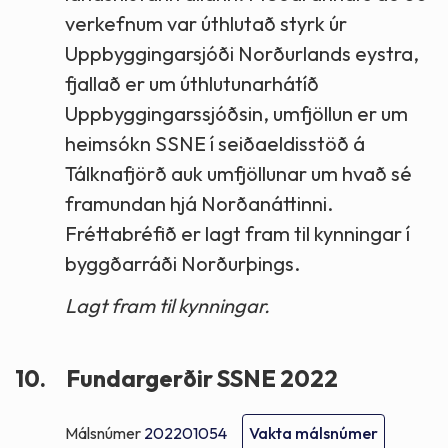
verkefnum var úthlutað styrk úr
Uppbyggingarsjóði Norðurlands eystra,
fjallað er um úthlutunarhátíð
Uppbyggingarssjóðsin, umfjöllun er um
heimsókn SSNE í seiðaeldisstöð á
Tálknafjörð auk umfjöllunar um hvað sé
framundan hjá Norðanáttinni.
Fréttabréfið er lagt fram til kynningar í
byggðarráði Norðurþings.
Lagt fram til kynningar.
10.
Fundargerðir SSNE 2022
Málsnúmer
202201054
Vakta málsnúmer