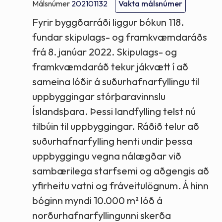
Málsnúmer
202101132
Vakta málsnúmer
Fyrir byggðarráði liggur bókun 118.
fundar skipulags- og framkvæmdaráðs
frá 8. janúar 2022. Skipulags- og
framkvæmdaráð tekur jákvætt í að
sameina lóðir á suðurhafnarfyllingu til
uppbyggingar stórþaravinnslu
Íslandsþara. Þessi landfylling telst nú
tilbúin til uppbyggingar. Ráðið telur að
suðurhafnarfylling henti undir þessa
uppbyggingu vegna nálægðar við
sambærilega starfsemi og aðgengis að
yfirheitu vatni og fráveitulögnum. Á hinn
bóginn myndi 10.000 m² lóð á
norðurhafnarfyllingunni skerða