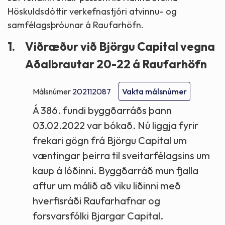
Höskuldsdóttir verkefnastjóri atvinnu- og
samfélagsþróunar á Raufarhöfn.
1.
Viðræður við Björgu Capital vegna
Aðalbrautar 20-22 á Raufarhöfn
Málsnúmer
202112087
Vakta málsnúmer
Á 386. fundi byggðarráðs þann
03.02.2022 var bókað. Nú liggja fyrir
frekari gögn frá Björgu Capital um
væntingar þeirra til sveitarfélagsins um
kaup á lóðinni. Byggðarráð mun fjalla
aftur um málið að viku liðinni með
hverfisráði Raufarhafnar og
forsvarsfólki Bjargar Capital.