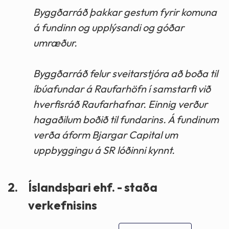
Byggðarráð þakkar gestum fyrir komuna
á fundinn og upplýsandi og góðar
umræður.
Byggðarráð felur sveitarstjóra að boða til
íbúafundar á Raufarhöfn í samstarfi við
hverfisráð Raufarhafnar. Einnig verður
hagaðilum boðið til fundarins. Á fundinum
verða áform Bjargar Capital um
uppbyggingu á SR lóðinni kynnt.
2.
Íslandsþari ehf. - staða
verkefnisins