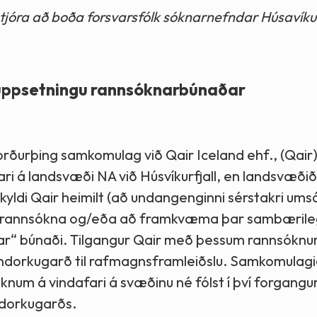
stjóra að boða forsvarsfólk sóknarnefndar Húsavíkur
uppsetningu rannsóknarbúnaðar
orðurþing samkomulag við Qair Iceland ehf., (Qair
ri á landsvæði NA við Húsvíkurfjall, en landsvæðið 
di Qair heimilt (að undangenginni sérstakri ums
farsrannsókna og/eða að framkvæma þar sambæril
ar“ búnaði. Tilgangur Qair með þessum rannsóknu
vindorkugarð til rafmagnsframleiðslu. Samkomulagi
óknum á vindafari á svæðinu né fólst í því forgangur 
indorkugarðs.