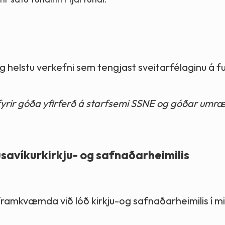
 helstu verkefni sem tengjast sveitarfélaginu á f
fyrir góða yfirferð á starfsemi SSNE og góðar umr
savíkurkirkju- og safnaðarheimilis
il framkvæmda við lóð kirkju-og safnaðarheimilis í 