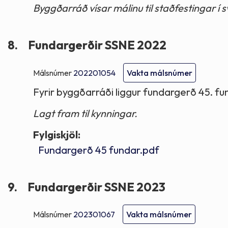
Byggðarráð vísar málinu til staðfestingar í s
8.
Fundargerðir SSNE 2022
Málsnúmer
202201054
Vakta málsnúmer
Fyrir byggðarráði liggur fundargerð 45. f
Lagt fram til kynningar.
Fylgiskjöl:
Fundargerð 45 fundar.pdf
9.
Fundargerðir SSNE 2023
Málsnúmer
202301067
Vakta málsnúmer