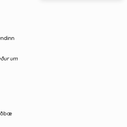
undinn
æður um
miðbæ