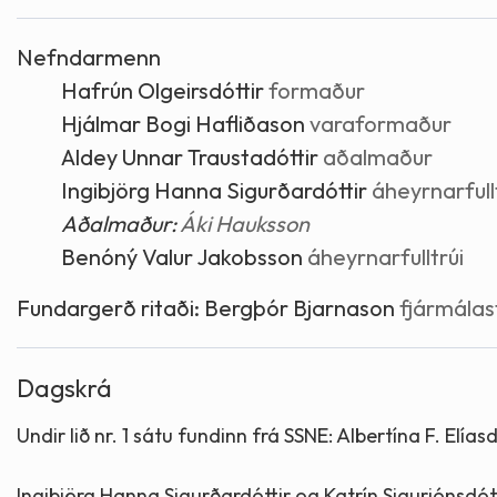
Skólaþjónusta
Skjöl og útgefið efni
Áhugaverðir staðir
Nefndarmenn
Hafrún Olgeirsdóttir
formaður
Íþróttir og tómstundir
Mannauður
Útivist og hreyfing
Hjálmar Bogi Hafliðason
varaformaður
Aldey Unnar Traustadóttir
aðalmaður
Framkvæmdir og hafnir
Menning og listir
Ingibjörg Hanna Sigurðardóttir
áheyrnarfull
Aðalmaður:
Áki Hauksson
Skipulags- og byggingarmál
Söfn
Benóný Valur Jakobsson
áheyrnarfulltrúi
Fjölmenningarfulltrúi
Fundargerð ritaði:
Bergþór Bjarnason
fjármálast
Dýraeftirlit
Dagskrá
Undir lið nr. 1 sátu fundinn frá SSNE: Albertína F. Elía
Ingibjörg Hanna Sigurðardóttir og Katrín Sigurjónsdótt