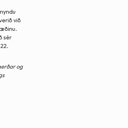
 myndu
verið við
væðinu.
ð sér
022.
gerðar og
gs