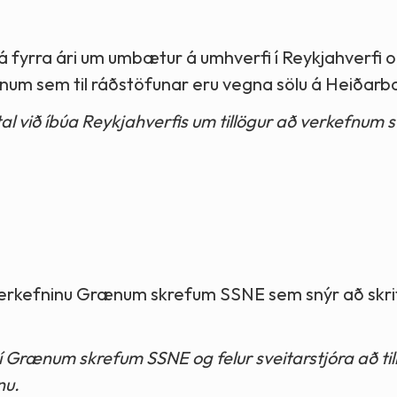
á fyrra ári um umbætur á umhverfi í Reykjahverfi og
unum sem til ráðstöfunar eru vegna sölu á Heiðarb
al við íbúa Reykjahverfis um tillögur að verkefnum 
í verkefninu Grænum skrefum SSNE sem snýr að skr
í Grænum skrefum SSNE og felur sveitarstjóra að ti
nu.