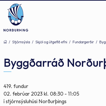
/
Stjórnsýsla
/
Skjöl og útgefið efni
/
Fundargerðir
/
Byg
Þjónusta
Stjórnsýsla
Mannlíf
Byggðarráð Norður
Félagsþjónusta
Stjórnkerfi
Byggðarlögin
419. fundur
02. febrúar 2023 kl. 08:30 - 11:05
Menntun
Málaflokkar
Náttúran
í stjórnsýsluhúsi Norðurþings