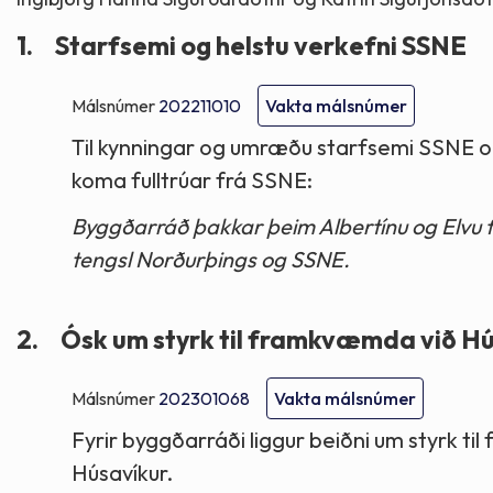
1.
Starfsemi og helstu verkefni SSNE
Málsnúmer
202211010
Vakta málsnúmer
Til kynningar og umræðu starfsemi SSNE og
koma fulltrúar frá SSNE:
Byggðarráð þakkar þeim Albertínu og Elvu 
tengsl Norðurþings og SSNE.
2.
Ósk um styrk til framkvæmda við Hú
Málsnúmer
202301068
Vakta málsnúmer
Fyrir byggðarráði liggur beiðni um styrk t
Húsavíkur.