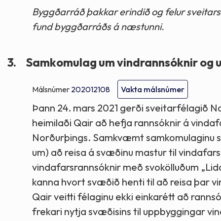
Byggðarráð þakkar erindið og felur sveitar
fund byggðarráðs á næstunni.
3.
Samkomulag um vindrannsóknir og 
Málsnúmer
202012108
Vakta málsnúmer
Þann 24. mars 2021 gerði sveitarfélagið N
heimilaði Qair að hefja rannsóknir á vindafa
Norðurþings. Samkvæmt samkomulaginu skyl
um) að reisa á svæðinu mastur til vinda
vindafarsrannsóknir með svokölluðum „Lid
kanna hvort svæðið henti til að reisa þar 
Qair veitti félaginu ekki einkarétt að ranns
frekari nytja svæðisins til uppbyggingar v