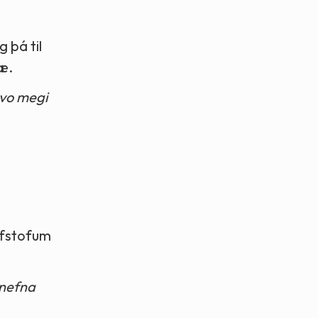
 þá til
æ.
svo megi
ifstofum
lnefna