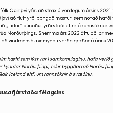
ólk Qair því yfir, að strax á vordögum ársins 2021
því að flutt yrði þangað mastur, sem notað hafði 
að „Lidar“ búnaður yrði staðsettur á rannsóknars
fulltrúa Norðurþings. Snemma árs 2022 áttu aðilar me
fir að vindrannsóknir myndu verða gerðar á árinu 2
m hætti sem lýst var í samkomulaginu, hafa verið 
r kynntar Norðurþingi, telur byggðarráð Norðurþin
air Iceland ehf. um rannsóknir á svæðinu.
ausafjárstaða félagsins