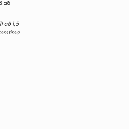
23 að
t að 1,5
kammtíma