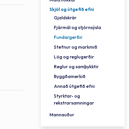
Skjöl og útgefið efni
Félag
Framh
Vinnu
Sorph
Vefm
Bygg
Fræð
Húsa
Jökul
Golfv
Vina
Hvala
Styrktar- og rekstrarsamningar
Gjaldskrár
Félag
Mennt
Íþrót
Veitu
Lausa
Fjöls
Hafn
Reykj
Fjármál og stjórnsýsla
Fundargerðir
Stefnur og markmið
Lög og reglugerðir
Reglur og samþykktir
Byggðamerkið
Annað útgefið efni
Styrktar- og
rekstrarsamningar
Mannauður