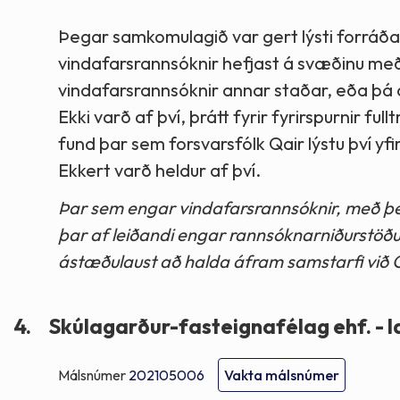
Þegar samkomulagið var gert lýsti forráðaf
vindafarsrannsóknir hefjast á svæðinu með 
vindafarsrannsóknir annar staðar, eða þá 
Ekki varð af því, þrátt fyrir fyrirspurnir 
fund þar sem forsvarsfólk Qair lýstu því y
Ekkert varð heldur af því.
Þar sem engar vindafarsrannsóknir, með þei
þar af leiðandi engar rannsóknarniðurstöðu
ástæðulaust að halda áfram samstarfi við Q
4.
Skúlagarður-fasteignafélag ehf. - l
Málsnúmer
202105006
Vakta málsnúmer