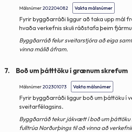
Málsnúmer
202204082
Vakta málsnúmer
Fyrir byggðarráði liggur að taka upp mál fr
hvaða verkefnis skuli ráðstafa þeim fjárm
Byggðarráð felur sveitarstjóra að eiga samt
vinna málið áfram.
7.
Boð um þátttöku í grænum skrefum
Málsnúmer
202301073
Vakta málsnúmer
Fyrir byggðarráði liggur boð um þáttöku 
sveitarfélagsins.
Byggðarráð tekur jákvætt í boð um þáttöku 
fulltrúa Norðurþings til að vinna að verkefni