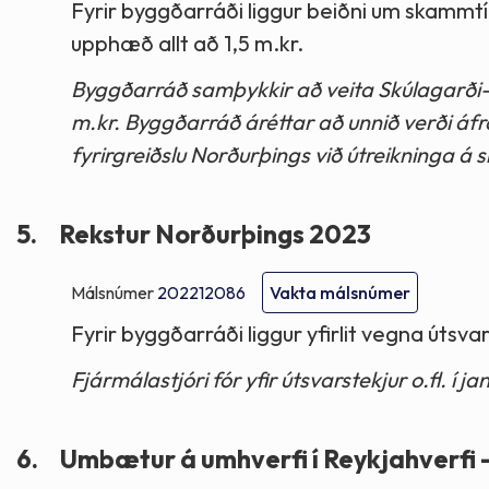
Fyrir byggðarráði liggur beiðni um skammtí
upphæð allt að 1,5 m.kr.
Byggðarráð samþykkir að veita Skúlagarði- f
m.kr. Byggðarráð áréttar að unnið verði áfra
fyrirgreiðslu Norðurþings við útreikninga 
5.
Rekstur Norðurþings 2023
Málsnúmer
202212086
Vakta málsnúmer
Fyrir byggðarráði liggur yfirlit vegna útsva
Fjármálastjóri fór yfir útsvarstekjur o.fl. í
6.
Umbætur á umhverfi í Reykjahverfi -