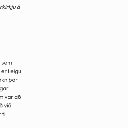
kirkju á
) sem
er í eigu
ókn þar
egar
m var að
ð við
til