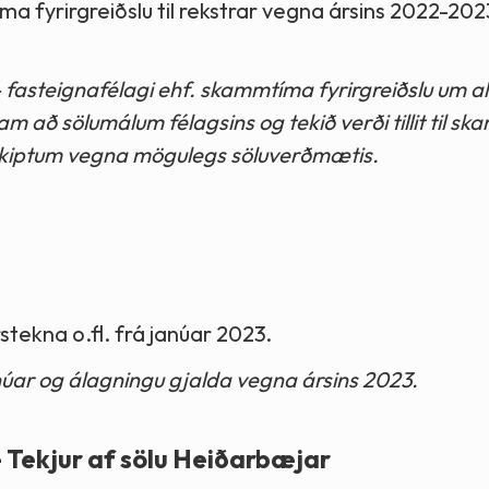
ma fyrirgreiðslu til rekstrar vegna ársins 2022-20
asteignafélagi ehf. skammtíma fyrirgreiðslu um all
m að sölumálum félagsins og tekið verði tillit til s
á skiptum vegna mögulegs söluverðmætis.
rstekna o.fl. frá janúar 2023.
 janúar og álagningu gjalda vegna ársins 2023.
 Tekjur af sölu Heiðarbæjar