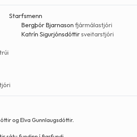
Stefnur og markmið
Starfsmenn
Lög og reglugerðir
Bergþór Bjarnason
fjármálastjóri
Katrín Sigurjónsdóttir
sveitarstjóri
trúi
jóri
sdóttir og Elva Gunnlaugsdóttir.
ir sátu fundinn í fjarfundi.