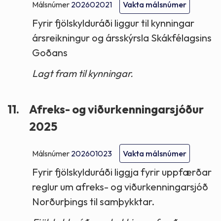
Málsnúmer
202602021
Vakta málsnúmer
Fyrir fjölskylduráði liggur til kynningar
ársreikningur og ársskýrsla Skákfélagsins
Goðans
Lagt fram til kynningar.
11.
Afreks- og viðurkenningarsjóður
2025
Málsnúmer
202601023
Vakta málsnúmer
Fyrir fjölskylduráði liggja fyrir uppfærðar
reglur um afreks- og viðurkenningarsjóð
Norðurþings til samþykktar.