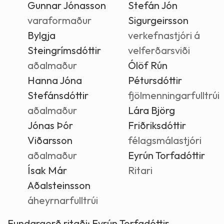
Gunnar Jónasson
Stefán Jón
varaformaður
Sigurgeirsson
Bylgja
verkefnastjóri á
Steingrímsdóttir
velferðarsviði
aðalmaður
Ólöf Rún
Hanna Jóna
Pétursdóttir
Stefánsdóttir
fjölmenningarfulltrúi
aðalmaður
Lára Björg
Jónas Þór
Friðriksdóttir
Viðarsson
félagsmálastjóri
aðalmaður
Eyrún Torfadóttir
Ísak Már
Ritari
Aðalsteinsson
áheyrnarfulltrúi
Fundargerð ritaði:
Eyrún Torfadóttir