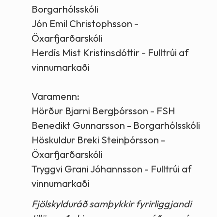
Borgarhólsskóli
Jón Emil Christophsson -
Öxarfjarðarskóli
Herdís Mist Kristinsdóttir - Fulltrúi af
vinnumarkaði
Varamenn:
Hörður Bjarni Bergþórsson - FSH
Benedikt Gunnarsson - Borgarhólsskóli
Höskuldur Breki Steinþórsson -
Öxarfjarðarskóli
Tryggvi Grani Jóhannsson - Fulltrúi af
vinnumarkaði
Fjölskylduráð samþykkir fyrirliggjandi