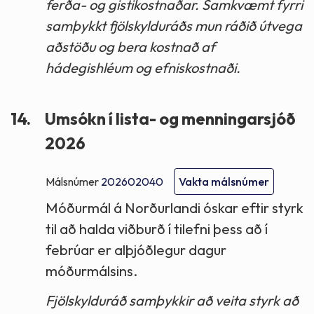
ferða- og gistikostnaðar. Samkvæmt fyrri
samþykkt fjölskylduráðs mun ráðið útvega
aðstöðu og bera kostnað af
hádegishléum og efniskostnaði.
14.
Umsókn í lista- og menningarsjóð
2026
Málsnúmer
202602040
Vakta málsnúmer
Móðurmál á Norðurlandi óskar eftir styrk
til að halda viðburð í tilefni þess að í
febrúar er alþjóðlegur dagur
móðurmálsins.
Fjölskylduráð samþykkir að veita styrk að