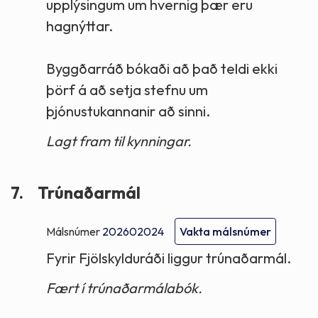
upplýsingum um hvernig þær eru
hagnýttar.
Byggðarráð bókaði að það teldi ekki
þörf á að setja stefnu um
þjónustukannanir að sinni.
Lagt fram til kynningar.
7.
Trúnaðarmál
Málsnúmer
202602024
Vakta málsnúmer
Fyrir Fjölskylduráði liggur trúnaðarmál.
Fært í trúnaðarmálabók.