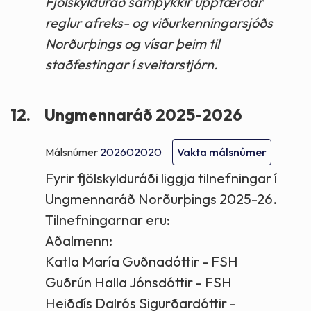
Fjölskylduráð samþykkir uppfærðar
reglur afreks- og viðurkenningarsjóðs
Norðurþings og vísar þeim til
staðfestingar í sveitarstjórn.
12.
Ungmennaráð 2025-2026
Málsnúmer
202602020
Vakta málsnúmer
Fyrir fjölskylduráði liggja tilnefningar í
Ungmennaráð Norðurþings 2025-26.
Tilnefningarnar eru:
Aðalmenn:
Katla María Guðnadóttir - FSH
Guðrún Halla Jónsdóttir - FSH
Heiðdís Dalrós Sigurðardóttir -