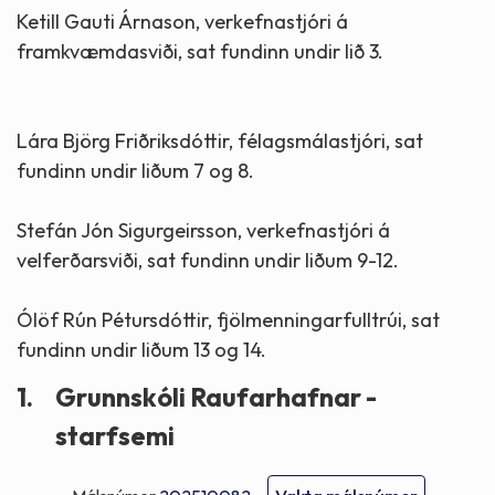
Ketill Gauti Árnason, verkefnastjóri á
framkvæmdasviði, sat fundinn undir lið 3.
Lára Björg Friðriksdóttir, félagsmálastjóri, sat
fundinn undir liðum 7 og 8.
Stefán Jón Sigurgeirsson, verkefnastjóri á
velferðarsviði, sat fundinn undir liðum 9-12.
Ólöf Rún Pétursdóttir, fjölmenningarfulltrúi, sat
fundinn undir liðum 13 og 14.
1.
Grunnskóli Raufarhafnar -
starfsemi