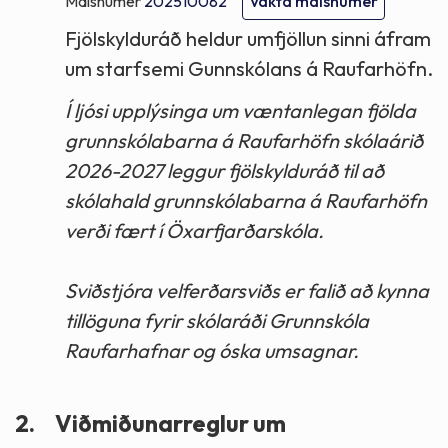
Málsnúmer
202510082
Vakta málsnúmer
Fjölskylduráð heldur umfjöllun sinni áfram
um starfsemi Gunnskólans á Raufarhöfn.
Í ljósi upplýsinga um væntanlegan fjölda
grunnskólabarna á Raufarhöfn skólaárið
2026-2027 leggur fjölskylduráð til að
skólahald grunnskólabarna á Raufarhöfn
verði fært í Öxarfjarðarskóla.
Sviðstjóra velferðarsviðs er falið að kynna
tillöguna fyrir skólaráði Grunnskóla
Raufarhafnar og óska umsagnar.
2.
Viðmiðunarreglur um