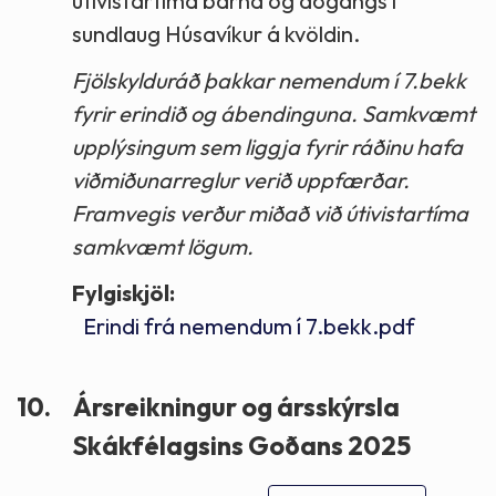
útivistartíma barna og aðgangs í
sundlaug Húsavíkur á kvöldin.
Fjölskylduráð þakkar nemendum í 7.bekk
fyrir erindið og ábendinguna. Samkvæmt
upplýsingum sem liggja fyrir ráðinu hafa
viðmiðunarreglur verið uppfærðar.
Framvegis verður miðað við útivistartíma
samkvæmt lögum.
Fylgiskjöl:
Erindi frá nemendum í 7.bekk.pdf
10.
Ársreikningur og ársskýrsla
Skákfélagsins Goðans 2025