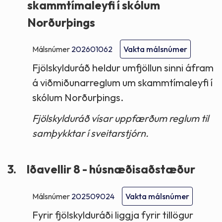
skammtímaleyfi í skólum
Norðurþings
Málsnúmer
202601062
Vakta málsnúmer
Fjölskylduráð heldur umfjöllun sinni áfram
á viðmiðunarreglum um skammtímaleyfi í
skólum Norðurþings.
Fjölskylduráð vísar uppfærðum reglum til
samþykktar í sveitarstjórn.
3.
Iðavellir 8 - húsnæðisaðstæður
Málsnúmer
202509024
Vakta málsnúmer
Fyrir fjölskylduráði liggja fyrir tillögur