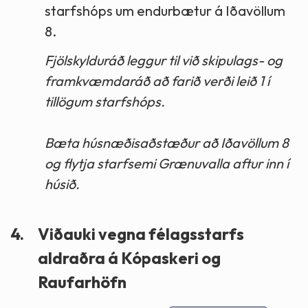
starfshóps um endurbætur á Iðavöllum
8.
Fjölskylduráð leggur til við skipulags- og
framkvæmdaráð að farið verði leið 1 í
tillögum starfshóps.
Bæta húsnæðisaðstæður að Iðavöllum 8
og flytja starfsemi Grænuvalla aftur inn í
húsið.
4.
Viðauki vegna félagsstarfs
aldraðra á Kópaskeri og
Raufarhöfn