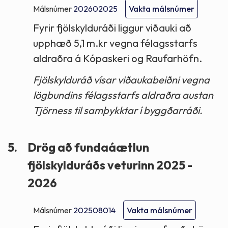
Málsnúmer
202602025
Vakta málsnúmer
Fyrir fjölskylduráði liggur viðauki að
upphæð 5,1 m.kr vegna félagsstarfs
aldraðra á Kópaskeri og Raufarhöfn.
Fjölskylduráð vísar viðaukabeiðni vegna
lögbundins félagsstarfs aldraðra austan
Tjörness til samþykktar í byggðarráði.
5.
Drög að fundaáætlun
fjölskylduráðs veturinn 2025 -
2026
Málsnúmer
202508014
Vakta málsnúmer