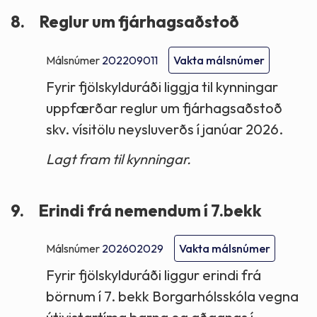
8.
Reglur um fjárhagsaðstoð
Málsnúmer
202209011
Vakta málsnúmer
Fyrir fjölskylduráði liggja til kynningar
uppfærðar reglur um fjárhagsaðstoð
skv. vísitölu neysluverðs í janúar 2026.
Lagt fram til kynningar.
9.
Erindi frá nemendum í 7.bekk
Málsnúmer
202602029
Vakta málsnúmer
Fyrir fjölskylduráði liggur erindi frá
börnum í 7. bekk Borgarhólsskóla vegna