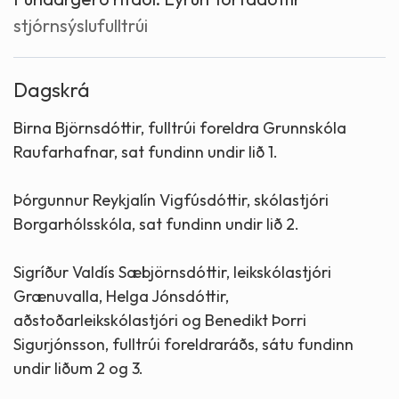
stjórnsýslufulltrúi
Dagskrá
Birna Björnsdóttir, fulltrúi foreldra Grunnskóla
Raufarhafnar, sat fundinn undir lið 1.
Þórgunnur Reykjalín Vigfúsdóttir, skólastjóri
Borgarhólsskóla, sat fundinn undir lið 2.
Sigríður Valdís Sæbjörnsdóttir, leikskólastjóri
Grænuvalla, Helga Jónsdóttir,
aðstoðarleikskólastjóri og Benedikt Þorri
Sigurjónsson, fulltrúi foreldraráðs, sátu fundinn
undir liðum 2 og 3.