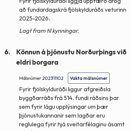
Fyrir fjölskylduráði liggja uppfærð drög
að fundardagskrá fjölskylduráðs veturinn
2025-2026.
Lagt fram til kynningar.
6.
Könnun á þjónustu Norðurþings við
eldri borgara
Málsnúmer
202311102
Vakta málsnúmer
Fyrir fjölskylduráði liggur afgreiðsla
byggðarráðs frá 514. fundi ráðsins þar
sem fyrir lágu upplýsingar um þær
þjónustukannanir sem lagðar eru
reglulega fyrir hjá sveitarfélaginu ásamt