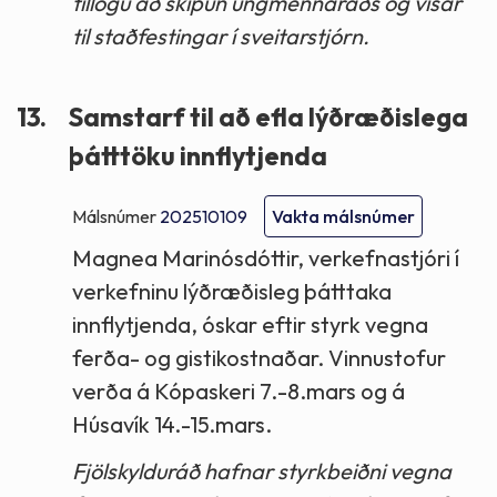
tillögu að skipun ungmennaráðs og vísar
til staðfestingar í sveitarstjórn.
13.
Samstarf til að efla lýðræðislega
þátttöku innflytjenda
Málsnúmer
202510109
Vakta málsnúmer
Magnea Marinósdóttir, verkefnastjóri í
verkefninu lýðræðisleg þátttaka
innflytjenda, óskar eftir styrk vegna
ferða- og gistikostnaðar. Vinnustofur
verða á Kópaskeri 7.-8.mars og á
Húsavík 14.-15.mars.
Fjölskylduráð hafnar styrkbeiðni vegna