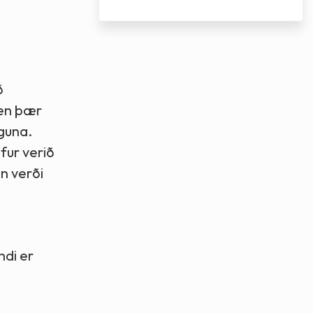
ð
 en þær
nguna.
fur verið
an verði
ndi er