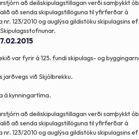
rstjórn að deiliskipulagstillagan verði samþykkt ób
lið að senda skipulagstillöguna til yfirferðar á
a nr. 123/2010 og auglýsa gildistöku skipulagsins ef
 Skipulagsstofnunar.
17.02.2015
 tekið var fyrir á 125. fundi skipulags- og byggingar
s jarðvegs við Skjólbrekku.
a á kynningartíma.
rstjórn að deiliskipulagstillagan verði samþykkt ób
lið að senda skipulagstillöguna til yfirferðar á
a nr. 123/2010 og auglýsa gildistöku skipulagsins ef