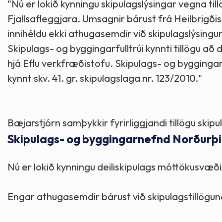
"Nú er lokið kynningu skipulagslýsingar vegna til
Fjallsafleggjara. Umsagnir bárust frá Heilbrigði
innihéldu ekki athugasemdir við skipulagslýsingu
Skipulags- og byggingarfulltrúi kynnti tillögu að
hjá Eflu verkfræðistofu. Skipulags- og byggingarn
kynnt skv. 41. gr. skipulagslaga nr. 123/2010."
Bæjarstjórn samþykkir fyrirliggjandi tillögu sk
Skipulags- og byggingarnefnd Norðurþin
Nú er lokið kynningu deiliskipulags móttökusvæði
Engar athugasemdir bárust við skipulagstillögun