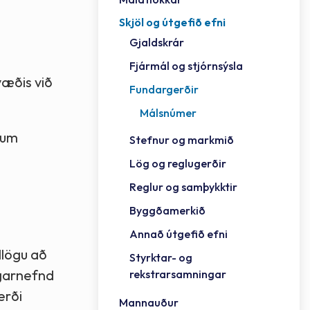
Skjöl og útgefið efni
Félag
Framh
Vinnu
Sorph
Vefm
Bygg
Fræð
Húsa
Jökul
Golfv
Vina
Hvala
Styrktar- og rekstrarsamningar
Gjaldskrár
Félag
Mennt
Íþrót
Veitu
Lausa
Fjöls
Hafn
Reykj
Fjármál og stjórnsýsla
væðis við
Fundargerðir
Málsnúmer
ðum
Stefnur og markmið
Lög og reglugerðir
Reglur og samþykktir
Byggðamerkið
Annað útgefið efni
llögu að
Styrktar- og
ngarnefnd
rekstrarsamningar
erði
Mannauður