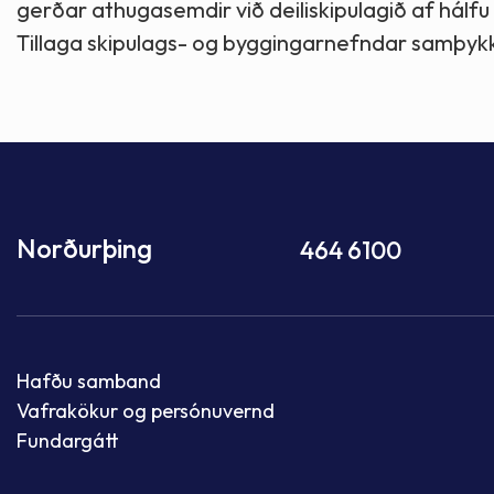
gerðar athugasemdir við deiliskipulagið af hálfu
Tillaga skipulags- og byggingarnefndar samþyk
Norðurþing
464 6100
Hafðu samband
Vafrakökur og persónuvernd
Fundargátt