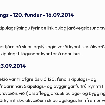
Stefnur og markmið
gs - 120. fundur - 16.09.2014
Lög og reglugerðir
kipulagslýsingu fyrir deiliskipulag jarðvegslosunars
rstjórn að skipulagslýsingin verði kynnt skv. ákvæ
ipulagstillögunnar kynntar á opnu húsi.
23.09.2014
ekið var til afgreiðslu á 120. fundi skipulags- og
ndarinnar: Skipulags- og byggingarfultrúi kynnti ti
unarsvæðis við fjallsafleggjara.Skipulags- og byggi
verði kynnt skv. ákvæðum skipulagslaga. Ennfremur v