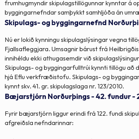
frumhugmyndir skipulagstillögunnar kynntar á opnu
byggingarnefndar samþykkt samhljóða án umr
Skipulags- og byggingarnefnd Norðurþing
Nú er lokið kynningu skipulagslýsingar vegna till
Fjallsafleggjara. Umsagnir bárust frá Heilbrigði
innihéldu ekki athugasemdir við skipulagslýsingu
Skipulags- og byggingarfulltrúi kynnti tillögu að
hjá Eflu verkfræðistofu. Skipulags- og byggingarn
kynnt skv. 41. gr. skipulagslaga nr. 123/2010.
Bæjarstjórn Norðurþings - 42. fundur - 
Fyrir bæjarstjórn liggur erindi frá 122. fundi ski
afgreiðsla nefndarinnar: