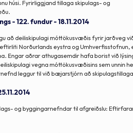
 húsi. Fyrirliggjand tillaga skipulags- og
æðu.
s - 122. fundur - 18.11.2014
ögu að deiliskipulagi móttökusvæðis fyrir jarðveg vi
seftirliti Norðurlands eystra og Umhverfisstofnun,
na. Engar aðrar athugasemdir hafa borist við lýsi
 deiliskipulagi vegna móttökusvæðisins sem unnin he
efnd leggur til við bæjarstjórn að skipulagstillag
25.11.2014
pulags- og byggingarnefndar til afgreiðslu: Eftirfara