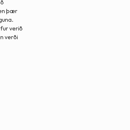
ið
 en þær
nguna.
fur verið
an verði