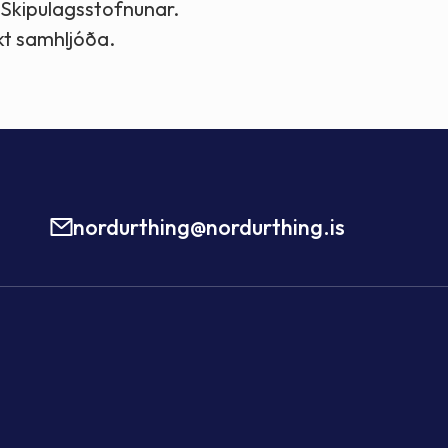
 Skipulagsstofnunar.
kt samhljóða.
nordurthing@nordurthing.is