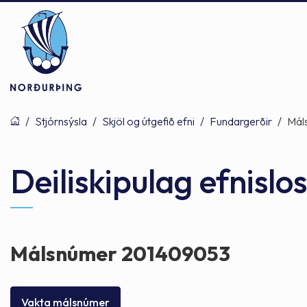
/
Stjórnsýsla
/
Skjöl og útgefið efni
/
Fundargerðir
/
Mál
Þjónusta
Stjórnsýsla
Mannlíf
Deiliskipulag efnisl
Félagsþjónusta
Stjórnkerfi
Byggðarlögin
Málsnúmer 201409053
Menntun
Málaflokkar
Náttúran
Vakta málsnúmer