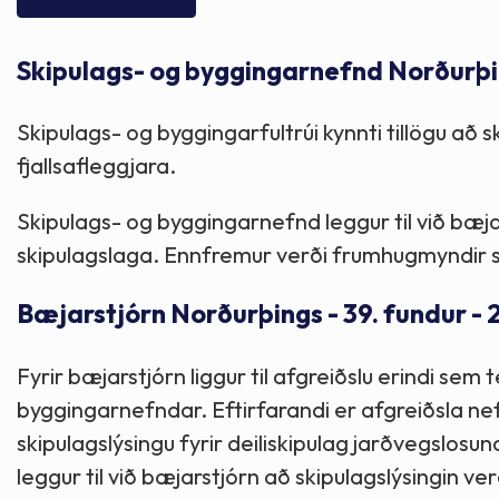
Skólaþjónusta
Skjöl og útgefið efni
Áhugaverðir staðir
Skipulags- og byggingarnefnd Norðurþin
Íþróttir og tómstundir
Mannauður
Útivist og hreyfing
Skipulags- og byggingarfultrúi kynnti tillögu að s
Framkvæmdir og hafnir
Menning og listir
fjallsafleggjara.
Skipulags- og byggingarnefnd leggur til við bæja
Skipulags- og byggingarmál
Söfn
skipulagslaga. Ennfremur verði frumhugmyndir sk
Fjölmenningarfulltrúi
Bæjarstjórn Norðurþings - 39. fundur - 
Dýraeftirlit
Fyrir bæjarstjórn liggur til afgreiðslu erindi sem t
byggingarnefndar. Eftirfarandi er afgreiðsla nef
skipulagslýsingu fyrir deiliskipulag jarðvegslos
leggur til við bæjarstjórn að skipulagslýsingin 