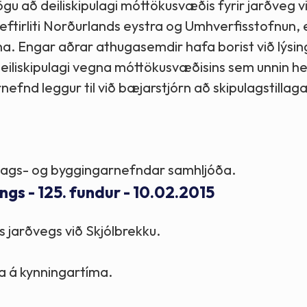
lögu að deiliskipulagi móttökusvæðis fyrir jarðveg v
seftirliti Norðurlands eystra og Umhverfisstofnun,
na. Engar aðrar athugasemdir hafa borist við lýsi
 deiliskipulagi vegna móttökusvæðisins sem unnin he
efnd leggur til við bæjarstjórn að skipulagstillag
ipulags- og byggingarnefndar samhljóða.
gs - 125. fundur - 10.02.2015
s jarðvegs við Skjólbrekku.
a á kynningartíma.