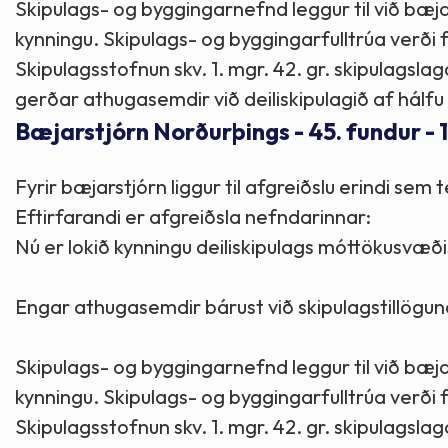
Skipulags- og byggingarnefnd leggur til við bæja
kynningu. Skipulags- og byggingarfulltrúa verði fa
Skipulagsstofnun skv. 1. mgr. 42. gr. skipulagslag
gerðar athugasemdir við deiliskipulagið af hálfu
Bæjarstjórn Norðurþings - 45. fundur - 
Fyrir bæjarstjórn liggur til afgreiðslu erindi sem
Eftirfarandi er afgreiðsla nefndarinnar:
Nú er lokið kynningu deiliskipulags móttökusvæði
Engar athugasemdir bárust við skipulagstillögun
Skipulags- og byggingarnefnd leggur til við bæja
kynningu. Skipulags- og byggingarfulltrúa verði fa
Skipulagsstofnun skv. 1. mgr. 42. gr. skipulagslag