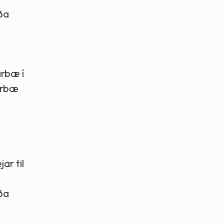
ða
arbæ í
ðarbæ
ar til
ða