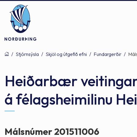
/
Stjórnsýsla
/
Skjöl og útgefið efni
/
Fundargerðir
/
Mál
Þjónusta
Stjórnsýsla
Mannlíf
Heiðarbær veitingar 
á félagsheimilinu H
Félagsþjónusta
Stjórnkerfi
Byggðarlögin
Menntun
Málaflokkar
Náttúran
Málsnúmer 201511006