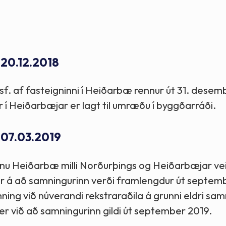
Stefnur og markmið
Lög og reglugerðir
 20.12.2018
. af fasteigninni í Heiðarbæ rennur út 31. desem
í Heiðarbæjar er lagt til umræðu í byggðarráði.
 07.03.2019
linu Heiðarbæ milli Norðurþings og Heiðarbæjar vei
er á að samningurinn verði framlengdur út septem
ing við núverandi rekstraraðila á grunni eldri sa
 er við að samningurinn gildi út september 2019.