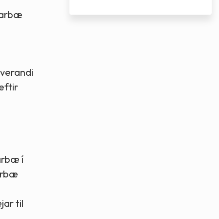
iðarbæ
úverandi
eftir
arbæ í
ðarbæ
ar til