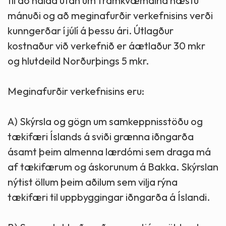
til að halda utan um framkvæmdina næstu
mánuði og að meginafurðir verkefnisins verði
kunngerðar í júlí á þessu ári. Útlagður
kostnaður við verkefnið er áætlaður 30 mkr
og hlutdeild Norðurþings 5 mkr.
Meginafurðir verkefnisins eru:
A) Skýrsla og gögn um samkeppnisstöðu og
tækifæri Íslands á sviði grænna iðngarða
ásamt þeim almenna lærdómi sem draga má
af tækifærum og áskorunum á Bakka. Skýrslan
nýtist öllum þeim aðilum sem vilja rýna
tækifæri til uppbyggingar iðngarða á Íslandi.