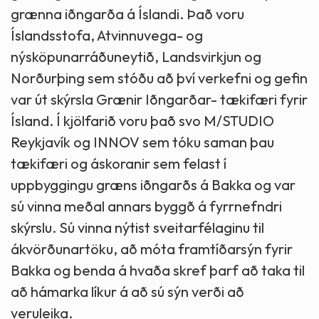
grænna iðngarða á Íslandi. Það voru
Íslandsstofa, Atvinnuvega- og
nýsköpunarráðuneytið, Landsvirkjun og
Norðurþing sem stóðu að því verkefni og gefin
var út skýrsla Grænir Iðngarðar- tækifæri fyrir
Ísland. Í kjölfarið voru það svo M/STUDIO
Reykjavík og INNOV sem tóku saman þau
tækifæri og áskoranir sem felast í
uppbyggingu græns iðngarðs á Bakka og var
sú vinna meðal annars byggð á fyrrnefndri
skýrslu. Sú vinna nýtist sveitarfélaginu til
ákvörðunartöku, að móta framtíðarsýn fyrir
Bakka og benda á hvaða skref þarf að taka til
að hámarka líkur á að sú sýn verði að
veruleika.