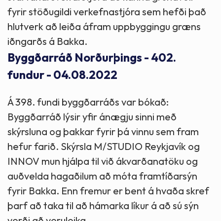
fyrir stöðugildi verkefnastjóra sem hefði það
hlutverk að leiða áfram uppbyggingu græns
iðngarðs á Bakka.
Byggðarráð Norðurþings - 402.
fundur - 04.08.2022
Á 398. fundi byggðarráðs var bókað:
Byggðarráð lýsir yfir ánægju sinni með
skýrsluna og þakkar fyrir þá vinnu sem fram
hefur farið. Skýrsla M/STUDIO Reykjavík og
INNOV mun hjálpa til við ákvarðanatöku og
auðvelda hagaðilum að móta framtíðarsýn
fyrir Bakka. Enn fremur er bent á hvaða skref
þarf að taka til að hámarka líkur á að sú sýn
verði að veruleika.