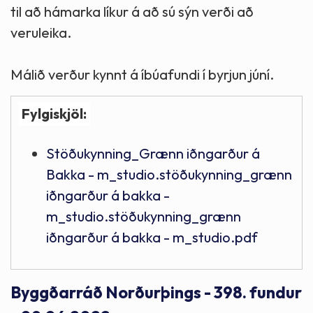
til að hámarka líkur á að sú sýn verði að
veruleika.
Málið verður kynnt á íbúafundi í byrjun júní.
Fylgiskjöl:
Stöðukynning_Grænn iðngarður á
Bakka - m_studio.stöðukynning_grænn
iðngarður á bakka -
m_studio.stöðukynning_grænn
iðngarður á bakka - m_studio.pdf
Byggðarráð Norðurþings - 398. fundur