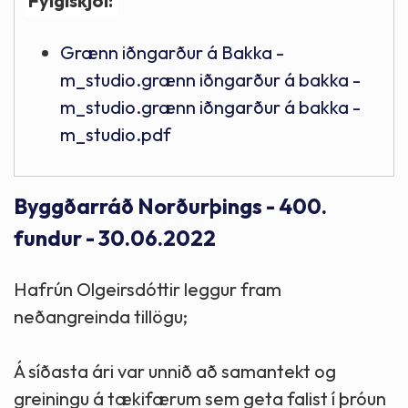
Fylgiskjöl:
Grænn iðngarður á Bakka -
m_studio.grænn iðngarður á bakka -
m_studio.grænn iðngarður á bakka -
m_studio.pdf
Byggðarráð Norðurþings - 400.
fundur - 30.06.2022
Hafrún Olgeirsdóttir leggur fram
neðangreinda tillögu;
Á síðasta ári var unnið að samantekt og
greiningu á tækifærum sem geta falist í þróun