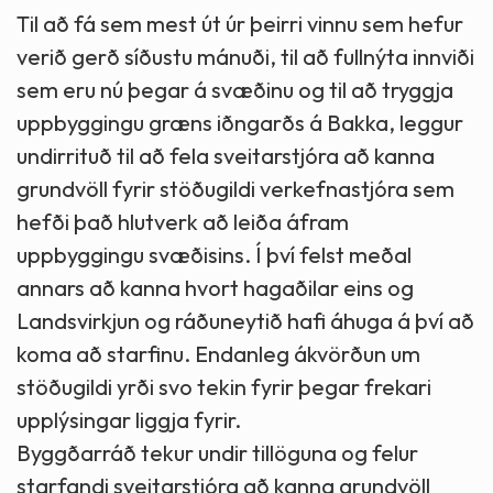
Til að fá sem mest út úr þeirri vinnu sem hefur
verið gerð síðustu mánuði, til að fullnýta innviði
sem eru nú þegar á svæðinu og til að tryggja
uppbyggingu græns iðngarðs á Bakka, leggur
undirrituð til að fela sveitarstjóra að kanna
grundvöll fyrir stöðugildi verkefnastjóra sem
hefði það hlutverk að leiða áfram
uppbyggingu svæðisins. Í því felst meðal
annars að kanna hvort hagaðilar eins og
Landsvirkjun og ráðuneytið hafi áhuga á því að
koma að starfinu. Endanleg ákvörðun um
stöðugildi yrði svo tekin fyrir þegar frekari
upplýsingar liggja fyrir.
Byggðarráð tekur undir tillöguna og felur
starfandi sveitarstjóra að kanna grundvöll