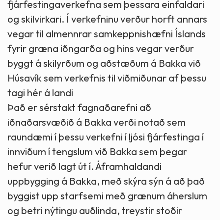
fjárfestingaverkefna sem þessara einfaldari
og skilvirkari. Í verkefninu verður horft annars
vegar til almennrar samkeppnishæfni Íslands
fyrir græna iðngarða og hins vegar verður
byggt á skilyrðum og aðstæðum á Bakka við
Húsavík sem verkefnis til viðmiðunar af þessu
tagi hér á landi
Það er sérstakt fagnaðarefni að
iðnaðarsvæðið á Bakka verði notað sem
raundæmi í þessu verkefni í ljósi fjárfestinga í
innviðum í tengslum við Bakka sem þegar
hefur verið lagt út í. Áframhaldandi
uppbygging á Bakka, með skýra sýn á að það
byggist upp starfsemi með grænum áherslum
og betri nýtingu auðlinda, treystir stoðir