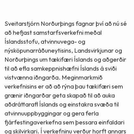
Sveitarstjórn Norðurþings fagnar því að nú sé
að hefjast samstarfsverkefni meðal
Íslandsstofu, atvinnuvega- og
nýsköpunarráðuneytisins, Landsvirkjunar og
Norðurþings um tækifæri Íslands og aðgerðir
til að efla samkeppnishæfni Íslands á sviði
vistvænna iðngarða. Meginmarkmið
verkefnisins er að að rýna þau tækifæri sem
grænir iðngarðar geta skapað til að auka
aðdráttarafl Íslands og einstakra svæða til
atvinnuuppbyggingar og gera ferla
fjárfestingaverkefna sem þessara einfaldari
og skilvirkari. Í verkefninu verður horft annars