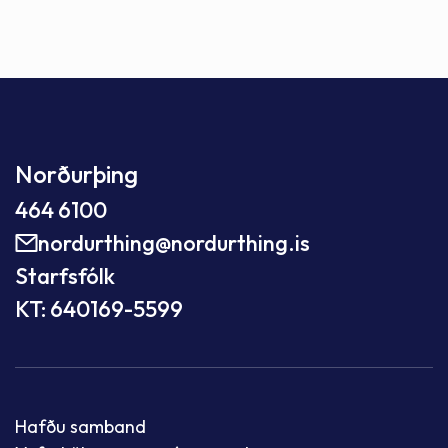
Norðurþing
464 6100
nordurthing@nordurthing.is
Starfsfólk
KT: 640169-5599
Hafðu samband