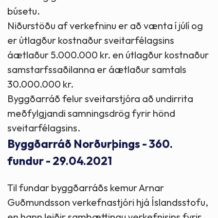
búsetu.
Niðurstöðu af verkefninu er að vænta í júlí og
er útlagður kostnaður sveitarfélagsins
áætlaður 5.000.000 kr. en útlagður kostnaður
samstarfssaðilanna er áætlaður samtals
30.000.000 kr.
Byggðarráð felur sveitarstjóra að undirrita
meðfylgjandi samningsdrög fyrir hönd
sveitarfélagsins.
Byggðarráð Norðurþings - 360.
fundur - 29.04.2021
Til fundar byggðarráðs kemur Arnar
Guðmundsson verkefnastjóri hjá Íslandsstofu,
en hann leiðir samþættingu verkefnisins fyrir