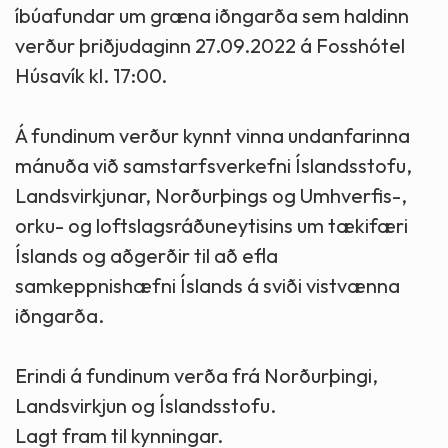
íbúafundar um græna iðngarða sem haldinn
verður þriðjudaginn 27.09.2022 á Fosshótel
Húsavík kl. 17:00.
Á fundinum verður kynnt vinna undanfarinna
mánuða við samstarfsverkefni Íslandsstofu,
Landsvirkjunar, Norðurþings og Umhverfis-,
orku- og loftslagsráðuneytisins um tækifæri
Íslands og aðgerðir til að efla
samkeppnishæfni Íslands á sviði vistvænna
iðngarða.
Erindi á fundinum verða frá Norðurþingi,
Landsvirkjun og Íslandsstofu.
Lagt fram til kynningar.