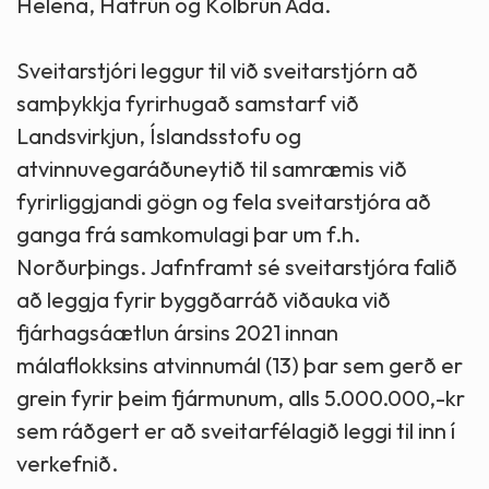
Helena, Hafrún og Kolbrún Ada.
Sveitarstjóri leggur til við sveitarstjórn að
samþykkja fyrirhugað samstarf við
Landsvirkjun, Íslandsstofu og
atvinnuvegaráðuneytið til samræmis við
fyrirliggjandi gögn og fela sveitarstjóra að
ganga frá samkomulagi þar um f.h.
Norðurþings. Jafnframt sé sveitarstjóra falið
að leggja fyrir byggðarráð viðauka við
fjárhagsáætlun ársins 2021 innan
málaflokksins atvinnumál (13) þar sem gerð er
grein fyrir þeim fjármunum, alls 5.000.000,-kr
sem ráðgert er að sveitarfélagið leggi til inn í
verkefnið.