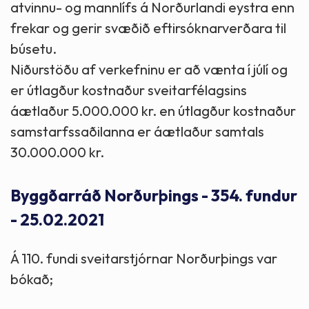
atvinnu- og mannlífs á Norðurlandi eystra enn
frekar og gerir svæðið eftirsóknarverðara til
búsetu.
Niðurstöðu af verkefninu er að vænta í júlí og
er útlagður kostnaður sveitarfélagsins
áætlaður 5.000.000 kr. en útlagður kostnaður
samstarfssaðilanna er áætlaður samtals
30.000.000 kr.
Byggðarráð Norðurþings - 354. fundur
- 25.02.2021
Á 110. fundi sveitarstjórnar Norðurþings var
bókað;