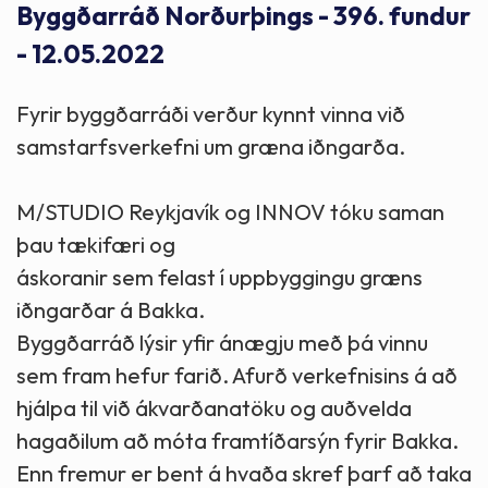
Byggðarráð Norðurþings - 396. fundur
- 12.05.2022
Fyrir byggðarráði verður kynnt vinna við
samstarfsverkefni um græna iðngarða.
M/STUDIO Reykjavík og INNOV tóku saman
þau tækifæri og
áskoranir sem felast í uppbyggingu græns
iðngarðar á Bakka.
Byggðarráð lýsir yfir ánægju með þá vinnu
sem fram hefur farið. Afurð verkefnisins á að
hjálpa til við ákvarðanatöku og auðvelda
hagaðilum að móta framtíðarsýn fyrir Bakka.
Enn fremur er bent á hvaða skref þarf að taka