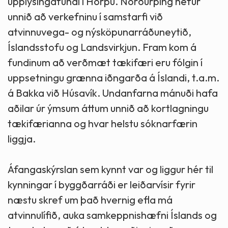
upplýsingafundi í Hörpu. Norðurþing hefur
unnið að verkefninu í samstarfi við
atvinnuvega- og nýsköpunarráðuneytið,
Íslandsstofu og Landsvirkjun. Fram kom á
fundinum að verðmæt tækifæri eru fólgin í
uppsetningu grænna iðngarða á Íslandi, t.a.m.
á Bakka við Húsavík. Undanfarna mánuði hafa
aðilar úr ýmsum áttum unnið að kortlagningu
tækifærianna og hvar helstu sóknarfærin
liggja.
Áfangaskýrslan sem kynnt var og liggur hér til
kynningar í byggðarráði er leiðarvísir fyrir
næstu skref um það hvernig efla má
atvinnulífið, auka samkeppnishæfni Íslands og