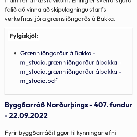
fram fer á næstu vikum. Einnig er sveitarstjóra
falið að vinna að skipulagningu starfs
verkefnastjóra græns iðngarðs á Bakka.
Fylgiskjöl:
Grænn iðngarður á Bakka -
m_studio.grænn iðngarður á bakka -
m_studio.grænn iðngarður á bakka -
m_studio.pdf
Byggðarráð Norðurþings - 407. fundur
- 22.09.2022
Fyrir byggðarráði liggur til kynningar efni