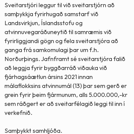
Sveitarstjóri leggur til við sveitarstjórn að
samþykkja fyrirhugað samstarf við
Landsvirkjun, Íslandsstofu og
atvinnuvegaráðuneytið til samræmis við
fyrirliggjandi gögn og fela sveitarstjóra að
ganga frá samkomulagi þar um f.h.
Norðurþings. Jafnframt sé sveitarstjóra falið
að leggja fyrir byggðarráð viðauka við
fjárhagsáætlun ársins 2021 innan
málaflokksins atvinnumál (13) þar sem gerð er
grein fyrir þeim fjármunum, alls 5.000.000,-kr
sem ráðgert er að sveitarfélagið leggi til inn í
verkefnið.
Samþykkt samhljóða.