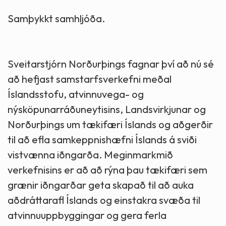
Samþykkt samhljóða.
Sveitarstjórn Norðurþings fagnar því að nú sé
að hefjast samstarfsverkefni meðal
Íslandsstofu, atvinnuvega- og
nýsköpunarráðuneytisins, Landsvirkjunar og
Norðurþings um tækifæri Íslands og aðgerðir
til að efla samkeppnishæfni Íslands á sviði
vistvænna iðngarða. Meginmarkmið
verkefnisins er að að rýna þau tækifæri sem
grænir iðngarðar geta skapað til að auka
aðdráttarafl Íslands og einstakra svæða til
atvinnuuppbyggingar og gera ferla