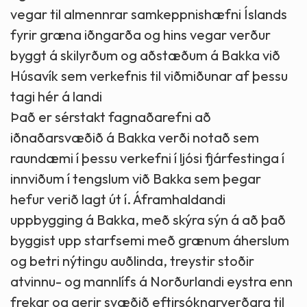
vegar til almennrar samkeppnishæfni Íslands
fyrir græna iðngarða og hins vegar verður
byggt á skilyrðum og aðstæðum á Bakka við
Húsavík sem verkefnis til viðmiðunar af þessu
tagi hér á landi
Það er sérstakt fagnaðarefni að
iðnaðarsvæðið á Bakka verði notað sem
raundæmi í þessu verkefni í ljósi fjárfestinga í
innviðum í tengslum við Bakka sem þegar
hefur verið lagt út í. Áframhaldandi
uppbygging á Bakka, með skýra sýn á að það
byggist upp starfsemi með grænum áherslum
og betri nýtingu auðlinda, treystir stoðir
atvinnu- og mannlífs á Norðurlandi eystra enn
frekar og gerir svæðið eftirsóknarverðara til