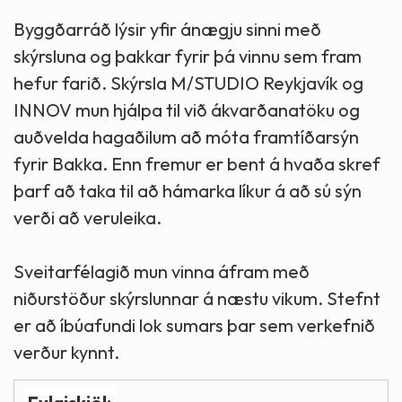
Byggðarráð lýsir yfir ánægju sinni með
skýrsluna og þakkar fyrir þá vinnu sem fram
hefur farið. Skýrsla M/STUDIO Reykjavík og
INNOV mun hjálpa til við ákvarðanatöku og
auðvelda hagaðilum að móta framtíðarsýn
fyrir Bakka. Enn fremur er bent á hvaða skref
þarf að taka til að hámarka líkur á að sú sýn
verði að veruleika.
Sveitarfélagið mun vinna áfram með
niðurstöður skýrslunnar á næstu vikum. Stefnt
er að íbúafundi lok sumars þar sem verkefnið
verður kynnt.