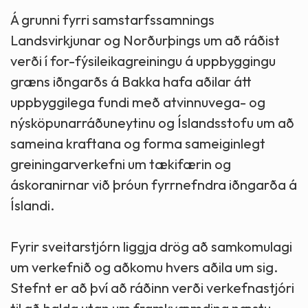
Á grunni fyrri samstarfssamnings
Landsvirkjunar og Norðurþings um að ráðist
verði í for-fýsileikagreiningu á uppbyggingu
græns iðngarðs á Bakka hafa aðilar átt
uppbyggilega fundi með atvinnuvega- og
nýsköpunarráðuneytinu og Íslandsstofu um að
sameina kraftana og forma sameiginlegt
greiningarverkefni um tækifærin og
áskoranirnar við þróun fyrrnefndra iðngarða á
Íslandi.
Fyrir sveitarstjórn liggja drög að samkomulagi
um verkefnið og aðkomu hvers aðila um sig.
Stefnt er að því að ráðinn verði verkefnastjóri