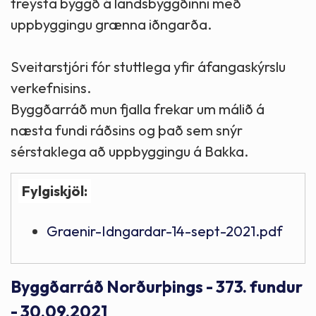
treysta byggð á landsbyggðinni með
uppbyggingu grænna iðngarða.
Sveitarstjóri fór stuttlega yfir áfangaskýrslu
verkefnisins.
Byggðarráð mun fjalla frekar um málið á
næsta fundi ráðsins og það sem snýr
sérstaklega að uppbyggingu á Bakka.
Fylgiskjöl:
Graenir-Idngardar-14-sept-2021.pdf
Byggðarráð Norðurþings - 373. fundur
- 30.09.2021