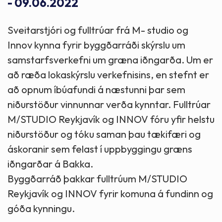
- 09.06.2022
Sveitarstjóri og fulltrúar frá M- studio og
Innov kynna fyrir byggðarráði skýrslu um
samstarfsverkefni um græna iðngarða. Um er
að ræða lokaskýrslu verkefnisins, en stefnt er
að opnum íbúafundi á næstunni þar sem
niðurstöður vinnunnar verða kynntar. Fulltrúar
M/STUDIO Reykjavík og INNOV fóru yfir helstu
niðurstöður og tóku saman þau tækifæri og
áskoranir sem felast í uppbyggingu græns
iðngarðar á Bakka.
Byggðarráð þakkar fulltrúum M/STUDIO
Reykjavík og INNOV fyrir komuna á fundinn og
góða kynningu.