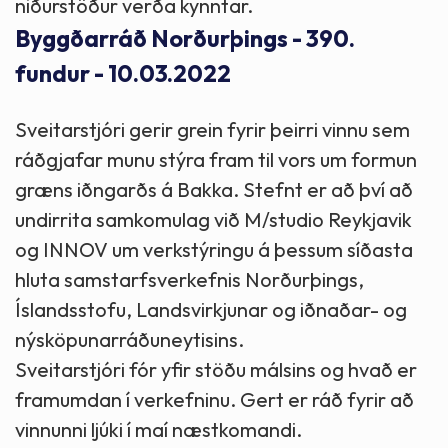
niðurstöður verða kynntar.
Byggðarráð Norðurþings - 390.
fundur - 10.03.2022
Sveitarstjóri gerir grein fyrir þeirri vinnu sem
ráðgjafar munu stýra fram til vors um formun
græns iðngarðs á Bakka. Stefnt er að því að
undirrita samkomulag við M/studio Reykjavik
og INNOV um verkstýringu á þessum síðasta
hluta samstarfsverkefnis Norðurþings,
Íslandsstofu, Landsvirkjunar og iðnaðar- og
nýsköpunarráðuneytisins.
Sveitarstjóri fór yfir stöðu málsins og hvað er
framumdan í verkefninu. Gert er ráð fyrir að
vinnunni ljúki í maí næstkomandi.