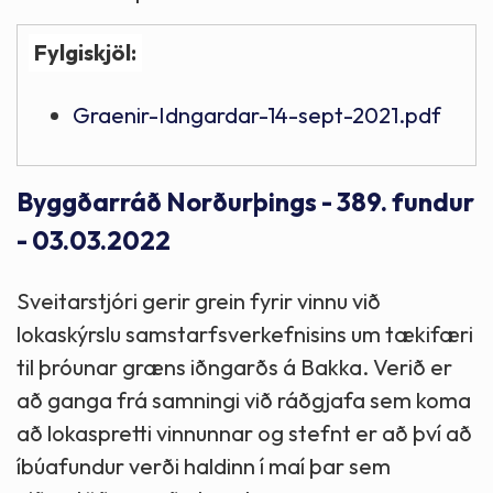
Fylgiskjöl:
Graenir-Idngardar-14-sept-2021.pdf
Byggðarráð Norðurþings - 389. fundur
- 03.03.2022
Sveitarstjóri gerir grein fyrir vinnu við
lokaskýrslu samstarfsverkefnisins um tækifæri
til þróunar græns iðngarðs á Bakka. Verið er
að ganga frá samningi við ráðgjafa sem koma
að lokaspretti vinnunnar og stefnt er að því að
íbúafundur verði haldinn í maí þar sem