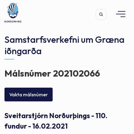
Samstarfsverkefni um Græna
iðngarða
Leita
Málsnúmer 202102066
Vakta málsnúmer
Sveitarstjórn Norðurþings - 110.
fundur - 16.02.2021