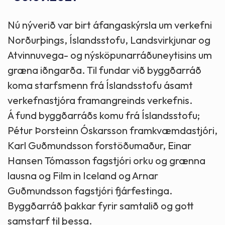
Nú nýverið var birt áfangaskýrsla um verkefni
Norðurþings, Íslandsstofu, Landsvirkjunar og
Atvinnuvega- og nýsköpunarráðuneytisins um
græna iðngarða. Til fundar við byggðarráð
koma starfsmenn frá Íslandsstofu ásamt
verkefnastjóra framangreinds verkefnis.
Á fund byggðarráðs komu frá Íslandsstofu;
Pétur Þorsteinn Óskarsson framkvæmdastjóri,
Karl Guðmundsson forstöðumaður, Einar
Hansen Tómasson fagstjóri orku og grænna
lausna og Film in Iceland og Arnar
Guðmundsson fagstjóri fjárfestinga.
Byggðarráð þakkar fyrir samtalið og gott
samstarf til þessa.