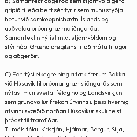
B) Samantekt aðgerða sem stjórnvöld geta
gripið til eða beitt sér fyrir sem munu styðja
betur við samkeppnishæfni Íslands og
auðvelda þróun grænna iðngarða.
Samantektin nýtist m.a. stjórnvöldum og
stýrihópi Græna dregilsins til að móta tillögur
og aðgerðir.
C) For-fýsileikagreining á tækifærum Bakka
við Húsavík til þróunar græns iðngarðs sem
nýtast mun sveitarfélaginu og Landsvirkjun
sem grundvöllur frekari úrvinnslu þess hvernig
atvinnusvæðið norðan Húsavíkur skuli helst
þróast til framtíðar.
Til máls tóku; Kristján, Hjálmar, Bergur, Silja,