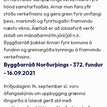
hönd samstarfsaðila. Arnar mun fara yfir
stöðu verkefnisins og gera grein fyrir umfangi
þess, markmiði og fyrirhugaðri framvindu
næstu vikna. Áætlað er að lokaafurð verði
skilað um mánaðarmótin júní/júlí n.k.
Byggðarráð þakkar Arnari fyrir komuna á
fundinn og greinargóða kynningu á framvindu
verkefnisins.
Byggðarráð Norðurþings - 372. fundur
- 16.09.2021
Þriðjudaginn 14. september sl. voru
áfangaskýrslu um uppbygging grænna
iðngarða á Íslandi gerð skil með