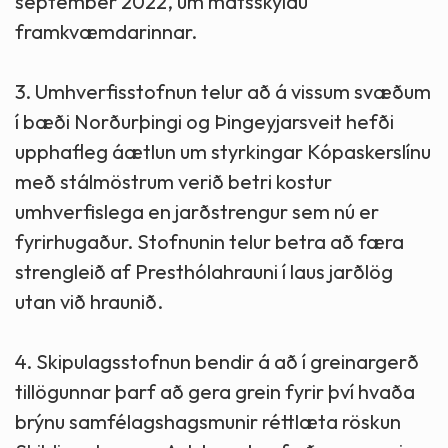
september 2022, um matsskyldu
framkvæmdarinnar.
3. Umhverfisstofnun telur að á vissum svæðum
í bæði Norðurþingi og Þingeyjarsveit hefði
upphafleg áætlun um styrkingar Kópaskerslínu
með stálmöstrum verið betri kostur
umhverfislega en jarðstrengur sem nú er
fyrirhugaður. Stofnunin telur betra að færa
strengleið af Presthólahrauni í laus jarðlög
utan við hraunið.
4. Skipulagsstofnun bendir á að í greinargerð
tillögunnar þarf að gera grein fyrir því hvaða
brýnu samfélagshagsmunir réttlæta röskun