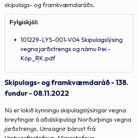
skipulags- og framkvæmdaráðs.
Fylgiskjöl:
101229-LYS-001-V04 Skipulagslýsing
vegna jarðstrengs og námu Þei -
Kóp_RK.pdf
Skipulags- og framkvæmdaráð - 138.
fundur - 08.11.2022
Nú er lokið kynningu skipulagslýsingar vegna
breytingar á aðalskipulagi Norðurþings vegna
jarðstrengs. Umsagnir bárust frá
Umhverfisstofnun, Minjastofnun,