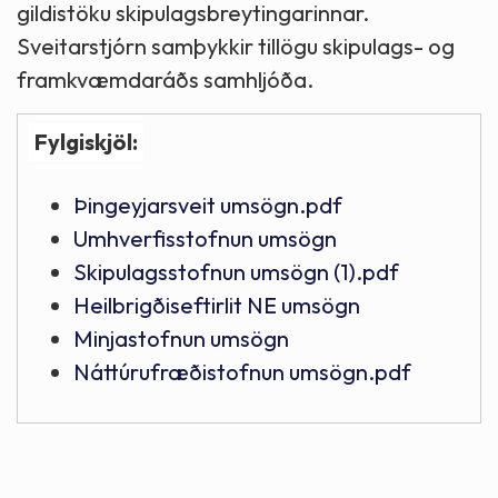
gildistöku skipulagsbreytingarinnar.
Sveitarstjórn samþykkir tillögu skipulags- og
framkvæmdaráðs samhljóða.
Fylgiskjöl:
Þingeyjarsveit umsögn.pdf
Umhverfisstofnun umsögn
Skipulagsstofnun umsögn (1).pdf
Heilbrigðiseftirlit NE umsögn
Minjastofnun umsögn
Náttúrufræðistofnun umsögn.pdf