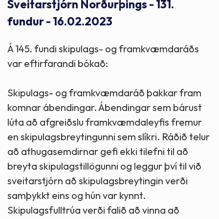
Sveitarstjórn Norðurþings - 131.
fundur - 16.02.2023
Á 145. fundi skipulags- og framkvæmdaráðs
var eftirfarandi bókað:
Skipulags- og framkvæmdaráð þakkar fram
komnar ábendingar. Ábendingar sem bárust
lúta að afgreiðslu framkvæmdaleyfis fremur
en skipulagsbreytingunni sem slíkri. Ráðið telur
að athugasemdirnar gefi ekki tilefni til að
breyta skipulagstillögunni og leggur því til við
sveitarstjórn að skipulagsbreytingin verði
samþykkt eins og hún var kynnt.
Skipulagsfulltrúa verði falið að vinna að