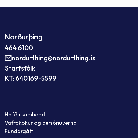
Norðurþing
464 6100
nordurthing@nordurthing.is
Starfsfólk
KT: 640169-5599
Hafðu samband
Vafrakökur og persónuvernd
Fundargátt