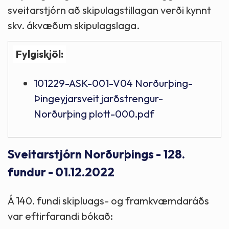
sveitarstjórn að skipulagstillagan verði kynnt
skv. ákvæðum skipulagslaga.
Fylgiskjöl:
101229-ASK-001-V04 Norðurþing-
Þingeyjarsveit jarðstrengur-
Norðurþing plott-000.pdf
Sveitarstjórn Norðurþings - 128.
fundur - 01.12.2022
Á 140. fundi skipluags- og framkvæmdaráðs
var eftirfarandi bókað: