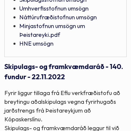
Umhverfisstofnun umsögn
Náttúrufræðistofnun umsögn
Minjastofnun umsögn um
Þeistareyki.pdf
HNE umsögn
Skipulags- og framkvæmdaráð - 140.
fundur - 22.11.2022
Fyrir liggur tillaga frá Eflu verkfræðistofu að
breytingu aðalskipulags vegna fyrirhugaðs
jarðstrengs frá Þeistareykjum að
Kópaskerslínu.
Skipulags- og framkvæmdaráð leggur til við