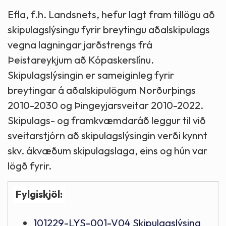
Efla, f.h. Landsnets, hefur lagt fram tillögu að
skipulagslýsingu fyrir breytingu aðalskipulags
vegna lagningar jarðstrengs frá
Þeistareykjum að Kópaskerslínu.
Skipulagslýsingin er sameiginleg fyrir
breytingar á aðalskipulögum Norðurþings
2010-2030 og Þingeyjarsveitar 2010-2022.
Skipulags- og framkvæmdaráð leggur til við
sveitarstjórn að skipulagslýsingin verði kynnt
skv. ákvæðum skipulagslaga, eins og hún var
lögð fyrir.
Fylgiskjöl:
101229-LYS-001-V04 Skipulagslýsing