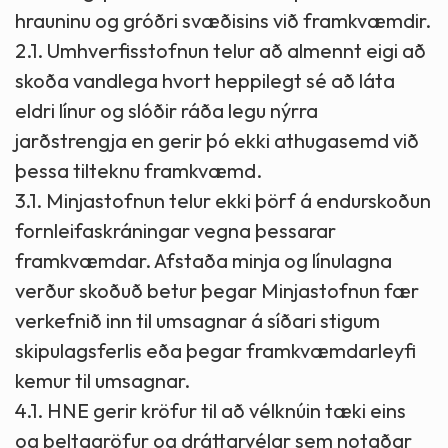
hrauninu og gróðri svæðisins við framkvæmdir.
2.1. Umhverfisstofnun telur að almennt eigi að
skoða vandlega hvort heppilegt sé að láta
eldri línur og slóðir ráða legu nýrra
jarðstrengja en gerir þó ekki athugasemd við
þessa tilteknu framkvæmd.
3.1. Minjastofnun telur ekki þörf á endurskoðun
fornleifaskráningar vegna þessarar
framkvæmdar. Afstaða minja og línulagna
verður skoðuð betur þegar Minjastofnun fær
verkefnið inn til umsagnar á síðari stigum
skipulagsferlis eða þegar framkvæmdarleyfi
kemur til umsagnar.
4.1. HNE gerir kröfur til að vélknúin tæki eins
og beltagröfur og dráttarvélar sem notaðar