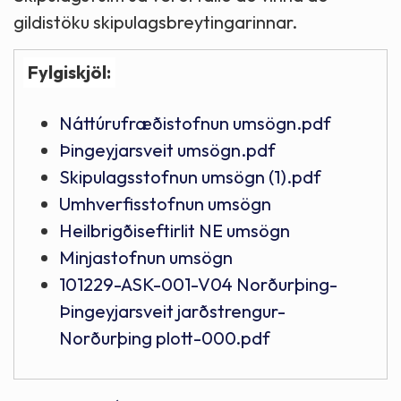
gildistöku skipulagsbreytingarinnar.
Fylgiskjöl:
Náttúrufræðistofnun umsögn.pdf
Þingeyjarsveit umsögn.pdf
Skipulagsstofnun umsögn (1).pdf
Umhverfisstofnun umsögn
Heilbrigðiseftirlit NE umsögn
Minjastofnun umsögn
101229-ASK-001-V04 Norðurþing-
Þingeyjarsveit jarðstrengur-
Norðurþing plott-000.pdf