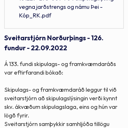
vegna jarðstrengs og námu Þei -
Kóp_RK.pdf
Sveitarstjórn Norðurþings - 126.
fundur - 22.09.2022
Á 133. fundi skipulags- og framkvæmdaráðs
var eftirfarandi bókað:
Skipulags- og framkvæmdaráð leggur til við
sveitarstjórn að skipulagslýsingin verði kynnt
skv. ákvæðum skipulagslaga, eins og hún var
lögð fyrir.
Sveitarstjórn samþykkir samhljóða tillögu