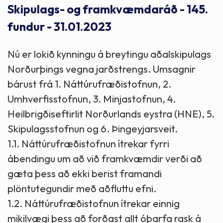
Skipulags- og framkvæmdaráð - 145.
fundur - 31.01.2023
Nú er lokið kynningu á breytingu aðalskipulags
Norðurþings vegna jarðstrengs. Umsagnir
bárust frá 1. Náttúrufræðistofnun, 2.
Umhverfisstofnun, 3. Minjastofnun, 4.
Heilbrigðiseftirlit Norðurlands eystra (HNE), 5.
Skipulagsstofnun og 6. Þingeyjarsveit.
1.1. Náttúrufræðistofnun ítrekar fyrri
ábendingu um að við framkvæmdir verði að
gæta þess að ekki berist framandi
plöntutegundir með aðfluttu efni.
1.2. Náttúrufræðistofnun ítrekar einnig
mikilvægi þess að forðast allt óþarfa rask á