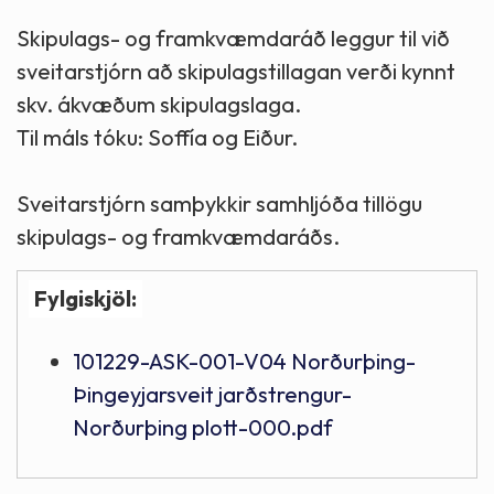
Skipulags- og framkvæmdaráð leggur til við
sveitarstjórn að skipulagstillagan verði kynnt
skv. ákvæðum skipulagslaga.
Til máls tóku: Soffía og Eiður.
Sveitarstjórn samþykkir samhljóða tillögu
skipulags- og framkvæmdaráðs.
Fylgiskjöl:
101229-ASK-001-V04 Norðurþing-
Þingeyjarsveit jarðstrengur-
Norðurþing plott-000.pdf