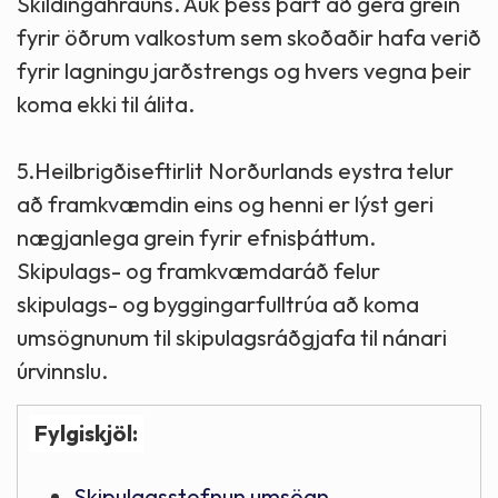
Skildingahrauns. Auk þess þarf að gera grein
fyrir öðrum valkostum sem skoðaðir hafa verið
fyrir lagningu jarðstrengs og hvers vegna þeir
koma ekki til álita.
5.Heilbrigðiseftirlit Norðurlands eystra telur
að framkvæmdin eins og henni er lýst geri
nægjanlega grein fyrir efnisþáttum.
Skipulags- og framkvæmdaráð felur
skipulags- og byggingarfulltrúa að koma
umsögnunum til skipulagsráðgjafa til nánari
úrvinnslu.
Fylgiskjöl:
Skipulagsstofnun umsögn