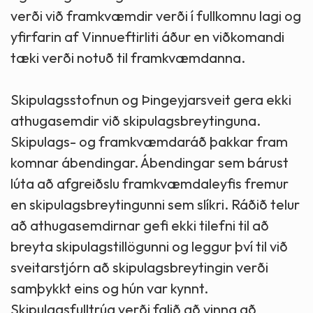
verði við framkvæmdir verði í fullkomnu lagi og
yfirfarin af Vinnueftirliti áður en viðkomandi
tæki verði notuð til framkvæmdanna.
Skipulagsstofnun og Þingeyjarsveit gera ekki
athugasemdir við skipulagsbreytinguna.
Skipulags- og framkvæmdaráð þakkar fram
komnar ábendingar. Ábendingar sem bárust
lúta að afgreiðslu framkvæmdaleyfis fremur
en skipulagsbreytingunni sem slíkri. Ráðið telur
að athugasemdirnar gefi ekki tilefni til að
breyta skipulagstillögunni og leggur því til við
sveitarstjórn að skipulagsbreytingin verði
samþykkt eins og hún var kynnt.
Skipulagsfulltrúa verði falið að vinna að