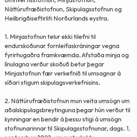
Náttúrufræðistofnun, Skipulagsstofnun og
Heilbrigðiseftirliti Norðurlands eystra.
1. Minjastofnun telur ekki tilefni til
endurskoðunar fornleifaskráningar vegna
fyrirhugaðra framkvæmda. Afstaða minja og
línulagna verður skoðuð betur þegar
Minjastofnun fær verkefnið til umsagnar á
síðari stigum skipulagsverkefnisins.
2. Náttúrufræðistofnun mun veita umsögn um
aðalskipulagsbreytinguna þegar hún verður til
kynningar en bendir á þessu stigi á umsögn
stofnunarinnar til Skipulagsstofnunar, dags. 1.