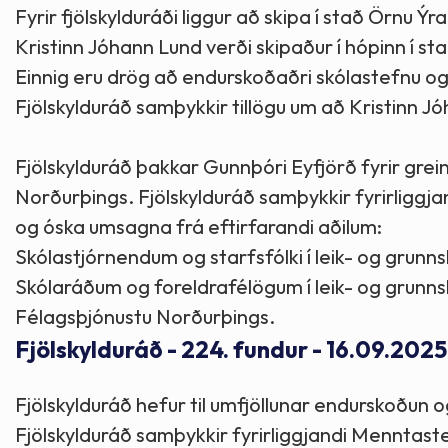
Fyrir fjölskylduráði liggur að skipa í stað Örnu Ý
Kristinn Jóhann Lund verði skipaður í hópinn í st
Einnig eru drög að endurskoðaðri skólastefnu og
Fjölskylduráð samþykkir tillögu um að Kristinn Jó
Fjölskylduráð þakkar Gunnþóri Eyfjörð fyrir gr
Norðurþings. Fjölskylduráð samþykkir fyrirliggja
og óska umsagna frá eftirfarandi aðilum:
Skólastjórnendum og starfsfólki í leik- og grun
Skólaráðum og foreldrafélögum í leik- og grunn
Félagsþjónustu Norðurþings.
Fjölskylduráð - 224. fundur - 16.09.2025
Fjölskylduráð hefur til umfjöllunar endurskoðun 
Fjölskylduráð samþykkir fyrirliggjandi Menntast