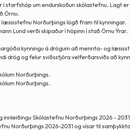
rar í starfshóp um endurskoðun skólastefnu. Lagt er 
að Örnu.
 læsisstefnu Norðurþings lögð fram til kynningar.
hann Lund verði skipaður í hópinn í stað Örnu Ýrar.
einargóða kynningu á drögum að mennta- og læsiss
ndi drög og felur sviðsstjóra velferðarsviðs að kyn
nskólum Norðurþings.
skólum Norðurþings.
og innleiðingu Skólastefnu Norðurþings 2026 - 2031
efnu Norðurþings 2026-2031 og vísar til samþykktar