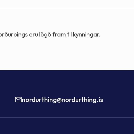
ðurþings eru lögð fram til kynningar.
nordurthing@nordurthing.is