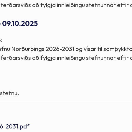
velferðarsviðs að fylgja innleiðingu stefnunnar eftir
- 09.10.2025
:
efnu Norðurþings 2026-2031 og vísar til samþykktar
velferðarsviðs að fylgja innleiðingu stefnunnar eftir
 stefnu.
6-2031.pdf