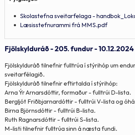
Skolastefna sveitarfelaga - handbok_Lok
Læsisstefnurammi frá MMS.pdf
Fjölskylduráð - 205. fundur - 10.12.2024
Fjölskylduráð tilnefnir fulltrúa í stýrihóp um en
sveitarfélagið.
Fjölskylduráð tilnefnir eftirtalda í stýrihóp:
Arna Ýr Arnarsdóttir, formaður - fulltrúi D-lista.
Bergljót Friðbjarnardóttir - fulltrúi V-lista og óh
Birna Björnsdóttir - fulltrúi B-lista.
Ruth Ragnarsdóttir - fulltrúi S-lista.
M-listi tilnefnir fulltrúa sinn á næsta fundi.