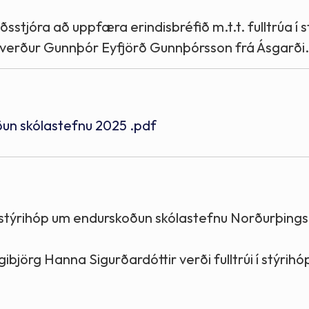
ðsstjóra að uppfæra erindisbréfið m.t.t. fulltrúa í s
i verður Gunnþór Eyfjörð Gunnþórsson frá Ásgarði.
ðun skólastefnu 2025 .pdf
sta í stýrihóp um endurskoðun skólastefnu Norðurþing
gibjörg Hanna Sigurðardóttir verði fulltrúi í stýrih