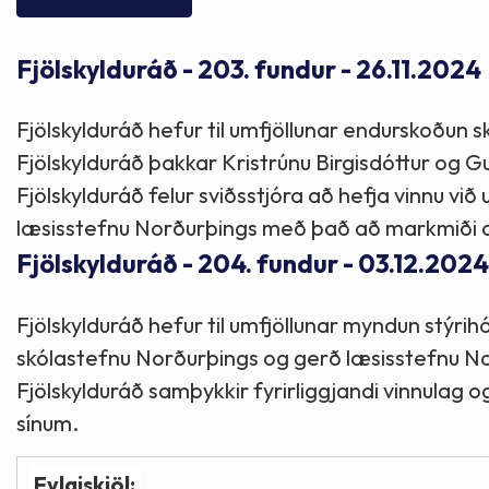
Skólaþjónusta
Skjöl og útgefið efni
Áhugaverðir staðir
Fjölskylduráð - 203. fundur - 26.11.2024
Íþróttir og tómstundir
Mannauður
Útivist og hreyfing
Fjölskylduráð hefur til umfjöllunar endurskoðun
Framkvæmdir og hafnir
Menning og listir
Fjölskylduráð þakkar Kristrúnu Birgisdóttur og G
Fjölskylduráð felur sviðsstjóra að hefja vinnu v
Skipulags- og byggingarmál
Söfn
læsisstefnu Norðurþings með það að markmiði að 
Fjölskylduráð - 204. fundur - 03.12.2024
Fjölmenningarfulltrúi
Fjölskylduráð hefur til umfjöllunar myndun stýri
skólastefnu Norðurþings og gerð læsisstefnu N
Dýraeftirlit
Fjölskylduráð samþykkir fyrirliggjandi vinnulag og
sínum.
Fylgiskjöl: