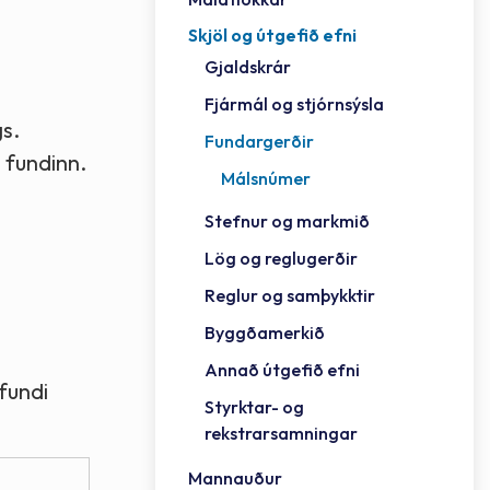
Skjöl og útgefið efni
Félag
Framh
Vinnu
Sorph
Vefm
Bygg
Fræð
Húsa
Jökul
Golfv
Vina
Hvala
Styrktar- og rekstrarsamningar
Gjaldskrár
Félag
Mennt
Íþrót
Veitu
Lausa
Fjöls
Hafn
Reykj
Fjármál og stjórnsýsla
s.
Fundargerðir
 fundinn.
Málsnúmer
Stefnur og markmið
Lög og reglugerðir
Reglur og samþykktir
Byggðamerkið
Annað útgefið efni
 fundi
Styrktar- og
rekstrarsamningar
Mannauður