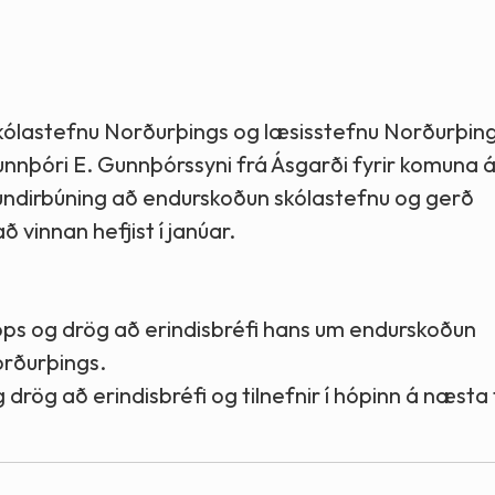
Stefnur og markmið
Lög og reglugerðir
 skólastefnu Norðurþings og læsisstefnu Norðurþing
unnþóri E. Gunnþórssyni frá Ásgarði fyrir komuna á
ið undirbúning að endurskoðun skólastefnu og gerð
vinnan hefjist í janúar.
hóps og drög að erindisbréfi hans um endurskoðun
orðurþings.
 drög að erindisbréfi og tilnefnir í hópinn á næsta