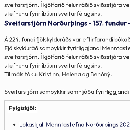
sveitarstjórn. Í kjölfarið felur ráðið sviðsstjóra 
stefnuna fyrir íbúum sveitarfélagsins.
Sveitarstjórn Norðurþings - 157. fundur 
Á 224. fundi fjölskylduráðs var eftirfarandi bókað
Fjölskylduráð samþykkir fyrirliggjandi Menntast
sveitarstjórn. Í kjölfarið felur ráðið sviðsstjóra 
stefnuna fyrir íbúum sveitarfélagsins.
Til máls tóku: Kristinn, Helena og Benóný.
Sveitarstjórn samþykkir samhljóða fyrirliggjandi
Fylgiskjöl:
Lokaskjal-Menntastefna Norðurþings 202