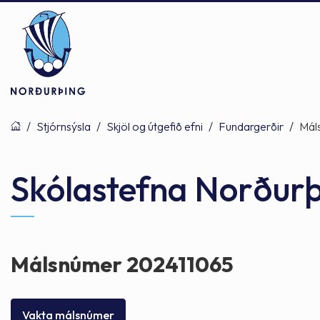
/
Stjórnsýsla
/
Skjöl og útgefið efni
/
Fundargerðir
/
Mál
Þjónusta
Stjórnsýsla
Mannlíf
Skólastefna Norður
Félagsþjónusta
Stjórnkerfi
Byggðarlögin
Málsnúmer 202411065
Menntun
Málaflokkar
Náttúran
Vakta málsnúmer