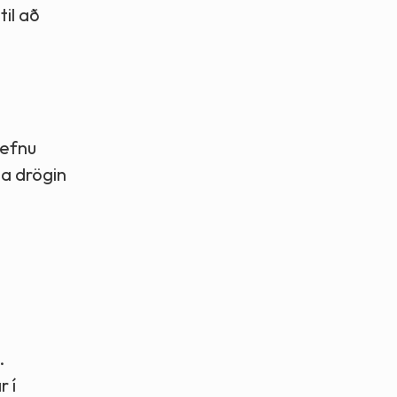
til að
tefnu
na drögin
.
 í