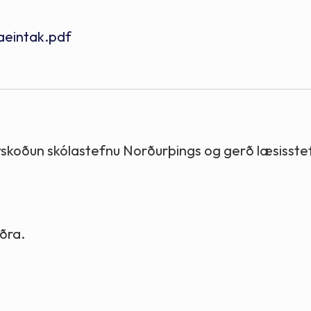
aeintak.pdf
durskoðun skólastefnu Norðurþings og gerð læsisstef
áðra.