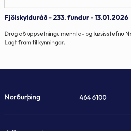
Fjölskylduráð - 233. fundur - 13.01.2026
Drög að uppsetningu mennta- og læsisstefnu Nor
Lagt fram til kynningar.
Norðurþing
464 6100