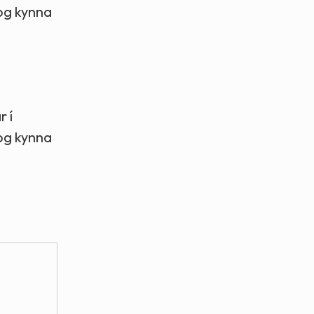
 og kynna
 í
 og kynna