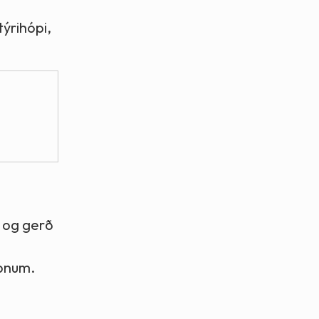
týrihópi,
s og gerð
ópnum.