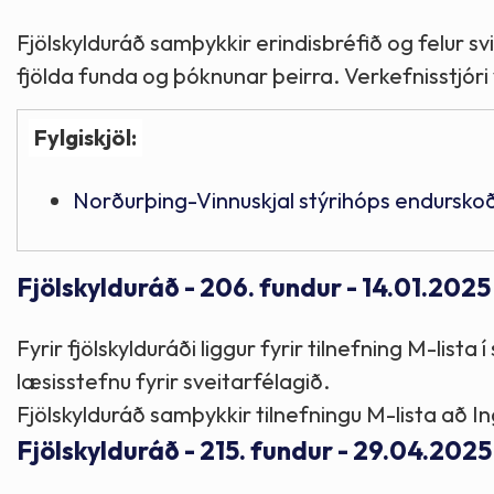
Fjölskylduráð samþykkir erindisbréfið og felur svi
fjölda funda og þóknunar þeirra. Verkefnisstjór
Fylgiskjöl:
Norðurþing-Vinnuskjal stýrihóps endursko
Fjölskylduráð - 206. fundur - 14.01.2025
Fyrir fjölskylduráði liggur fyrir tilnefning M-li
læsisstefnu fyrir sveitarfélagið.
Fjölskylduráð samþykkir tilnefningu M-lista að In
Fjölskylduráð - 215. fundur - 29.04.2025