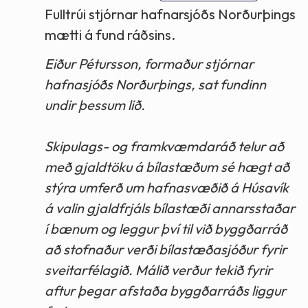
Fulltrúi stjórnar hafnarsjóðs Norðurþings
mætti á fund ráðsins.
Eiður Pétursson, formaður stjórnar
hafnasjóðs Norðurþings, sat fundinn
undir þessum lið.
Skipulags- og framkvæmdaráð telur að
með gjaldtöku á bílastæðum sé hægt að
stýra umferð um hafnasvæðið á Húsavík
á valin gjaldfrjáls bílastæði annarsstaðar
í bænum og leggur því til við byggðarráð
að stofnaður verði bílastæðasjóður fyrir
sveitarfélagið. Málið verður tekið fyrir
aftur þegar afstaða byggðarráðs liggur