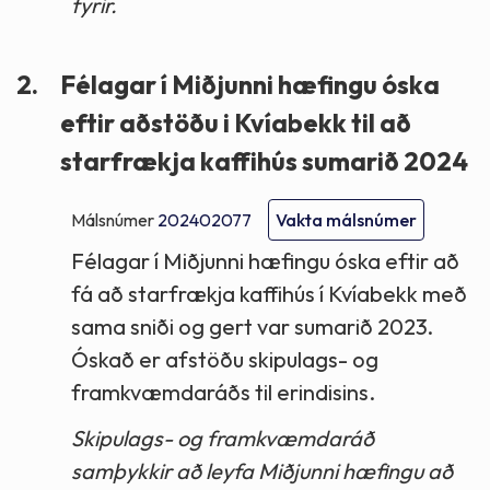
fyrir.
2.
Félagar í Miðjunni hæfingu óska
eftir aðstöðu i Kvíabekk til að
starfrækja kaffihús sumarið 2024
Málsnúmer
202402077
Vakta málsnúmer
Félagar í Miðjunni hæfingu óska eftir að
fá að starfrækja kaffihús í Kvíabekk með
sama sniði og gert var sumarið 2023.
Óskað er afstöðu skipulags- og
framkvæmdaráðs til erindisins.
Skipulags- og framkvæmdaráð
samþykkir að leyfa Miðjunni hæfingu að