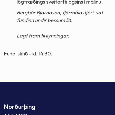
lögfræðings sveitarfélagsins í málinu.
Bergþór Bjarnason, fjármálastjóri, sat
fundinn undir þessum lið.
Lagt fram til kynningar.
Fundi slitið - kl. 14:30.
Norðurþing