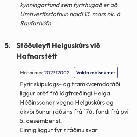
kynningarfund sem fyrirhugað er að
Umhverfisstofnun haldi 13. mars nk. á
Raufarhöfn.
5.
Stöðuleyfi Helguskúrs við
Hafnarstétt
Málsnúmer
202312002
Vakta málsnúmer
Fyrir skipulags- og framkvæmdaráði
liggur bréf frá lögfræðingi Helga
Héðinssonar vegna Helguskúrs og
ákvörðunar ráðsins frá 176. fundi frá því
5. desember sl.
Einnig liggur fyrir ráðinu svar