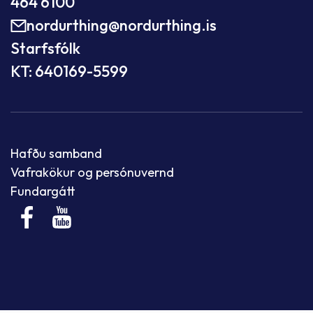
464 6100
nordurthing@nordurthing.is
Starfsfólk
KT: 640169-5599
Hafðu samband
Vafrakökur og persónuvernd
Fundargátt