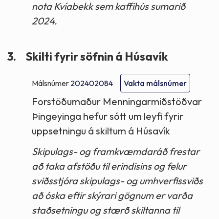
nota Kvíabekk sem kaffihús sumarið
2024.
3.
Skilti fyrir söfnin á Húsavík
Málsnúmer
202402084
Vakta málsnúmer
Forstöðumaður Menningarmiðstöðvar
Þingeyinga hefur sótt um leyfi fyrir
uppsetningu á skiltum á Húsavík
Skipulags- og framkvæmdaráð frestar
að taka afstöðu til erindisins og felur
sviðsstjóra skipulags- og umhverfissviðs
að óska eftir skýrari gögnum er varða
staðsetningu og stærð skiltanna til