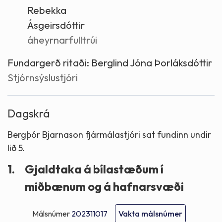
Rebekka
Ásgeirsdóttir
áheyrnarfulltrúi
Fundargerð ritaði:
Berglind Jóna Þorláksdóttir
Stjórnsýslustjóri
Dagskrá
Bergþór Bjarnason fjármálastjóri sat fundinn undir
lið 5.
1.
Gjaldtaka á bílastæðum í
miðbænum og á hafnarsvæði
Málsnúmer
202311017
Vakta málsnúmer