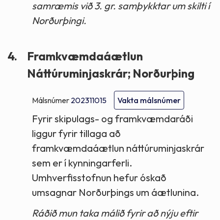
samræmis við 3. gr. samþykktar um skilti í
Norðurþingi.
4.
Framkvæmdaáætlun
Náttúruminjaskrár; Norðurþing
Málsnúmer
202311015
Vakta málsnúmer
Fyrir skipulags- og framkvæmdaráði
liggur fyrir tillaga að
framkvæmdaáætlun náttúruminjaskrár
sem er í kynningarferli.
Umhverfisstofnun hefur óskað
umsagnar Norðurþings um áætlunina.
Ráðið mun taka málið fyrir að nýju eftir