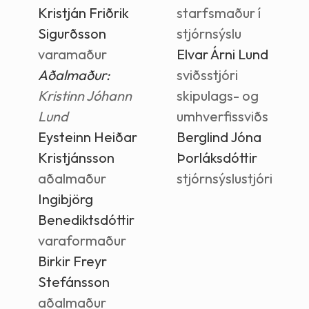
Kristján Friðrik
starfsmaður í
Sigurðsson
stjórnsýslu
varamaður
Elvar Árni Lund
Aðalmaður:
sviðsstjóri
Kristinn Jóhann
skipulags- og
Lund
umhverfissviðs
Eysteinn Heiðar
Berglind Jóna
Kristjánsson
Þorláksdóttir
aðalmaður
stjórnsýslustjóri
Ingibjörg
Benediktsdóttir
varaformaður
Birkir Freyr
Stefánsson
aðalmaður