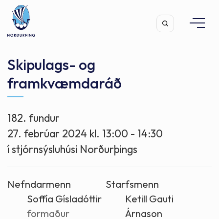
Skipulags- og
framkvæmdaráð
Leita
182. fundur
27. febrúar 2024 kl. 13:00 - 14:30
í stjórnsýsluhúsi Norðurþings
Nefndarmenn
Starfsmenn
Soffía Gísladóttir
Ketill Gauti
formaður
Árnason