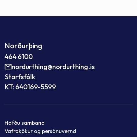
Norðurþing
464 6100
nordurthing@nordurthing.is
Starfsfólk
KT: 640169-5599
Hafðu samband
Vafrakökur og persónuvernd