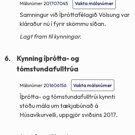
Málsnúmer
201707045
Vakta málsnúmer
Samningur við Íþróttafélagið Völsung var
kláraður nú í fyrir skömmu síðan.
Lagt fram til kynningar.
6.
Kynning íþrótta- og
tómstundafulltrúa
Málsnúmer
201606156
Vakta málsnúmer
Íþrótta- og tómstundafulltrúi kynnti
stöðu mála um tækjabúnað á
Húsavíkurvelli, uppgjör sviðsins 2017.