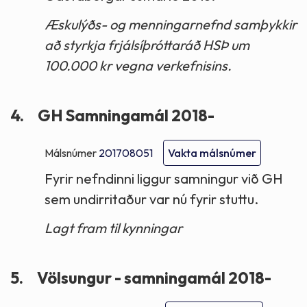
Æskulýðs- og menningarnefnd samþykkir
að styrkja frjálsíþróttaráð HSÞ um
100.000 kr vegna verkefnisins.
4.
GH Samningamál 2018-
Málsnúmer
201708051
Vakta málsnúmer
Fyrir nefndinni liggur samningur við GH
sem undirritaður var nú fyrir stuttu.
Lagt fram til kynningar
5.
Völsungur - samningamál 2018-