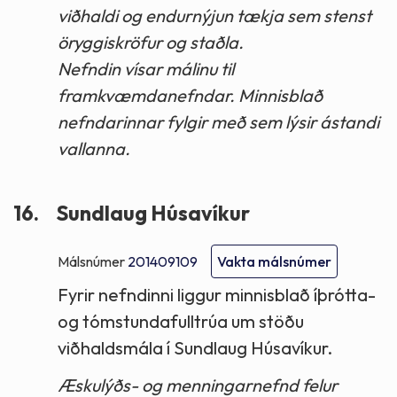
viðhaldi og endurnýjun tækja sem stenst
öryggiskröfur og staðla.
Nefndin vísar málinu til
framkvæmdanefndar. Minnisblað
nefndarinnar fylgir með sem lýsir ástandi
vallanna.
16.
Sundlaug Húsavíkur
Málsnúmer
201409109
Vakta málsnúmer
Fyrir nefndinni liggur minnisblað íþrótta-
og tómstundafulltrúa um stöðu
viðhaldsmála í Sundlaug Húsavíkur.
Æskulýðs- og menningarnefnd felur