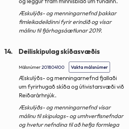
og leggur fram minnisblað um fundinn.
Æskulýðs- og menningarnefnd þakkar
fimleikadeildinni fyrir erindið og vísar
málinu til fjárhagsáætlunar 2019.
14.
Deiliskipulag skíðasvæðis
Málsnúmer
201804100
Vakta málsnúmer
Æskulýðs- og menningarnefnd fjallaði
um fyrirhugað skíða og útivistarsvæði við
Reiðarárhnjúk.
Æskulýðs- og menningarnefnd vísar
málinu til skipulags- og umhverfisnefndar
og hvetur nefndina til að hefja formlega