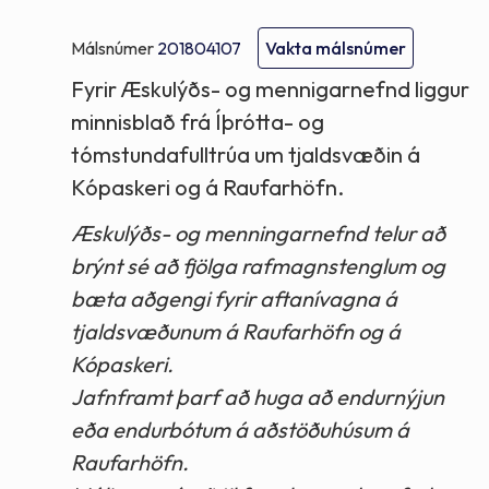
Málsnúmer
201804107
Vakta málsnúmer
Fyrir Æskulýðs- og mennigarnefnd liggur
minnisblað frá Íþrótta- og
tómstundafulltrúa um tjaldsvæðin á
Kópaskeri og á Raufarhöfn.
Æskulýðs- og menningarnefnd telur að
brýnt sé að fjölga rafmagnstenglum og
bæta aðgengi fyrir aftanívagna á
tjaldsvæðunum á Raufarhöfn og á
Kópaskeri.
Jafnframt þarf að huga að endurnýjun
eða endurbótum á aðstöðuhúsum á
Raufarhöfn.