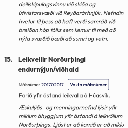
deiliskipulagsvinnu við skíða og
útivistarsvæði við Reyðarárhnjúk. Nefndin
hvetur til þess að haft verði samráð við
breiðan hóp fólks sem kemur til með að
nýta svæðið bæði að sumri og vetri.
15.
Leikvellir Norðurþingi
endurnýjun/viðhald
Málsnúmer
201702017
Vakta málsnúmer
Farið yfir ástand leikvalla á Húasvík.
Æskulýðs- og menningarnefnd lýsir yfir
miklum áhyggjum yfir ástandi á leikvöllum
Norðurþings. Ljóst er að komið er að miklu