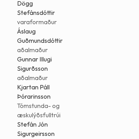
Dögg
Stefánsdóttir
varaformaður
Áslaug
Guðmundsdóttir
aðalmaður
Gunnar Illugi
Sigurðsson
aðalmaður
Kjartan Páll
Þórarinsson
Tómstunda- og
æskulýðsfulltrúi
Stefán Jón
Sigurgeirsson