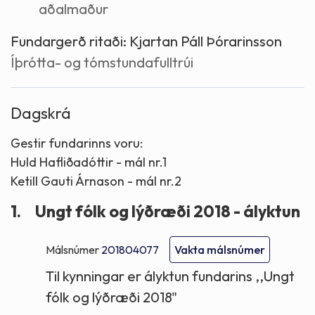
aðalmaður
Fundargerð ritaði:
Kjartan Páll Þórarinsson
Íþrótta- og tómstundafulltrúi
Dagskrá
Gestir fundarinns voru:
Huld Hafliðadóttir - mál nr.1
Ketill Gauti Árnason - mál nr.2
1.
Ungt fólk og lýðræði 2018 - ályktun
Málsnúmer
201804077
Vakta málsnúmer
Til kynningar er ályktun fundarins ,,Ungt
fólk og lýðræði 2018"