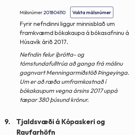
Málsnúmer
201804110
Vakta málsnúmer
Fyrir nefndinni liggur minnisblað um
framkvæmd bókakaupa á bókasafninu á
Húsavík árið 2017.
Nefndin felur íþrótta- og
tómstundafulltrúa að ganga frá málinu
gagnvart Menningarmiðstöð Þingeyinga.
Um er að ræða umframkostnað í
bókakaupum vegna ársins 2017 uppá
tæpar 380 þúsund krónur.
9.
Tjaldsvæði á Kópaskeri og
Raufarhöfn