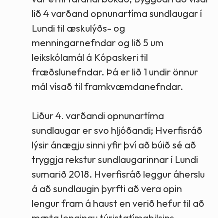
lið 4 varðand opnunartíma sundlaugar í
Lundi til æskulýðs- og
menningarnefndar og lið 5 um
leikskólamál á Kópaskeri til
fræðslunefndar. Þá er lið 1 undir önnur
mál vísað til framkvæmdanefndar.
Liður 4. varðandi opnunartíma
sundlaugar er svo hljóðandi; Hverfisráð
lýsir ánægju sinni yfir því að búið sé að
tryggja rekstur sundlaugarinnar í Lundi
sumarið 2018. Hverfisráð leggur áherslu
á að sundlaugin þyrfti að vera opin
lengur fram á haust en verið hefur til að
mæta lengingu túristatímabilsins.