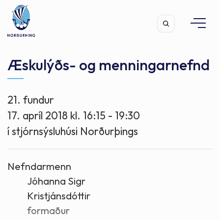
Æskulýðs- og menningarnefnd
21. fundur
Leita
17. apríl 2018 kl. 16:15 - 19:30
í stjórnsýsluhúsi Norðurþings
Nefndarmenn
Jóhanna Sigr
Kristjánsdóttir
formaður