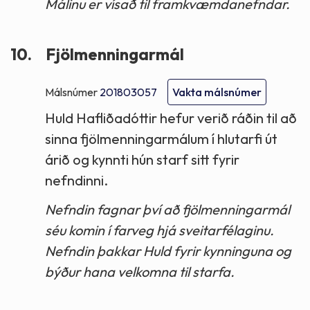
Málinu er vísað til framkvæmdanefndar.
10.
Fjölmenningarmál
Málsnúmer
201803057
Vakta málsnúmer
Huld Hafliðadóttir hefur verið ráðin til að
sinna fjölmenningarmálum í hlutarfi út
árið og kynnti hún starf sitt fyrir
nefndinni.
Nefndin fagnar því að fjölmenningarmál
séu komin í farveg hjá sveitarfélaginu.
Nefndin þakkar Huld fyrir kynninguna og
býður hana velkomna til starfa.