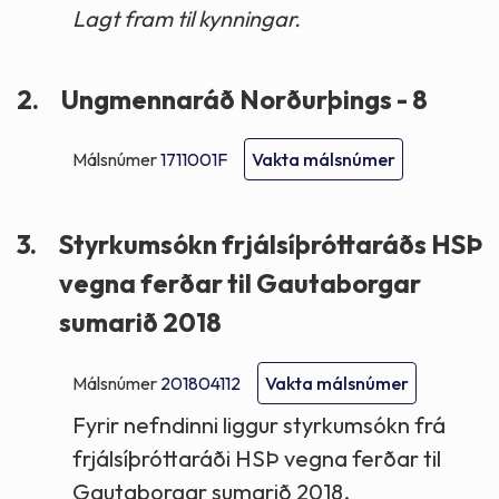
Lagt fram til kynningar.
2.
Ungmennaráð Norðurþings - 8
Málsnúmer
1711001F
Vakta málsnúmer
3.
Styrkumsókn frjálsíþróttaráðs HSÞ
vegna ferðar til Gautaborgar
sumarið 2018
Málsnúmer
201804112
Vakta málsnúmer
Fyrir nefndinni liggur styrkumsókn frá
frjálsíþróttaráði HSÞ vegna ferðar til
Gautaborgar sumarið 2018.