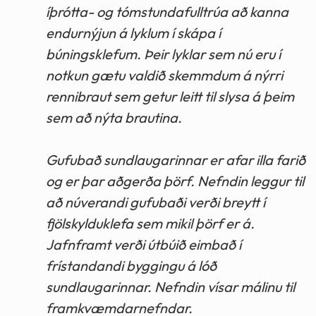
íþrótta- og tómstundafulltrúa að kanna
endurnýjun á lyklum í skápa í
búningsklefum. Þeir lyklar sem nú eru í
notkun gætu valdið skemmdum á nýrri
rennibraut sem getur leitt til slysa á þeim
sem að nýta brautina.
Gufubað sundlaugarinnar er afar illa farið
og er þar aðgerða þörf. Nefndin leggur til
að núverandi gufubaði verði breytt í
fjölskylduklefa sem mikil þörf er á.
Jafnframt verði útbúið eimbað í
frístandandi byggingu á lóð
sundlaugarinnar. Nefndin vísar málinu til
framkvæmdarnefndar.