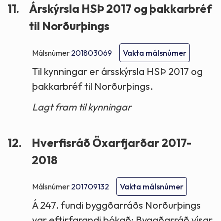
11.
Árskýrsla HSÞ 2017 og þakkarbréf
til Norðurþings
Málsnúmer
201803069
Vakta málsnúmer
Til kynningar er ársskýrsla HSÞ 2017 og
þakkarbréf til Norðurþings.
Lagt fram til kynningar
12.
Hverfisráð Öxarfjarðar 2017-
2018
Málsnúmer
201709132
Vakta málsnúmer
Á 247. fundi byggðarráðs Norðurþings
var eftirfarandi bókað; Byggðarráð vísar