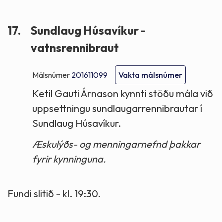
17.
Sundlaug Húsavíkur -
vatnsrennibraut
Málsnúmer
201611099
Vakta málsnúmer
Ketil Gauti Árnason kynnti stöðu mála við
uppsettningu sundlaugarrennibrautar í
Sundlaug Húsavíkur.
Æskulýðs- og menningarnefnd þakkar
fyrir kynninguna.
Fundi slitið - kl. 19:30.