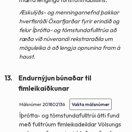
Æskulýðs- og menningarnefnd þakkar
hverfisráði Öxarfjarðar fyrir erindið og
felur Íþrótta- og tómstundafulltrúa að
ræða við núverandi rekstraraðila um
möguleika á að lengja opnunina fram á
haust.
13.
Endurnýjun búnaðar til
fimleikaiðkunar
Málsnúmer
201802136
Vakta málsnúmer
Íþrótta- og tómstundafulltrúi átti fund
með fulltrúum fimleikadeildar Völsungs