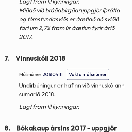
Lagt fram til kynningar.
Miðað við bráðabirgðaruppgjör íþrótta
og tómstundasviðs er áætlað að sviðið
fari um 2,7% fram úr áætlun fyrir árið
2017.
7.
Vinnuskóli 2018
Málsnúmer
201804111
Vakta málsnúmer
Undirbúningur er hafinn við vinnuskólann
sumarið 2018.
Lagt fram til kynningar.
8.
Bókakaup ársins 2017 - uppgjör