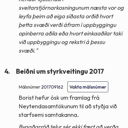
sveitarstjórnarkosningunum næsta vor og
leyfa þeim að eiga síðasta orðið hvort
þetta svæði verði áfram í uppbyggingu
opinberra aðila eða hvort einkaaðilar taki
við uppbyggingu og rekstri á þessu
svæði."
4.
Beiðni um styrkveitingu 2017
Málsnúmer
201709162
Vakta málsnúmer
Borist hefur ósk um framlag frá
Neytendasamtökunum til að styðja við
starfsemi samtakanna.
Byggðarráð telur sér ekki fært að verða