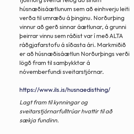
húsnæðisáætlunum sem að einhverju leiti
verða til umræðu á þinginu. Norðurþing
vinnur að gerð sinnar áætlunar, á grunni
þeirrar vinnu sem ráðist var í með ALTA
ráðgjafarstofu á síðasta ári. Markmiðið
er að húsnæðisáætlun Norðurþings verði
lögð fram til samþykktar á
nóvemberfundi sveitarstjórnar.
https://www.ils.is/husnaedisthing/
Lagt fram til kynningar og
sveitarstjórnarfulltrúar hvattir til að
sækja fundinn.