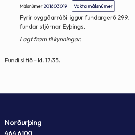
Málsnúmer
201603019
Vakta málsnúmer
Fyrir byggðarráði liggur fundargerð 299.
fundar stjórnar Eyþings.
Lagt fram til kynningar.
Fundi slitið - kl. 17:35.
Norðurþing
464 6100