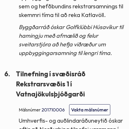
sem og hefðbundins rekstrarsamnings til
skemmri tíma til að reka Katlavöll.
Byggðarráð óskar Golfklúbbi Húsavíkur til
hamingju með afmælið og felur
sveitarstjóra að hefja viðræður um
uppbyggingarsamning til lengri tíma.
6.
Tilnefning í svæðisráð
Rekstrarsvæðis 1 í
Vatnajökulsþjóðgarði
Málsnúmer
201710006
Vakta málsnúmer
Umhverfis- og auðlindaráðuneytið óskar