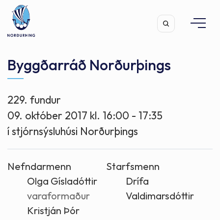
Byggðarráð Norðurþings
229. fundur
Leita
09. október 2017 kl. 16:00 - 17:35
í stjórnsýsluhúsi Norðurþings
Nefndarmenn
Starfsmenn
Olga Gísladóttir
Drífa
varaformaður
Valdimarsdóttir
Kristján Þór