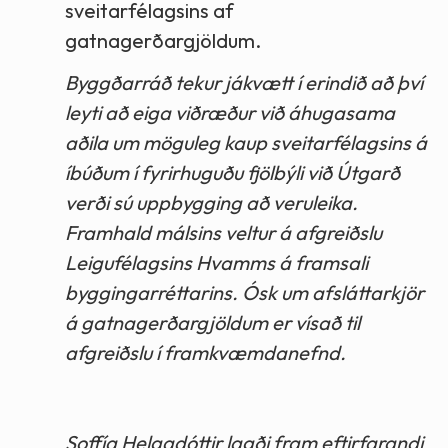
sveitarfélagsins af
gatnagerðargjöldum.
Byggðarráð tekur jákvætt í erindið að því
leyti að eiga viðræður við áhugasama
aðila um möguleg kaup sveitarfélagsins á
íbúðum í fyrirhuguðu fjölbýli við Útgarð
verði sú uppbygging að veruleika.
Framhald málsins veltur á afgreiðslu
Leigufélagsins Hvamms á framsali
byggingarréttarins. Ósk um afsláttarkjör
á gatnagerðargjöldum er vísað til
afgreiðslu í framkvæmdanefnd.
Soffía Helgadóttir lagði fram eftirfarandi