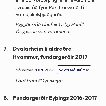
eftir að Norðurþing tilnefni varamann í
svæðisráð fyrir Rekstrarsvæði 1 í
Vatnajökulsþjóðgarði.
Byggðarráð tilnefnir Örlyg Hnefil
Örlygsson sem varamann.
7.
Dvalarheimili aldraðra -
Hvammur, fundargerðir 2017
Málsnúmer
201702089
Vakta málsnúmer
Lagt fram til kynningar.
8.
Fundargerðir Eyþings 2016-2017