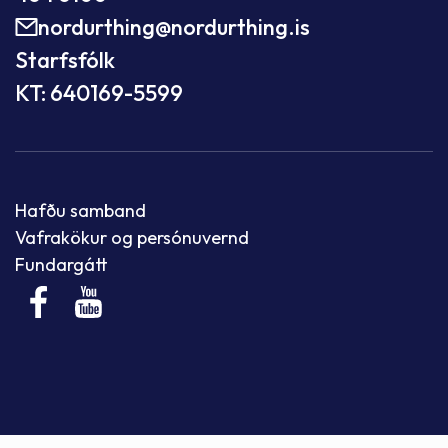
nordurthing@nordurthing.is
Starfsfólk
KT: 640169-5599
Hafðu samband
Vafrakökur og persónuvernd
Fundargátt