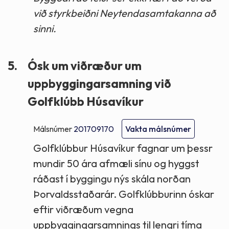
við styrkbeiðni Neytendasamtakanna að
sinni.
5.
Ósk um viðræður um
uppbyggingarsamning við
Golfklúbb Húsavíkur
Málsnúmer
201709170
Vakta málsnúmer
Golfklúbbur Húsavíkur fagnar um þessr
mundir 50 ára afmæli sínu og hyggst
ráðast í byggingu nýs skála norðan
Þorvaldsstaðarár. Golfklúbburinn óskar
eftir viðræðum vegna
uppbyggingarsamnings til lengri tíma