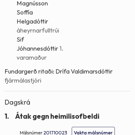
Magnússon
Soffía
Helgadóttir
áheyrnarfulltrúi
Sif
Jóhannesdóttir
1.
varamaður
Fundargerð ritaði:
Drífa Valdimarsdóttir
fjármálastjóri
Dagskrá
1.
Átak gegn heimilisofbeldi
Málsnúmer
201710023
Vakta málsnúmer