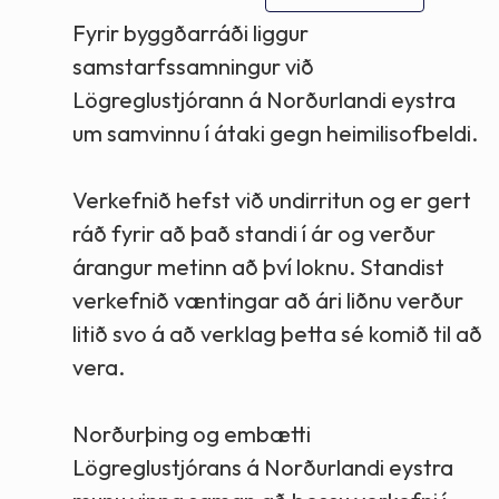
Fyrir byggðarráði liggur
samstarfssamningur við
Lögreglustjórann á Norðurlandi eystra
um samvinnu í átaki gegn heimilisofbeldi.
Verkefnið hefst við undirritun og er gert
ráð fyrir að það standi í ár og verður
árangur metinn að því loknu. Standist
verkefnið væntingar að ári liðnu verður
litið svo á að verklag þetta sé komið til að
vera.
Norðurþing og embætti
Lögreglustjórans á Norðurlandi eystra