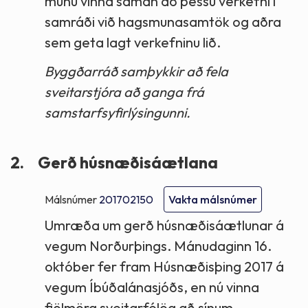
munu vinna saman að þessu verkefni í
samráði við hagsmunasamtök og aðra
sem geta lagt verkefninu lið.
Byggðarráð samþykkir að fela
sveitarstjóra að ganga frá
samstarfsyfirlýsingunni.
2.
Gerð húsnæðisáætlana
Málsnúmer
201702150
Vakta málsnúmer
Umræða um gerð húsnæðisáætlunar á
vegum Norðurþings. Mánudaginn 16.
október fer fram Húsnæðisþing 2017 á
vegum Íbúðalánasjóðs, en nú vinna
fjölmörg sveitarfélög að sínum