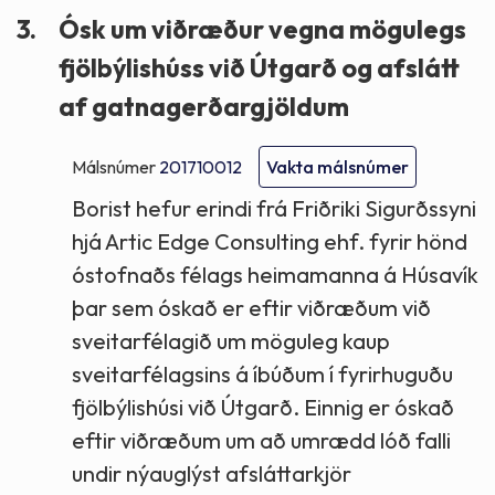
3.
Ósk um viðræður vegna mögulegs
fjölbýlishúss við Útgarð og afslátt
af gatnagerðargjöldum
Málsnúmer
201710012
Vakta málsnúmer
Borist hefur erindi frá Friðriki Sigurðssyni
hjá Artic Edge Consulting ehf. fyrir hönd
óstofnaðs félags heimamanna á Húsavík
þar sem óskað er eftir viðræðum við
sveitarfélagið um möguleg kaup
sveitarfélagsins á íbúðum í fyrirhuguðu
fjölbýlishúsi við Útgarð. Einnig er óskað
eftir viðræðum um að umrædd lóð falli
undir nýauglýst afsláttarkjör