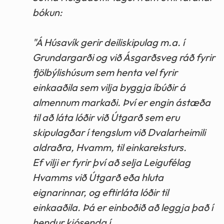
bókun:
"Á Húsavík gerir deiliskipulag m.a. í
Grundargarði og við Ásgarðsveg ráð fyrir
fjölbýlishúsum sem henta vel fyrir
einkaaðila sem vilja byggja íbúðir á
almennum markaði. Því er engin ástæða
til að láta lóðir við Útgarð sem eru
skipulagðar í tengslum við Dvalarheimili
aldraðra, Hvamm, til einkareksturs.
Ef vilji er fyrir því að selja Leigufélag
Hvamms við Útgarð eða hluta
eignarinnar, og eftirláta lóðir til
einkaaðila. Þá er einboðið að leggja það í
hendur kjósenda í