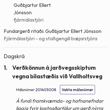
Guðbjartur Ellert
Jónsson
fjármálastjóri
Fundargerð ritaði:
Guðbjartur Ellert Jónsson
Fjármálastjóri - og staðgengill bæjarstjóra
Dagskrá
1.
Verðkönnun á jarðvegsskiptum
vegna bílastæðis við Vallholtsveg
Málsnúmer
201405008
Vakta málsnúmer
Á fundi framkvæmda- og hafnanefndar
liggja fyrir kostnaðartölur um gerð nýrra