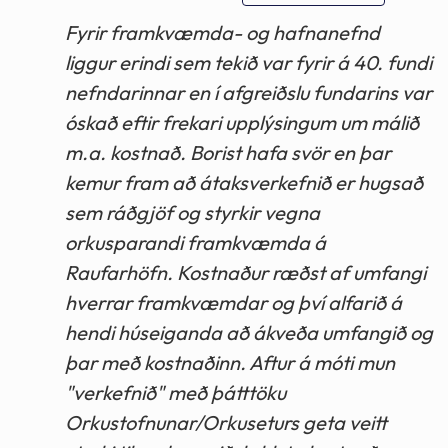
Fyrir framkvæmda- og hafnanefnd
liggur erindi sem tekið var fyrir á 40. fundi
nefndarinnar en í afgreiðslu fundarins var
óskað eftir frekari upplýsingum um málið
m.a. kostnað. Borist hafa svör en þar
kemur fram að átaksverkefnið er hugsað
sem ráðgjöf og styrkir vegna
orkusparandi framkvæmda á
Raufarhöfn. Kostnaður ræðst af umfangi
hverrar framkvæmdar og því alfarið á
hendi húseiganda að ákveða umfangið og
þar með kostnaðinn. Aftur á móti mun
"verkefnið" með þátttöku
Orkustofnunar/Orkuseturs geta veitt