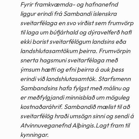
Fyrir framkvæmda- og hafnanefnd
liggur erindi frá Sambandi íslenskra
sveitarfélaga en svo virðist sem frumvörp
til laga um búfjárhald og dýravelferð hafi
ekki borist sveitarfélögum landsins eða
landshlutasamtökum þeirra. Frumvörpin
snerta hagsmuni sveitarfélaga með
ýmsum hætti og efni þeirra á auk þess
erindi við landshlutasamtök. Starfsmenn
Sambandsins hafa fylgst með málinu og
er meðfylgjandi minnisblað um möguleg
kostnaðaráhrif. Sambandið mælist til að
sveitarfélög hraði umsögn sinni og sendi á
Atvinnuveganefnd Alþingis.Lagt fram til
kynningar.