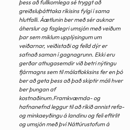
þess að fullkomlega sé tryggt að
greiðsluþátttaka ríkisins fylgi í sama
hlutfalli. Áætlunin ber með sér auknar
áherslur og faglegri umsjón með veiðum
þar sem miklum upplýsingum um
veiðarnar, veiðistaði og felld dýr er
safnað saman í gagnagrunn. Ekki eru
gerðar athugasemdir við betri nýtingu
fjármagns sem til málaflokksins fer en þó
ber að geta þess að það skiptir máli hver
ber þungan af
kostnaðinum.Framkvæmda- og
hafnanefnd leggur til að ríkið annist refa-
og minkaeyðingu á landinu og feli eftirlit
og umsjón með því Náttúrustofum á