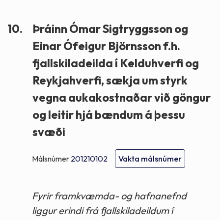
10.
Þráinn Ómar Sigtryggsson og
Einar Ófeigur Björnsson f.h.
fjallskiladeilda í Kelduhverfi og
Reykjahverfi, sækja um styrk
vegna aukakostnaðar við göngur
og leitir hjá bændum á þessu
svæði
Málsnúmer
201210102
Vakta málsnúmer
Fyrir framkvæmda- og hafnanefnd
liggur erindi frá fjallskiladeildum í