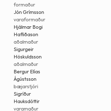
formaður
Jón Grímsson
varaformaður
Hjálmar Bogi
Hafliðason
aðalmaður
Sigurgeir
Höskuldsson
aðalmaður
Bergur Elías
Ágústsson
bæjarstjóri
Sigríður
Hauksdóttir
varamaður