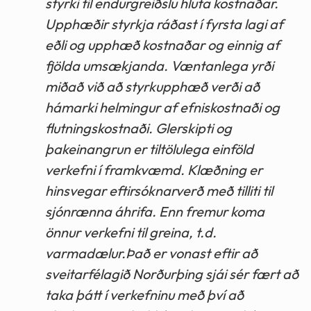
styrki til endurgreiðslu hluta kostnaðar.
Upphæðir styrkja ráðast í fyrsta lagi af
eðli og upphæð kostnaðar og einnig af
fjölda umsækjanda. Væntanlega yrði
miðað við að styrkupphæð verði að
hámarki helmingur af efniskostnaði og
flutningskostnaði. Glerskipti og
þakeinangrun er tiltölulega einföld
verkefni í framkvæmd. Klæðning er
hinsvegar eftirsóknarverð með tilliti til
sjónrænna áhrifa. Enn fremur koma
önnur verkefni til greina, t.d.
varmadælur.Það er vonast eftir að
sveitarfélagið Norðurþing sjái sér fært að
taka þátt í verkefninu með því að