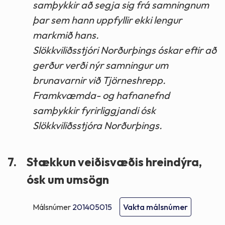
samþykkir að segja sig frá samningnum
þar sem hann uppfyllir ekki lengur
markmið hans.
Slökkviliðsstjóri Norðurþings óskar eftir að
gerður verði nýr samningur um
brunavarnir við Tjörneshrepp.
Framkvæmda- og hafnanefnd
samþykkir fyrirliggjandi ósk
Slökkviliðsstjóra Norðurþings.
7.
Stækkun veiðisvæðis hreindýra,
ósk um umsögn
Málsnúmer
201405015
Vakta málsnúmer