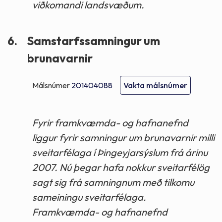
viðkomandi landsvæðum.
6.
Samstarfssamningur um
brunavarnir
Málsnúmer
201404088
Vakta málsnúmer
Fyrir framkvæmda- og hafnanefnd
liggur fyrir samningur um brunavarnir milli
sveitarfélaga í Þingeyjarsýslum frá árinu
2007. Nú þegar hafa nokkur sveitarfélög
sagt sig frá samningnum með tilkomu
sameiningu sveitarfélaga.
Framkvæmda- og hafnanefnd