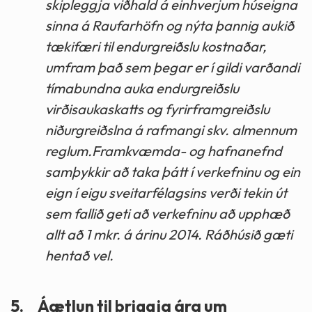
skipleggja viðhald á einhverjum húseigna
sinna á Raufarhöfn og nýta þannig aukið
tækifæri til endurgreiðslu kostnaðar,
umfram það sem þegar er í gildi varðandi
tímabundna auka endurgreiðslu
virðisaukaskatts og fyrirframgreiðslu
niðurgreiðslna á rafmangi skv. almennum
reglum.Framkvæmda- og hafnanefnd
samþykkir að taka þátt í verkefninu og ein
eign í eigu sveitarfélagsins verði tekin út
sem fallið geti að verkefninu að upphæð
allt að 1 mkr. á árinu 2014. Ráðhúsið gæti
hentað vel.
5.
Áætlun til þriggja ára um