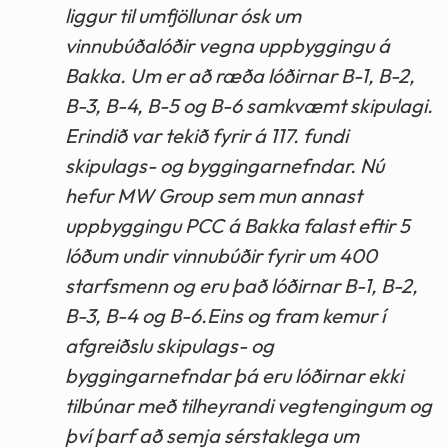
liggur til umfjöllunar ósk um
vinnubúðalóðir vegna uppbyggingu á
Bakka. Um er að ræða lóðirnar B-1, B-2,
B-3, B-4, B-5 og B-6 samkvæmt skipulagi.
Erindið var tekið fyrir á 117. fundi
skipulags- og byggingarnefndar. Nú
hefur MW Group sem mun annast
uppbyggingu PCC á Bakka falast eftir 5
lóðum undir vinnubúðir fyrir um 400
starfsmenn og eru það lóðirnar B-1, B-2,
B-3, B-4 og B-6.Eins og fram kemur í
afgreiðslu skipulags- og
byggingarnefndar þá eru lóðirnar ekki
tilbúnar með tilheyrandi vegtengingum og
því þarf að semja sérstaklega um