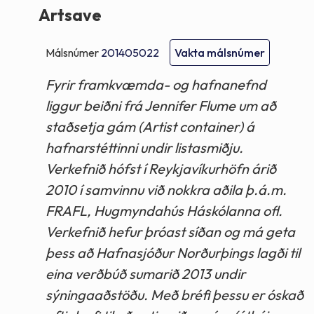
Artsave
Málsnúmer
201405022
Vakta málsnúmer
Fyrir framkvæmda- og hafnanefnd
liggur beiðni frá Jennifer Flume um að
staðsetja gám (Artist container) á
hafnarstéttinni undir listasmiðju.
Verkefnið hófst í Reykjavíkurhöfn árið
2010 í samvinnu við nokkra aðila þ.á.m.
FRAFL, Hugmyndahús Háskólanna ofl.
Verkefnið hefur þróast síðan og má geta
þess að Hafnasjóður Norðurþings lagði til
eina verðbúð sumarið 2013 undir
sýningaaðstöðu. Með bréfi þessu er óskað