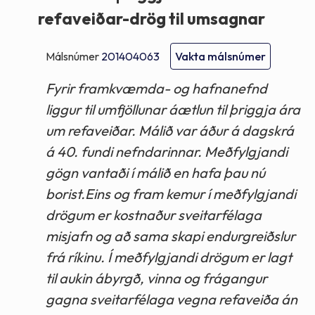
refaveiðar-drög til umsagnar
Málsnúmer
201404063
Vakta málsnúmer
Fyrir framkvæmda- og hafnanefnd
liggur til umfjöllunar áætlun til þriggja ára
um refaveiðar. Málið var áður á dagskrá
á 40. fundi nefndarinnar. Meðfylgjandi
gögn vantaði í málið en hafa þau nú
borist.Eins og fram kemur í meðfylgjandi
drögum er kostnaður sveitarfélaga
misjafn og að sama skapi endurgreiðslur
frá ríkinu. Í meðfylgjandi drögum er lagt
til aukin ábyrgð, vinna og frágangur
gagna sveitarfélaga vegna refaveiða án