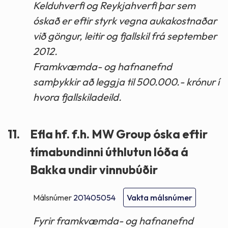
Kelduhverfi og Reykjahverfi þar sem
óskað er eftir styrk vegna aukakostnaðar
við göngur, leitir og fjallskil frá september
2012.
Framkvæmda- og hafnanefnd
samþykkir að leggja til 500.000.- krónur í
hvora fjallskiladeild.
11.
Efla hf. f.h. MW Group óska eftir
tímabundinni úthlutun lóða á
Bakka undir vinnubúðir
Málsnúmer
201405054
Vakta málsnúmer
Fyrir framkvæmda- og hafnanefnd