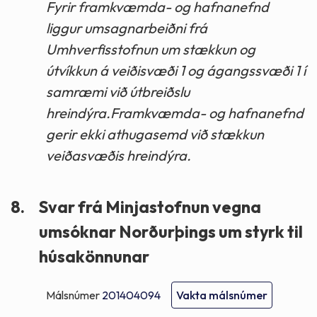
Fyrir framkvæmda- og hafnanefnd
liggur umsagnarbeiðni frá
Umhverfisstofnun um stækkun og
útvíkkun á veiðisvæði 1 og ágangssvæði 1 í
samræmi við útbreiðslu
hreindýra.Framkvæmda- og hafnanefnd
gerir ekki athugasemd við stækkun
veiðasvæðis hreindýra.
8.
Svar frá Minjastofnun vegna
umsóknar Norðurþings um styrk til
húsakönnunar
Málsnúmer
201404094
Vakta málsnúmer