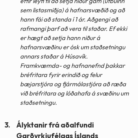
eftir leyfi til að setja niður gám (útbúinn
sem listasmiðja) á hafnarsvæðið og að
hann fái að standa í 1 ár. Aðgengi að
rafmangi þarf að vera til staðar. Ef ekki
er hægt að setja hann niður á
hafnarsvæðinu er ósk um staðsetningu
annars staðar á Húsavík.
Framkvæmda- og hafnanefnd þakkar
bréfritara fyrir erindið og felur
bæjarstjóra og fjármálastjóra að ræða
við bréfritara og lóðahafa á svæðinu um
staðsetningu.
3.
Ályktanir frá aðalfundi
Garðyrkjufélags Íslands