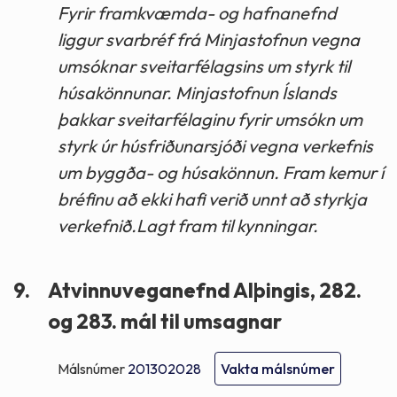
Fyrir framkvæmda- og hafnanefnd
liggur svarbréf frá Minjastofnun vegna
umsóknar sveitarfélagsins um styrk til
húsakönnunar. Minjastofnun Íslands
þakkar sveitarfélaginu fyrir umsókn um
styrk úr húsfriðunarsjóði vegna verkefnis
um byggða- og húsakönnun. Fram kemur í
bréfinu að ekki hafi verið unnt að styrkja
verkefnið.Lagt fram til kynningar.
9.
Atvinnuveganefnd Alþingis, 282.
og 283. mál til umsagnar
Málsnúmer
201302028
Vakta málsnúmer