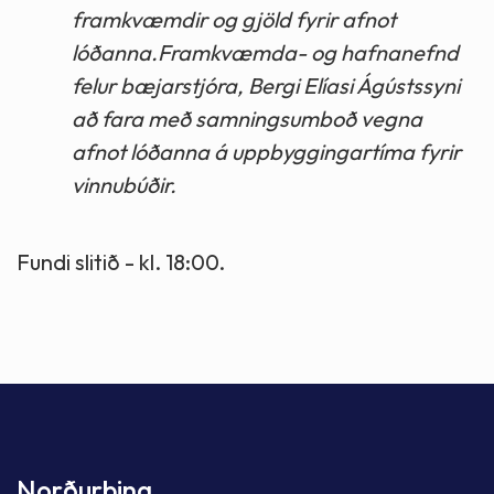
framkvæmdir og gjöld fyrir afnot
lóðanna.Framkvæmda- og hafnanefnd
felur bæjarstjóra, Bergi Elíasi Ágústssyni
að fara með samningsumboð vegna
afnot lóðanna á uppbyggingartíma fyrir
vinnubúðir.
Fundi slitið - kl. 18:00.
Norðurþing