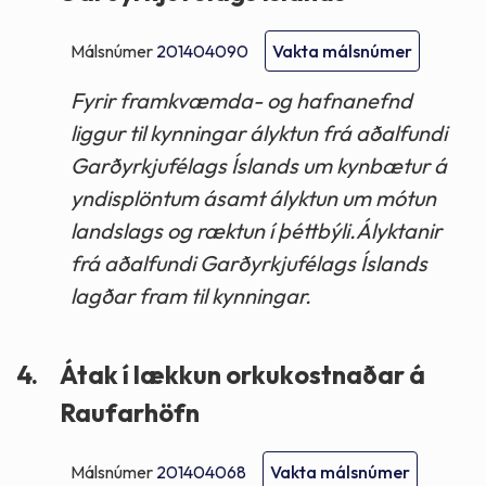
Málsnúmer
201404090
Vakta málsnúmer
Fyrir framkvæmda- og hafnanefnd
liggur til kynningar ályktun frá aðalfundi
Garðyrkjufélags Íslands um kynbætur á
yndisplöntum ásamt ályktun um mótun
landslags og ræktun í þéttbýli.Ályktanir
frá aðalfundi Garðyrkjufélags Íslands
lagðar fram til kynningar.
4.
Átak í lækkun orkukostnaðar á
Raufarhöfn
Málsnúmer
201404068
Vakta málsnúmer