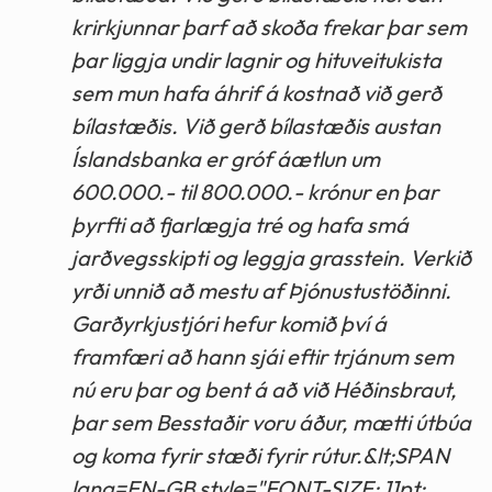
krirkjunnar þarf að skoða frekar þar sem
þar liggja undir lagnir og hituveitukista
sem mun hafa áhrif á kostnað við gerð
bílastæðis. Við gerð bílastæðis austan
Íslandsbanka er gróf áætlun um
600.000.- til 800.000.- krónur en þar
þyrfti að fjarlægja tré og hafa smá
jarðvegsskipti og leggja grasstein. Verkið
yrði unnið að mestu af Þjónustustöðinni.
Garðyrkjustjóri hefur komið því á
framfæri að hann sjái eftir trjánum sem
nú eru þar og bent á að við Héðinsbraut,
þar sem Besstaðir voru áður, mætti útbúa
og koma fyrir stæði fyrir rútur.&lt;SPAN
lang=EN-GB style="FONT-SIZE: 11pt;