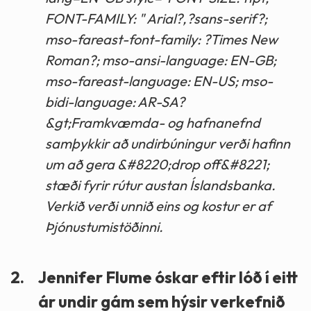
FONT-FAMILY: " Arial?,?sans-serif?;
mso-fareast-font-family: ?Times New
Roman?; mso-ansi-language: EN-GB;
mso-fareast-language: EN-US; mso-
bidi-language: AR-SA?
&gt;Framkvæmda- og hafnanefnd
samþykkir að undirbúningur verði hafinn
um að gera &#8220;drop off&#8221;
stæði fyrir rútur austan Íslandsbanka.
Verkið verði unnið eins og kostur er af
Þjónustumistöðinni.
2.
Jennifer Flume óskar eftir lóð í eitt
ár undir gám sem hýsir verkefnið