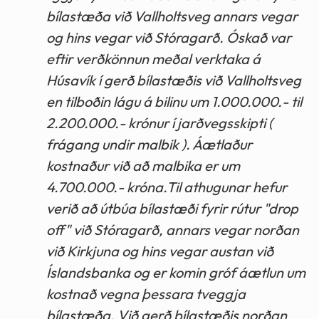
bílastæða við Vallholtsveg annars vegar
og hins vegar við Stóragarð. Óskað var
eftir verðkönnun meðal verktaka á
Húsavík í gerð bílastæðis við Vallholtsveg
en tilboðin lágu á bilinu um 1.000.000.- til
2.200.000.- krónur í jarðvegsskipti (
frágang undir malbik ). Áætlaður
kostnaður við að malbika er um
4.700.000.- króna.Til athugunar hefur
verið að útbúa bílastæði fyrir rútur "drop
off" við Stóragarð, annars vegar norðan
við Kirkjuna og hins vegar austan við
Íslandsbanka og er komin gróf áætlun um
kostnað vegna þessara tveggja
bílastæða. Við gerð bílastæðis norðan