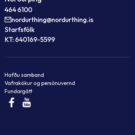
464 6100
nordurthing@nordurthing.is
Starfsfólk
KT: 640169-5599
Hafðu samband
Vafrakökur og persónuvernd
Fundargátt