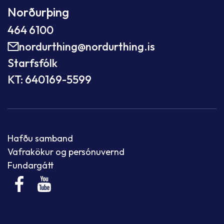
Norðurþing
464 6100
nordurthing@nordurthing.is
Starfsfólk
KT: 640169-5599
Hafðu samband
Vafrakökur og persónuvernd
Fundargátt