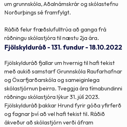
um grunnskóla, Aðalnámskrár og skólastefnu
Norðurþings sé framfylgt.
Ráðið felur fræðslufulltrúa að ganga frá
ráðningu skólastjóra til næstu 2ja ára.
Fjölskylduráð - 131. fundur - 18.10.2022
Fjölskylduráð fjallar um hvernig til hafi tekist
með aukið samstarf Grunnskóla Raufarhafnar
og Öxarfjarðarskóla og sameiginlega
skólastjórnun þeirra. Tveggja ára tímabundinni
ráðningu skólastjóra lýkur 31. júlí 2023.
Fjölskylduráð þakkar Hrund fyrir góða yfirferð
og fagnar því að vel hafi tekist til. Ráðið
ákveður að skólastjórn verði áfram