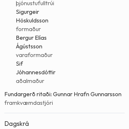
þjónustufulltrúi
Sigurgeir
Höskuldsson
formaður
Bergur Elías
Ágústsson
varaformaður
Sif
Jóhannesdóttir
aðalmaður
Fundargerð ritaði:
Gunnar Hrafn Gunnarsson
framkvæmdastjóri
Dagskrá