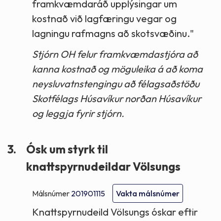
framkvæmdaráð upplýsingar um
kostnað við lagfæringu vegar og
lagningu rafmagns að skotsvæðinu."
Stjórn OH felur framkvæmdastjóra að
kanna kostnað og möguleika á að koma
neysluvatnstengingu að félagsaðstöðu
Skotfélags Húsavíkur norðan Húsavíkur
og leggja fyrir stjórn.
3.
Ósk um styrk til
knattspyrnudeildar Völsungs
Málsnúmer
201901115
Vakta málsnúmer
Knattspyrnudeild Völsungs óskar eftir