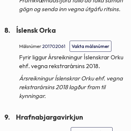
Framkvæmdastjóra falið að taka saman
gögn og senda inn vegna útgáfu ritsins.
8.
Íslensk Orka
Málsnúmer
201702061
Vakta málsnúmer
Fyrir liggur Ársreikningur Íslenskrar Orku
ehf. vegna rekstrarársins 2018.
Ársreikningur Íslenskrar Orku ehf. vegna
rekstrarársins 2018 lagður fram til
kynningar.
9.
Hrafnabjargavirkjun