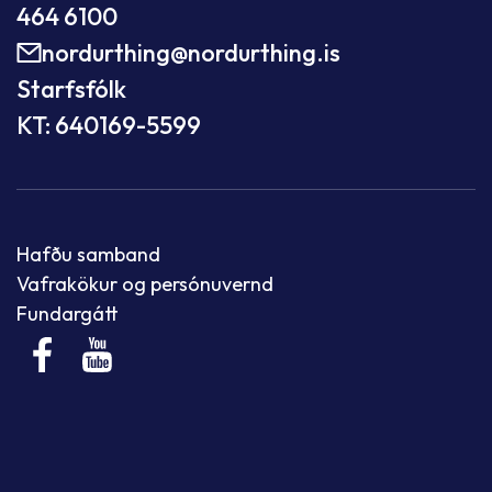
464 6100
nordurthing@nordurthing.is
Starfsfólk
KT: 640169-5599
Hafðu samband
Vafrakökur og persónuvernd
Fundargátt