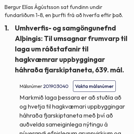
Bergur Elías Ágústsson sat fundinn undir
fundarliðum 1-8, en þurfti frá að hverfa eftir það.
1.
Umhverfis- og samgöngunefnd
Alþingis: Til umsagnar frumvarp til
laga um ráðstafanir til
hagkvæmrar uppbyggingar
háhraða fjarskiptaneta, 639. mál.
Málsnúmer
201903040
Vakta málsnúmer
Markmið laga þessara er að stuðla að
og hvetja til hagkvæmari uppbyggingar
háhraða fjarskiptaneta með því að
auðvelda sameiginlega nýtingu á
núverandi efnislegum grunnvirkjum og