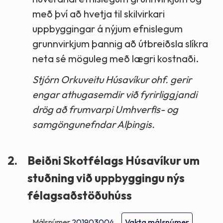
með því að hvetja til skilvirkari
uppbyggingar á nýjum efnislegum
grunnvirkjum þannig að útbreiðsla slíkra
neta sé möguleg með lægri kostnaði.
Stjórn Orkuveitu Húsavíkur ohf. gerir
engar athugasemdir við fyrirliggjandi
drög að frumvarpi Umhverfis- og
samgöngunefndar Alþingis.
2.
Beiðni Skotfélags Húsavíkur um
stuðning við uppbyggingu nýs
félagsaðstöðuhúss
Málsnúmer
201903004
Vakta málsnúmer