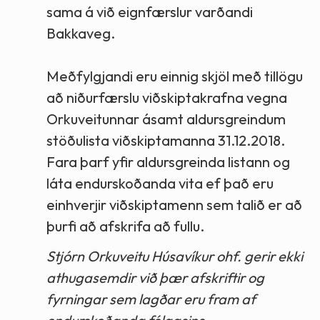
sama á við eignfærslur varðandi
Bakkaveg.
Meðfylgjandi eru einnig skjöl með tillögu
að niðurfærslu viðskiptakrafna vegna
Orkuveitunnar ásamt aldursgreindum
stöðulista viðskiptamanna 31.12.2018.
Fara þarf yfir aldursgreinda listann og
láta endurskoðanda vita ef það eru
einhverjir viðskiptamenn sem talið er að
þurfi að afskrifa að fullu.
Stjórn Orkuveitu Húsavíkur ohf. gerir ekki
athugasemdir við þær afskriftir og
fyrningar sem lagðar eru fram af