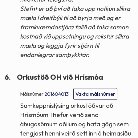
Stefnt er að því að taka upp notkun slíkra
mæla í dreifbýli til að byrja með og er
framkvæmdastjóra falið að taka saman
kostnað við uppsetningu og rekstur slíkra
mæla og leggja fyrir stjórn til
endanlegrar samþykktar.
6.
Orkustöð OH við Hrísmóa
Málsnúmer
201604013
Vakta málsnúmer
Samkeppnislýsing orkustöðvar að
Hrísmóum 1 hefur verið send
áhugasömum aðilum og hafa gögn sem
tengjast henni veirð sett inn á heimasíðu