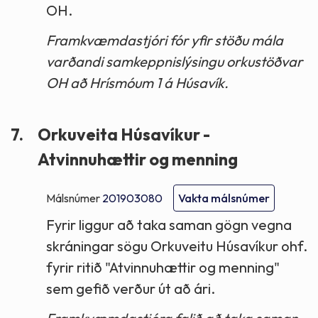
OH.
Framkvæmdastjóri fór yfir stöðu mála
varðandi samkeppnislýsingu orkustöðvar
OH að Hrísmóum 1 á Húsavík.
7.
Orkuveita Húsavíkur -
Atvinnuhættir og menning
Málsnúmer
201903080
Vakta málsnúmer
Fyrir liggur að taka saman gögn vegna
skráningar sögu Orkuveitu Húsavíkur ohf.
fyrir ritið "Atvinnuhættir og menning"
sem gefið verður út að ári.