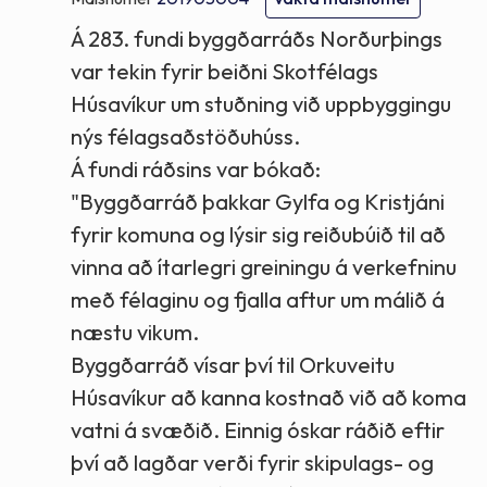
Á 283. fundi byggðarráðs Norðurþings
var tekin fyrir beiðni Skotfélags
Húsavíkur um stuðning við uppbyggingu
nýs félagsaðstöðuhúss.
Á fundi ráðsins var bókað:
"Byggðarráð þakkar Gylfa og Kristjáni
fyrir komuna og lýsir sig reiðubúið til að
vinna að ítarlegri greiningu á verkefninu
með félaginu og fjalla aftur um málið á
næstu vikum.
Byggðarráð vísar því til Orkuveitu
Húsavíkur að kanna kostnað við að koma
vatni á svæðið. Einnig óskar ráðið eftir
því að lagðar verði fyrir skipulags- og