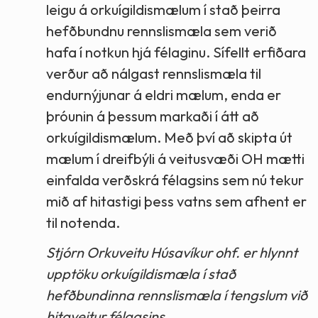
leigu á orkuígildismælum í stað þeirra
hefðbundnu rennslismæla sem verið
hafa í notkun hjá félaginu. Sífellt erfiðara
verður að nálgast rennslismæla til
endurnýjunar á eldri mælum, enda er
þróunin á þessum markaði í átt að
orkuígildismælum. Með því að skipta út
mælum í dreifbýli á veitusvæði OH mætti
einfalda verðskrá félagsins sem nú tekur
mið af hitastigi þess vatns sem afhent er
til notenda.
Stjórn Orkuveitu Húsavíkur ohf. er hlynnt
upptöku orkuígildismæla í stað
hefðbundinna rennslismæla í tengslum við
hitaveitur félagsins.