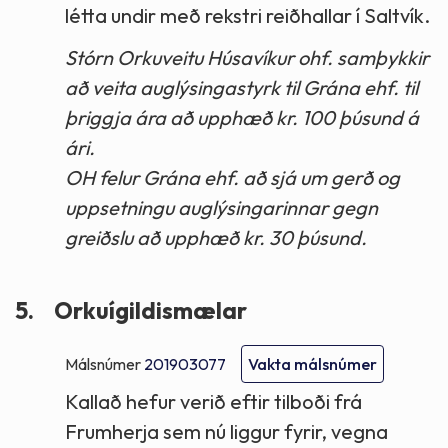
létta undir með rekstri reiðhallar í Saltvík.
Stórn Orkuveitu Húsavíkur ohf. samþykkir
að veita auglýsingastyrk til Grána ehf. til
þriggja ára að upphæð kr. 100 þúsund á
ári.
OH felur Grána ehf. að sjá um gerð og
uppsetningu auglýsingarinnar gegn
greiðslu að upphæð kr. 30 þúsund.
5.
Orkuígildismælar
Málsnúmer
201903077
Vakta málsnúmer
Kallað hefur verið eftir tilboði frá
Frumherja sem nú liggur fyrir, vegna