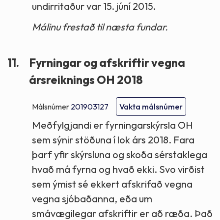
undirritaður var 15. júní 2015.
Málinu frestað til næsta fundar.
11.
Fyrningar og afskriftir vegna
ársreiknings OH 2018
Málsnúmer
201903127
Vakta málsnúmer
Meðfylgjandi er fyrningarskýrsla OH
sem sýnir stöðuna í lok árs 2018. Fara
þarf yfir skýrsluna og skoða sérstaklega
hvað má fyrna og hvað ekki. Svo virðist
sem ýmist sé ekkert afskrifað vegna
vegna sjóbaðanna, eða um
smávægilegar afskriftir er að ræða. Það