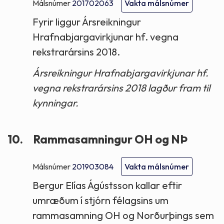
Málsnúmer
201702063
Vakta málsnúmer
Fyrir liggur Ársreikningur
Hrafnabjargavirkjunar hf. vegna
rekstrarársins 2018.
Ársreikningur Hrafnabjargavirkjunar hf.
vegna rekstrarársins 2018 lagður fram til
kynningar.
10.
Rammasamningur OH og NÞ
Málsnúmer
201903084
Vakta málsnúmer
Bergur Elías Ágústsson kallar eftir
umræðum í stjórn félagsins um
rammasamning OH og Norðurþings sem