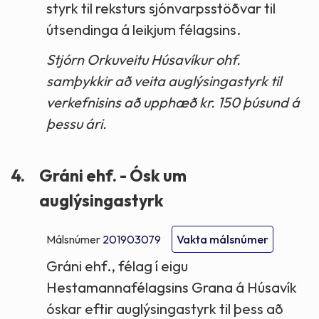
styrk til reksturs sjónvarpsstöðvar til
útsendinga á leikjum félagsins.
Stjórn Orkuveitu Húsavíkur ohf.
samþykkir að veita auglýsingastyrk til
verkefnisins að upphæð kr. 150 þúsund á
þessu ári.
4.
Gráni ehf. - Ósk um
auglýsingastyrk
Málsnúmer
201903079
Vakta málsnúmer
Gráni ehf., félag í eigu
Hestamannafélagsins Grana á Húsavík
óskar eftir auglýsingastyrk til þess að