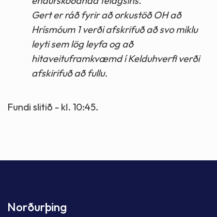
endurskoðanda félagsins.
Gert er ráð fyrir að orkustöð OH að
Hrísmóum 1 verði afskrifuð að svo miklu
leyti sem lög leyfa og að
hitaveituframkvæmd í Kelduhverfi verði
afskirifuð að fullu.
Fundi slitið - kl. 10:45.
Norðurþing