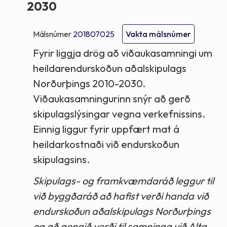
2030
Málsnúmer
201807025
Vakta málsnúmer
Fyrir liggja drög að viðaukasamningi um
heildarendurskoðun aðalskipulags
Norðurþings 2010-2030.
Viðaukasamningurinn snýr að gerð
skipulagslýsingar vegna verkefnissins.
Einnig liggur fyrir uppfært mat á
heildarkostnaði við endurskoðun
skipulagsins.
Skipulags- og framkvæmdaráð leggur til
við byggðaráð að hafist verði handa við
endurskoðun aðalskipulags Norðurþings
og að gengið verði til samninga við Alta