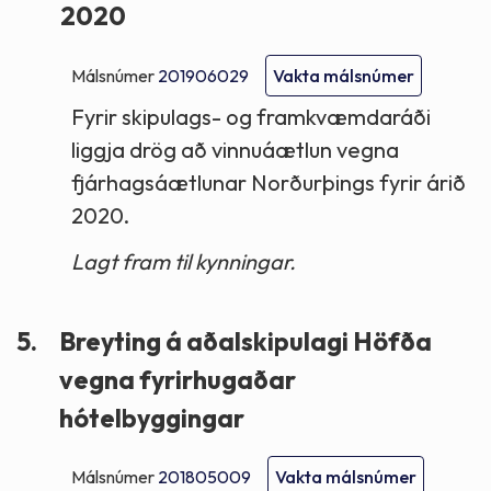
2020
Málsnúmer
201906029
Vakta málsnúmer
Fyrir skipulags- og framkvæmdaráði
liggja drög að vinnuáætlun vegna
fjárhagsáætlunar Norðurþings fyrir árið
2020.
Lagt fram til kynningar.
5.
Breyting á aðalskipulagi Höfða
vegna fyrirhugaðar
hótelbyggingar
Málsnúmer
201805009
Vakta málsnúmer