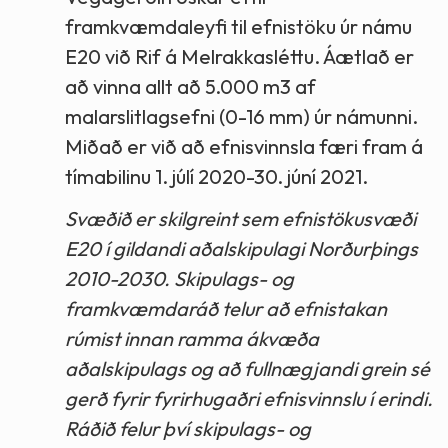
framkvæmdaleyfi til efnistöku úr námu
E20 við Rif á Melrakkasléttu. Áætlað er
að vinna allt að 5.000 m3 af
malarslitlagsefni (0-16 mm) úr námunni.
Miðað er við að efnisvinnsla færi fram á
tímabilinu 1. júlí 2020-30. júní 2021.
Svæðið er skilgreint sem efnistökusvæði
E20 í gildandi aðalskipulagi Norðurþings
2010-2030. Skipulags- og
framkvæmdaráð telur að efnistakan
rúmist innan ramma ákvæða
aðalskipulags og að fullnægjandi grein sé
gerð fyrir fyrirhugaðri efnisvinnslu í erindi.
Ráðið felur því skipulags- og