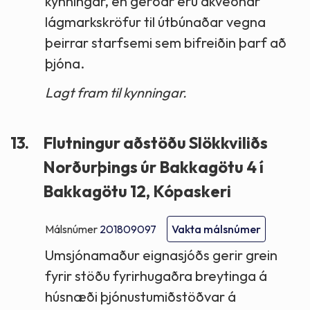
kynningar, en gerðar eru ákveðnar
lágmarkskröfur til útbúnaðar vegna
þeirrar starfsemi sem bifreiðin þarf að
þjóna.
Lagt fram til kynningar.
13.
Flutningur aðstöðu Slökkviliðs
Norðurþings úr Bakkagötu 4 í
Bakkagötu 12, Kópaskeri
Málsnúmer
201809097
Vakta málsnúmer
Umsjónamaður eignasjóðs gerir grein
fyrir stöðu fyrirhugaðra breytinga á
húsnæði þjónustumiðstöðvar á