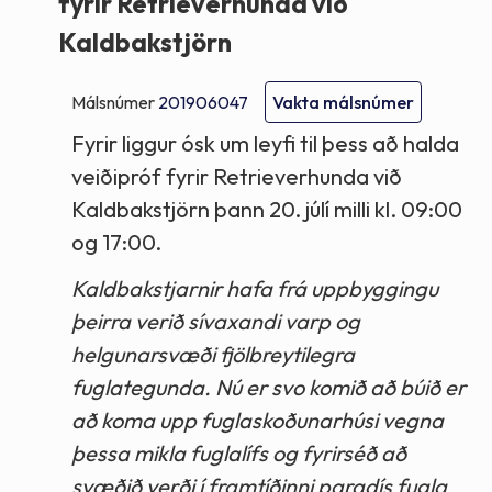
fyrir Retrieverhunda við
Kaldbakstjörn
Málsnúmer
201906047
Vakta málsnúmer
Fyrir liggur ósk um leyfi til þess að halda
veiðipróf fyrir Retrieverhunda við
Kaldbakstjörn þann 20. júlí milli kl. 09:00
og 17:00.
Kaldbakstjarnir hafa frá uppbyggingu
þeirra verið sívaxandi varp og
helgunarsvæði fjölbreytilegra
fuglategunda. Nú er svo komið að búið er
að koma upp fuglaskoðunarhúsi vegna
þessa mikla fuglalífs og fyrirséð að
svæðið verði í framtíðinni paradís fugla