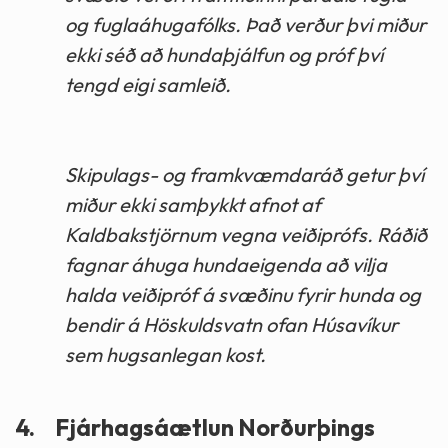
og fuglaáhugafólks. Það verður þvi miður
ekki séð að hundaþjálfun og próf því
tengd eigi samleið.
Skipulags- og framkvæmdaráð getur því
miður ekki samþykkt afnot af
Kaldbakstjörnum vegna veiðiprófs. Ráðið
fagnar áhuga hundaeigenda að vilja
halda veiðipróf á svæðinu fyrir hunda og
bendir á Höskuldsvatn ofan Húsavíkur
sem hugsanlegan kost.
4.
Fjárhagsáætlun Norðurþings