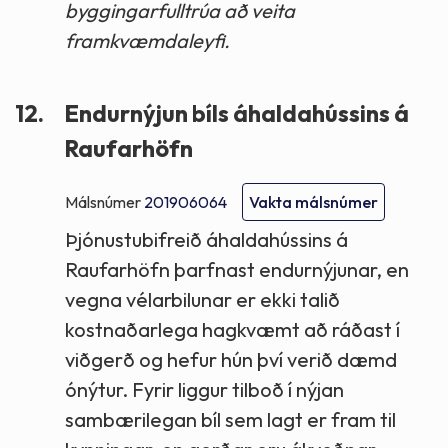
byggingarfulltrúa að veita
framkvæmdaleyfi.
12.
Endurnýjun bíls áhaldahússins á
Raufarhöfn
Málsnúmer
201906064
Vakta málsnúmer
Þjónustubifreið áhaldahússins á
Raufarhöfn þarfnast endurnýjunar, en
vegna vélarbilunar er ekki talið
kostnaðarlega hagkvæmt að ráðast í
viðgerð og hefur hún því verið dæmd
ónýtur. Fyrir liggur tilboð í nýjan
sambærilegan bíl sem lagt er fram til