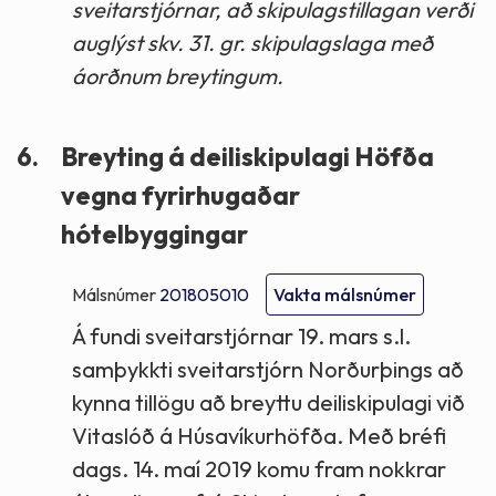
sveitarstjórnar, að skipulagstillagan verði
auglýst skv. 31. gr. skipulagslaga með
áorðnum breytingum.
6.
Breyting á deiliskipulagi Höfða
vegna fyrirhugaðar
hótelbyggingar
Málsnúmer
201805010
Vakta málsnúmer
Á fundi sveitarstjórnar 19. mars s.l.
samþykkti sveitarstjórn Norðurþings að
kynna tillögu að breyttu deiliskipulagi við
Vitaslóð á Húsavíkurhöfða. Með bréfi
dags. 14. maí 2019 komu fram nokkrar