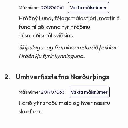
Málsnúmer
201906061
Vakta málsnúmer
Hróðný Lund, félagsmálastjóri, mætir á
fund til að kynna fyrir ráðinu
húsnæðismál sviðsins.
Skipulags- og framkvæmdaráð þakkar
Hróðnýju fyrir kynninguna.
2.
Umhverfisstefna Norðurþings
Málsnúmer
201707063
Vakta málsnúmer
Farið yfir stöðu mála og hver næstu
skref eru.