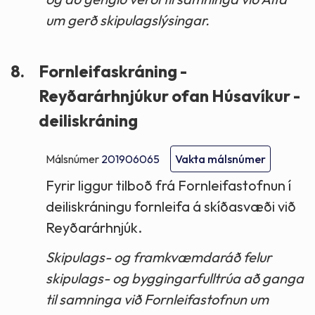
um gerð skipulagslýsingar.
8.
Fornleifaskráning -
Reyðarárhnjúkur ofan Húsavíkur -
deiliskráning
Málsnúmer
201906065
Vakta málsnúmer
Fyrir liggur tilboð frá Fornleifastofnun í
deiliskráningu fornleifa á skíðasvæði við
Reyðarárhnjúk.
Skipulags- og framkvæmdaráð felur
skipulags- og byggingarfulltrúa að ganga
til samninga við Fornleifastofnun um