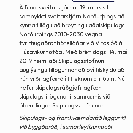
Á fundi sveitarstjórnar 19. mars s.l.
samþykkti sveitarstjórn Norðurþings að
kynna tillögu að breytingu aðalskipulags
Norðurþings 2010-2030 vegna
fyrirhugaðrar hótellóðar við Vitaslóð á
Húsavíkurhöfða. Með bréfi dags. 14. maí
2019 heimilaði Skipulagsstofnun
auglýsingu tillögunnar að því tilskyldu að
hún yrði lagfærð í tilteknum atriðum. Nú
hefur skipulagsráðgjafi lagfært
skipulagstillöguna til samræmis við
ábendingar Skipulagsstofnunar.
Skipulags- og framkvæmdaráð leggur til
við byggðaráð, í sumarleyfisumboði