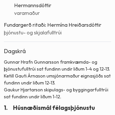
Hermannsdóttir
varamaður
Fundargerð ritaði:
Hermína Hreiðarsdóttir
þjónustu- og skjalafulltrúi
Dagskrá
Gunnar Hrafn Gunnarsson framkvæmda- og
þjónustufulltrúi sat fundinn undir liðum 1-4 og 12-13.
Ketill Gauti Árnason umsjónarmaður eignasjóðs sat
fundinn undir liðum 12-13.
Gaukur Hjartarson skipulags- og byggingarfulltrúi
sat fundinn undir liðum 1-12.
1.
Húsnæðismál félagsþjónustu