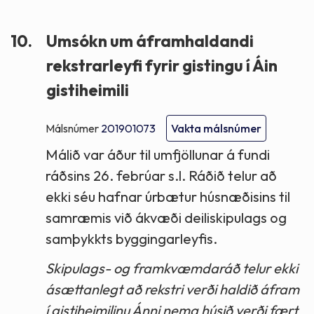
10.
Umsókn um áframhaldandi
rekstrarleyfi fyrir gistingu í Áin
gistiheimili
Málsnúmer
201901073
Vakta málsnúmer
Málið var áður til umfjöllunar á fundi
ráðsins 26. febrúar s.l. Ráðið telur að
ekki séu hafnar úrbætur húsnæðisins til
samræmis við ákvæði deiliskipulags og
samþykkts byggingarleyfis.
Skipulags- og framkvæmdaráð telur ekki
ásættanlegt að rekstri verði haldið áfram
í gistiheimilinu Ánni nema húsið verði fært