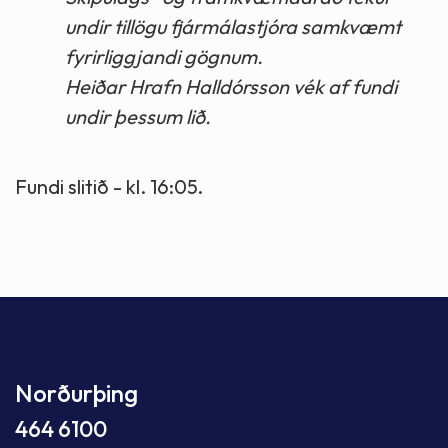
undir tillögu fjármálastjóra samkvæmt
fyrirliggjandi gögnum.
Heiðar Hrafn Halldórsson vék af fundi
undir þessum lið.
Fundi slitið - kl. 16:05.
Norðurþing
464 6100