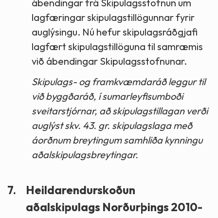
ábendingar frá Skipulagsstofnun um
lagfæringar skipulagstillögunnar fyrir
auglýsingu. Nú hefur skipulagsráðgjafi
lagfært skipulagstillöguna til samræmis
við ábendingar Skipulagsstofnunar.
Skipulags- og framkvæmdaráð leggur til
við byggðaráð, í sumarleyfisumboði
sveitarstjórnar, að skipulagstillagan verði
auglýst skv. 43. gr. skipulagslaga með
áorðnum breytingum samhliða kynningu
aðalskipulagsbreytingar.
7.
Heildarendurskoðun
aðalskipulags Norðurþings 2010-