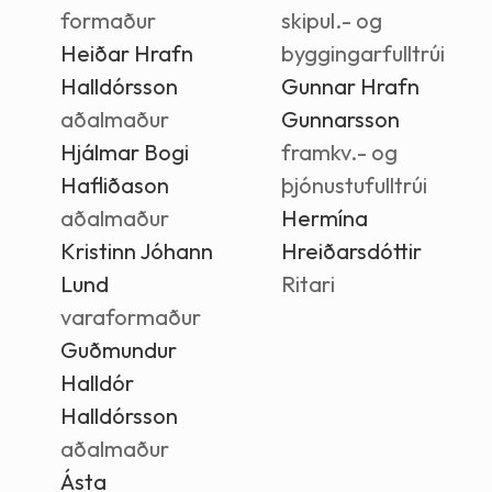
formaður
skipul.- og
Heiðar Hrafn
byggingarfulltrúi
Halldórsson
Gunnar Hrafn
aðalmaður
Gunnarsson
Hjálmar Bogi
framkv.- og
Hafliðason
þjónustufulltrúi
aðalmaður
Hermína
Kristinn Jóhann
Hreiðarsdóttir
Lund
Ritari
varaformaður
Guðmundur
Halldór
Halldórsson
aðalmaður
Ásta