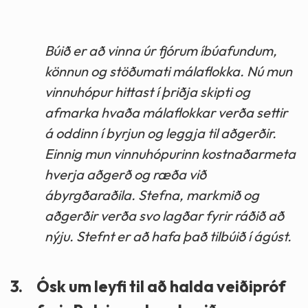
Búið er að vinna úr fjórum íbúafundum,
könnun og stöðumati málaflokka. Nú mun
vinnuhópur hittast í þriðja skipti og
afmarka hvaða málaflokkar verða settir
á oddinn í byrjun og leggja til aðgerðir.
Einnig mun vinnuhópurinn kostnaðarmeta
hverja aðgerð og ræða við
ábyrgðaraðila. Stefna, markmið og
aðgerðir verða svo lagðar fyrir ráðið að
nýju. Stefnt er að hafa það tilbúið í ágúst.
3.
Ósk um leyfi til að halda veiðipróf