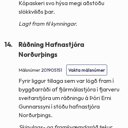
Kópaskeri svo hýsa megi aðstöðu
slökkviliðs þar.
Lagt fram til kynningar.
14.
Ráðning Hafnastjóra
Norðurþings
Málsnúmer
201905151
Vakta málsnúmer
Fyrir liggur tillaga sem var lögð fram í
byggðarráði af fjármálastjóra í fjarveru
sveitarstjóra um ráðningu á Þóri Erni
Gunnarssyni í stöðu hafnastjóra
Norðurþings.
Skipulags- og framkvæmdaráð tekur