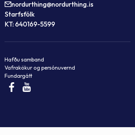
nordurthing@nordurthing.is
Starfsfólk
KT: 640169-5599
Hafðu samband
Vafrakökur og persónuvernd
Fundargátt