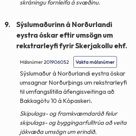
skráningu fornleifa á svæðinu.
9.
Sýslumaðurinn á Norðurlandi
eystra óskar eftir umsögn um
rekstrarleyfi fyrir Skerjakollu ehf.
Málsnúmer
201906052
Vakta málsnúmer
Sýslumaður á Norðurlandi eystra óskar
umsagnar Norðurþings um rekstrarleyfi
til umfangslítilla áfengisveitinga að
Bakkagötu 10 á Kópaskeri.
Skipulags- og framkvæmdaráð felur
skipulags- og byggingarfulltrúa að veita
jákvæða umsögn um erindið.