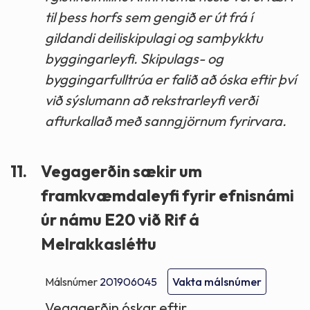
til þess horfs sem gengið er út frá í
gildandi deiliskipulagi og samþykktu
byggingarleyfi. Skipulags- og
byggingarfulltrúa er falið að óska eftir því
við sýslumann að rekstrarleyfi verði
afturkallað með sanngjörnum fyrirvara.
11.
Vegagerðin sækir um
framkvæmdaleyfi fyrir efnisnámi
úr námu E20 við Rif á
Melrakkasléttu
Málsnúmer
201906045
Vakta málsnúmer
Vegagerðin óskar eftir