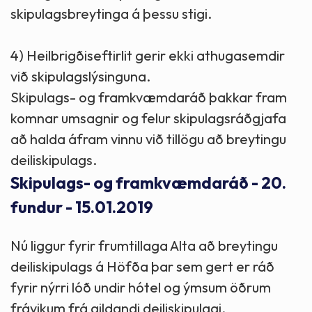
skipulagsbreytinga á þessu stigi.
4) Heilbrigðiseftirlit gerir ekki athugasemdir
við skipulagslýsinguna.
Skipulags- og framkvæmdaráð þakkar fram
komnar umsagnir og felur skipulagsráðgjafa
að halda áfram vinnu við tillögu að breytingu
deiliskipulags.
Skipulags- og framkvæmdaráð - 20.
fundur - 15.01.2019
Nú liggur fyrir frumtillaga Alta að breytingu
deiliskipulags á Höfða þar sem gert er ráð
fyrir nýrri lóð undir hótel og ýmsum öðrum
frávikum frá gildandi deiliskipulagi.