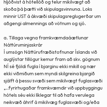
hljóðvist á hótellóð og telur mikilvægt að
skoða þá þætti við skipulagsvinnuna. Loks
minnir UST á ákvæði skipulagsreglugerðar um
aðgengi almennings að vötnum og sjó.
a. Tillaga vegna framkvæmdaáætlunar
Náttúruminjaskrár
Í umsögn Náttúrufræðistofnunar Íslands við
auglýstar tillögur kemur fram að skv. gögnum
NÍ sé fjöldi fugla í bjarginu ekki mikill og nær
ekki viðmiðum sem myndi skilgreina bjargið
sjálft á þessu svæði sem mikilvægt fuglasvæði
„..fyrirhugaðar framkvæmdir við uppbyggingu
hótels séu ekki líklegar til að hafa verulega
neikvæð áhrif á mikilvæg fuglasvæði og/eða