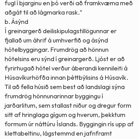
fugl í bjarginu en þó verði að framkvæma með
aðgát til að lágmarka rask."
b. Ásýnd
Í greinargerð deiliskipulagstillögunnar er
fjallað um áhrif á umhverfið og ásýnd
hótelbyggingar. Frumdrög að hönnun
hótelsins eru sýnd í greinargerð. Ljóst er að
fyrirhugað hótel verður áberandi kennileiti á
Húsavíkurhöfða innan þéttbýlisins á Húsavík.
Til að fella húsið sem best að landslagi sýna
frumdrög hönnunarinnar byggingu í
jarðarlitum, sem stallast niður og dregur form
sitt af hringlaga gígum og hverum, þekktum
formum úr náttúru Íslands. Byggingin rís upp af
klettabeltinu, lágstemmd en jafnframt