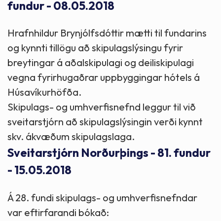
fundur - 08.05.2018
Hrafnhildur Brynjólfsdóttir mætti til fundarins
og kynnti tillögu að skipulagslýsingu fyrir
breytingar á aðalskipulagi og deiliskipulagi
vegna fyrirhugaðrar uppbyggingar hótels á
Húsavíkurhöfða.
Skipulags- og umhverfisnefnd leggur til við
sveitarstjórn að skipulagslýsingin verði kynnt
skv. ákvæðum skipulagslaga.
Sveitarstjórn Norðurþings - 81. fundur
- 15.05.2018
Á 28. fundi skipulags- og umhverfisnefndar
var eftirfarandi bókað: