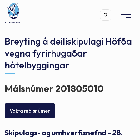
Breyting á deiliskipulagi Höfða
vegna fyrirhugaðar
hótelbyggingar
Leita
Málsnúmer 201805010
Vakta málsnúmer
Skipulags- og umhverfisnefnd - 28.