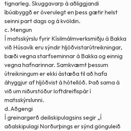
tignarleg. Skuggavarp á aðliggjandi
íbúabyggð er óverulegt en þess gætir helst
seinni part dags og á kvöldin.
c. Mengun
Í matsskýrslu fyrir Kísilmálmverksmiðju á Bakka
við Húsavík eru sýndir hljóðvistarútreikningar,
bæði vegna starfseminnar á Bakka og einnig
vegna hafnarinnar. Samkvæmt þessum
útreikningum er ekki ástæða til að hafa
áhyggjur af hljóðvist á hótellóð. Það sama á
við um niðurstöður loftdreifispár í
matsskýrslunni.
d. Aðgengi
Í greinargerð deiliskipulagsins segir „Í
aðalskipulagi Norðurþings er sýnd gönguleið