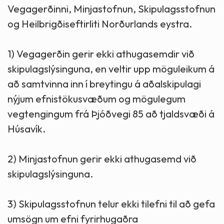
Vegagerðinni, Minjastofnun, Skipulagsstofnun
og Heilbrigðiseftirliti Norðurlands eystra.
1) Vegagerðin gerir ekki athugasemdir við
skipulagslýsinguna, en veltir upp möguleikum á
að samtvinna inn í breytingu á aðalskipulagi
nýjum efnistökusvæðum og mögulegum
vegtengingum frá Þjóðvegi 85 að tjaldsvæði á
Húsavík.
2) Minjastofnun gerir ekki athugasemd við
skipulagslýsinguna.
3) Skipulagsstofnun telur ekki tilefni til að gefa
umsögn um efni fyrirhugaðra