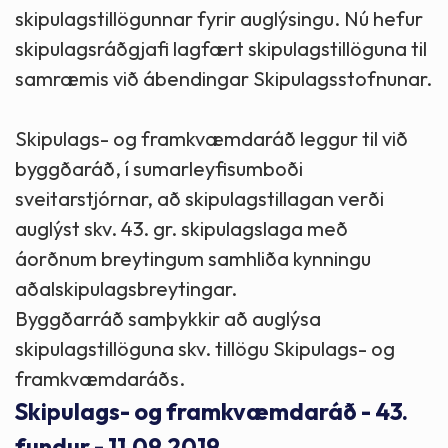
skipulagstillögunnar fyrir auglýsingu. Nú hefur
skipulagsráðgjafi lagfært skipulagstillöguna til
samræmis við ábendingar Skipulagsstofnunar.
Skipulags- og framkvæmdaráð leggur til við
byggðaráð, í sumarleyfisumboði
sveitarstjórnar, að skipulagstillagan verði
auglýst skv. 43. gr. skipulagslaga með
áorðnum breytingum samhliða kynningu
aðalskipulagsbreytingar.
Byggðarráð samþykkir að auglýsa
skipulagstillöguna skv. tillögu Skipulags- og
framkvæmdaráðs.
Skipulags- og framkvæmdaráð - 43.
fundur - 11.09.2019