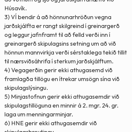
Húsavík.
3) VÍ bendir á að hönnunarhröðun vegna
jarðskjálfta er rangt skilgreind í greinargerð
og leggur jafnframt til að felld verði inn í
greinargerð skipulagsins setning um að við
hönnun mannvirkja verði sérstaklega tekið tillit
til nærsviðsáhrifa í sterkum jarðskjálftum.
4) Vegagerðin gerir ekki athugasemd við
framlagða tillögu en ítrekar umsögn sína við
skipulagslýsingu.
5) Minjastofnun gerir ekki athugasemdir við
skipulagstillöguna en minnir á 2. mgr. 24. gr.
laga um menningarminjar.
6) HNE gerir ekki athugasemdir við
skipulagsbreytingu.