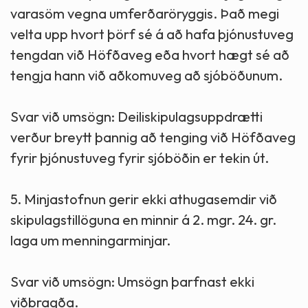
varasöm vegna umferðaröryggis. Það megi
velta upp hvort þörf sé á að hafa þjónustuveg
tengdan við Höfðaveg eða hvort hægt sé að
tengja hann við aðkomuveg að sjóböðunum.
Svar við umsögn: Deiliskipulagsuppdrætti
verður breytt þannig að tenging við Höfðaveg
fyrir þjónustuveg fyrir sjóböðin er tekin út.
5. Minjastofnun gerir ekki athugasemdir við
skipulagstillöguna en minnir á 2. mgr. 24. gr.
laga um menningarminjar.
Svar við umsögn: Umsögn þarfnast ekki
viðbragða.