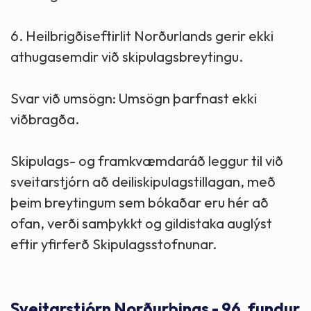
6. Heilbrigðiseftirlit Norðurlands gerir ekki
athugasemdir við skipulagsbreytingu.
Svar við umsögn: Umsögn þarfnast ekki
viðbragða.
Skipulags- og framkvæmdaráð leggur til við
sveitarstjórn að deiliskipulagstillagan, með
þeim breytingum sem bókaðar eru hér að
ofan, verði samþykkt og gildistaka auglýst
eftir yfirferð Skipulagsstofnunar.
Sveitarstjórn Norðurþings - 96. fundur