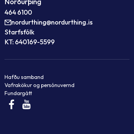
Norðurþing
464 6100
nordurthing@nordurthing.is
Starfsfólk
KT: 640169-5599
Hafðu samband
Vafrakökur og persónuvernd
Fundargátt