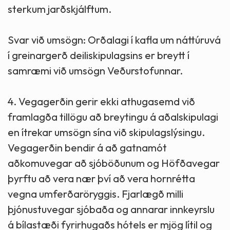
sterkum jarðskjálftum.
Svar við umsögn: Orðalagi í kafla um náttúruvá
í greinargerð deiliskipulagsins er breytt í
samræmi við umsögn Veðurstofunnar.
4. Vegagerðin gerir ekki athugasemd við
framlagða tillögu að breytingu á aðalskipulagi
en ítrekar umsögn sína við skipulagslýsingu.
Vegagerðin bendir á að gatnamót
aðkomuvegar að sjóböðunum og Höfðavegar
þyrftu að vera nær því að vera hornrétta
vegna umferðaröryggis. Fjarlægð milli
þjónustuvegar sjóbaða og annarar innkeyrslu
á bílastæði fyrirhugaðs hótels er mjög lítil og