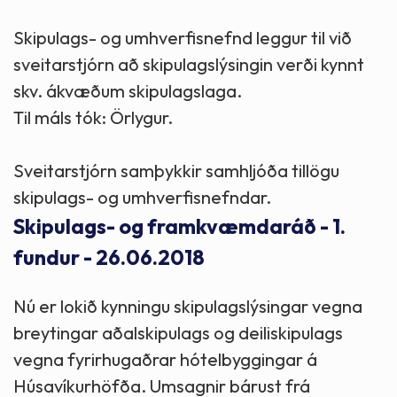
Skipulags- og umhverfisnefnd leggur til við
sveitarstjórn að skipulagslýsingin verði kynnt
skv. ákvæðum skipulagslaga.
Til máls tók: Örlygur.
Sveitarstjórn samþykkir samhljóða tillögu
skipulags- og umhverfisnefndar.
Skipulags- og framkvæmdaráð - 1.
fundur - 26.06.2018
Nú er lokið kynningu skipulagslýsingar vegna
breytingar aðalskipulags og deiliskipulags
vegna fyrirhugaðrar hótelbyggingar á
Húsavíkurhöfða. Umsagnir bárust frá