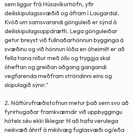
sem liggur frá Húsavíkurhöfn, yfir
deiliskipulagssvæðið og áfram í Laugardal.
Kvöð um samsvarandi gönguleið er sýnd á
deiliskipulagsuppdrætti. Lega gönguleiðar
getur breyst við fullnaðarhönnun bygginga á
svæðinu og við hönnun lóða en óheimilt er að
fella hana niður með öllu og tryggja skal
óheftan og greiðan aðgang gangandi
vegfarenda meðfram ströndinni eins og
skipulagið sýnir."
2. Náttúrufræðistofnun metur það sem svo að
fyrirhugaðar framkvæmdir við uppbyggingu
hótels séu ekki líklegar til að hafa verulega
neikvæð áhrif á mikilvæg fuglasvæði og/eða