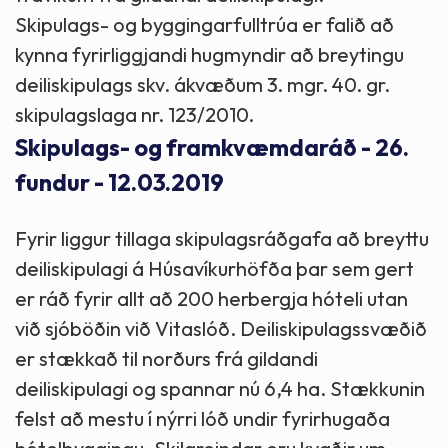
Skipulags- og byggingarfulltrúa er falið að
kynna fyrirliggjandi hugmyndir að breytingu
deiliskipulags skv. ákvæðum 3. mgr. 40. gr.
skipulagslaga nr. 123/2010.
Skipulags- og framkvæmdaráð - 26.
fundur - 12.03.2019
Fyrir liggur tillaga skipulagsráðgafa að breyttu
deiliskipulagi á Húsavíkurhöfða þar sem gert
er ráð fyrir allt að 200 herbergja hóteli utan
við sjóböðin við Vitaslóð. Deiliskipulagssvæðið
er stækkað til norðurs frá gildandi
deiliskipulagi og spannar nú 6,4 ha. Stækkunin
felst að mestu í nýrri lóð undir fyrirhugaða