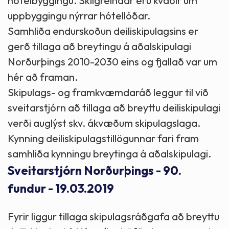
hótelbyggingu. Skilgreindar eru kvaðir um
uppbyggingu nýrrar hótellóðar.
Samhliða endurskoðun deiliskipulagsins er
gerð tillaga að breytingu á aðalskipulagi
Norðurþings 2010-2030 eins og fjallað var um
hér að framan.
Skipulags- og framkvæmdaráð leggur til við
sveitarstjórn að tillaga að breyttu deiliskipulagi
verði auglýst skv. ákvæðum skipulagslaga.
Kynning deiliskipulagstillögunnar fari fram
samhliða kynningu breytinga á aðalskipulagi.
Sveitarstjórn Norðurþings - 90.
fundur - 19.03.2019
Fyrir liggur tillaga skipulagsráðgafa að breyttu