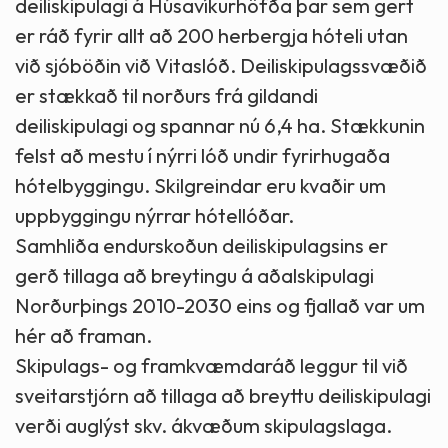
deiliskipulagi á Húsavíkurhöfða þar sem gert
er ráð fyrir allt að 200 herbergja hóteli utan
við sjóböðin við Vitaslóð. Deiliskipulagssvæðið
er stækkað til norðurs frá gildandi
deiliskipulagi og spannar nú 6,4 ha. Stækkunin
felst að mestu í nýrri lóð undir fyrirhugaða
hótelbyggingu. Skilgreindar eru kvaðir um
uppbyggingu nýrrar hótellóðar.
Samhliða endurskoðun deiliskipulagsins er
gerð tillaga að breytingu á aðalskipulagi
Norðurþings 2010-2030 eins og fjallað var um
hér að framan.
Skipulags- og framkvæmdaráð leggur til við
sveitarstjórn að tillaga að breyttu deiliskipulagi
verði auglýst skv. ákvæðum skipulagslaga.