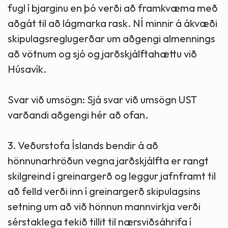
fugl í bjarginu en þó verði að framkvæma með
aðgát til að lágmarka rask. NÍ minnir á ákvæði
skipulagsreglugerðar um aðgengi almennings
að vötnum og sjó og jarðskjálftahættu við
Húsavík.
Svar við umsögn: Sjá svar við umsögn UST
varðandi aðgengi hér að ofan.
3. Veðurstofa Íslands bendir á að
hönnunarhröðun vegna jarðskjálfta er rangt
skilgreind í greinargerð og leggur jafnframt til
að felld verði inn í greinargerð skipulagsins
setning um að við hönnun mannvirkja verði
sérstaklega tekið tillit til nærsviðsáhrifa í