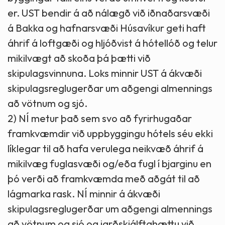
er. UST bendir á að nálægð við iðnaðarsvæði
á Bakka og hafnarsvæði Húsavíkur geti haft
áhrif á loftgæði og hljóðvist á hótellóð og telur
mikilvægt að skoða þá þætti við
skipulagsvinnuna. Loks minnir UST á ákvæði
skipulagsreglugerðar um aðgengi almennings
að vötnum og sjó.
2) NÍ metur það sem svo að fyrirhugaðar
framkvæmdir við uppbyggingu hótels séu ekki
líklegar til að hafa verulega neikvæð áhrif á
mikilvæg fuglasvæði og/eða fugl í bjarginu en
þó verði að framkvæmda með aðgát til að
lágmarka rask. NÍ minnir á ákvæði
skipulagsreglugerðar um aðgengi almennings
að vötnum og sjó og jarðskjálftahættu við