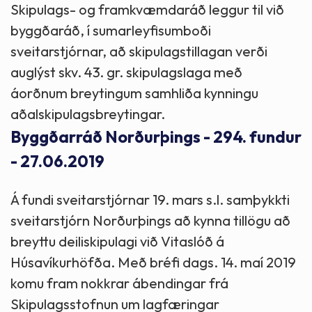
Skipulags- og framkvæmdaráð leggur til við
byggðaráð, í sumarleyfisumboði
sveitarstjórnar, að skipulagstillagan verði
auglýst skv. 43. gr. skipulagslaga með
áorðnum breytingum samhliða kynningu
aðalskipulagsbreytingar.
Byggðarráð Norðurþings - 294. fundur
- 27.06.2019
Á fundi sveitarstjórnar 19. mars s.l. samþykkti
sveitarstjórn Norðurþings að kynna tillögu að
breyttu deiliskipulagi við Vitaslóð á
Húsavíkurhöfða. Með bréfi dags. 14. maí 2019
komu fram nokkrar ábendingar frá
Skipulagsstofnun um lagfæringar