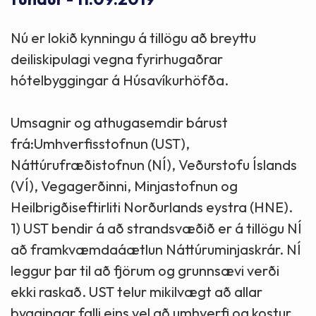
Nú er lokið kynningu á tillögu að breyttu
deiliskipulagi vegna fyrirhugaðrar
hótelbyggingar á Húsavíkurhöfða.
Umsagnir og athugasemdir bárust
frá:Umhverfisstofnun (UST),
Náttúrufræðistofnun (NÍ), Veðurstofu Íslands
(VÍ), Vegagerðinni, Minjastofnun og
Heilbrigðiseftirliti Norðurlands eystra (HNE).
1) UST bendir á að strandsvæðið er á tillögu NÍ
að framkvæmdaáætlun Náttúruminjaskrár. NÍ
leggur þar til að fjörum og grunnsævi verði
ekki raskað. UST telur mikilvægt að allar
byggingar falli eins vel að umhverfi og kostur