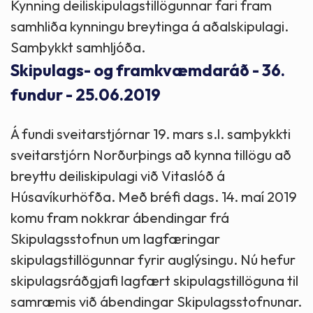
Kynning deiliskipulagstillögunnar fari fram
samhliða kynningu breytinga á aðalskipulagi.
Samþykkt samhljóða.
Skipulags- og framkvæmdaráð - 36.
fundur - 25.06.2019
Á fundi sveitarstjórnar 19. mars s.l. samþykkti
sveitarstjórn Norðurþings að kynna tillögu að
breyttu deiliskipulagi við Vitaslóð á
Húsavíkurhöfða. Með bréfi dags. 14. maí 2019
komu fram nokkrar ábendingar frá
Skipulagsstofnun um lagfæringar
skipulagstillögunnar fyrir auglýsingu. Nú hefur
skipulagsráðgjafi lagfært skipulagstillöguna til
samræmis við ábendingar Skipulagsstofnunar.