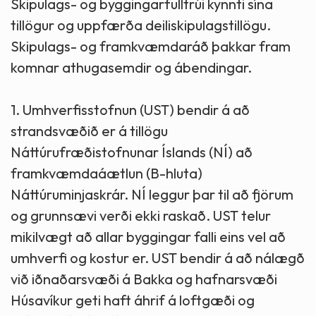
Skipulags- og byggingarfulltrúi kynnti sína
tillögur og uppfærða deiliskipulagstillögu.
Skipulags- og framkvæmdaráð þakkar fram
komnar athugasemdir og ábendingar.
1. Umhverfisstofnun (UST) bendir á að
strandsvæðið er á tillögu
Náttúrufræðistofnunar Íslands (NÍ) að
framkvæmdaáætlun (B-hluta)
Náttúruminjaskrár. NÍ leggur þar til að fjörum
og grunnsævi verði ekki raskað. UST telur
mikilvægt að allar byggingar falli eins vel að
umhverfi og kostur er. UST bendir á að nálægð
við iðnaðarsvæði á Bakka og hafnarsvæði
Húsavíkur geti haft áhrif á loftgæði og