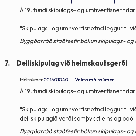
Á 19. fundi skipulags- og umhverfisnefndar
"Skipulags- og umhverfisnefnd leggur til v
Byggðarráð staðfestir bókun skipulags- og
7.
Deiliskipulag við heimskautsgerði
Málsnúmer
201601040
Vakta málsnúmer
Á 19. fundi skipulags- og umhverfisnefndar
"Skipulags- og umhverfisnefnd leggur til v
deiliskipulagið verði samþykkt eins og það li
Byggðarráð staðfestir bókun skipulags- og