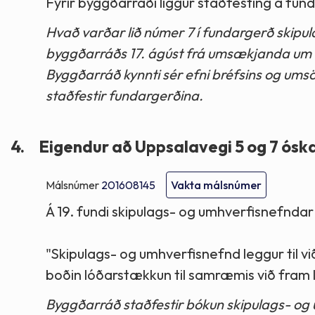
Fyrir byggðarráði liggur staðfesting á fun
Hvað varðar lið númer 7 í fundargerð skipu
byggðarráðs 17. ágúst frá umsækjanda um rek
Byggðarráð kynnti sér efni bréfsins og umsö
staðfestir fundargerðina.
4.
Eigendur að Uppsalavegi 5 og 7 óska
Málsnúmer
201608145
Vakta málsnúmer
Á 19. fundi skipulags- og umhverfisnefndar
"Skipulags- og umhverfisnefnd leggur til 
boðin lóðarstækkun til samræmis við fram l
Byggðarráð staðfestir bókun skipulags- og