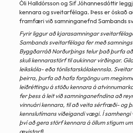
Óli Halldórsson og Sif Jóhannesdóttir leg
kennara og sveitarfélaga. Þess er óskað a
framfæri við samninganefnd Sambands sv
Fyrir liggur að kjarasamningar sveitarfélag
Sambands sveitarfélaga fer með samningsu
Byggðarráð Norðurþings telur það þurfa a
skuli kennarastörf til aukinnar virðingar. Gil
leikskóla- eða tónlistarskólakennsla. Sveita
þeirra, þurfa að hafa forgöngu um meginma
leiðréttingu á stöðu kennara á atvinnumark
fer þess á leit við samninganefndina að rey
vinnuári kennara, til að veita sérfræði- og 
kennslutímans viðeigandi vægi. Í samhengi 
því að gera störf kennara á öllum stigum um 
ævistarfi.