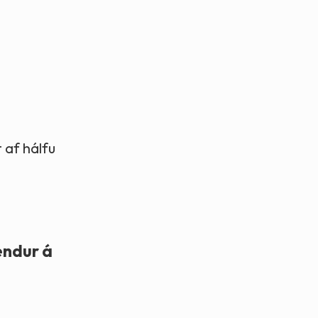
 af hálfu
endur á