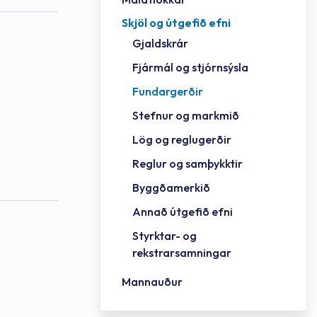
Skjöl og útgefið efni
Félag
Framh
Vinnu
Sorph
Vefm
Bygg
Fræð
Húsa
Jökul
Golfv
Vina
Hvala
Styrktar- og rekstrarsamningar
Gjaldskrár
Félag
Mennt
Íþrót
Veitu
Lausa
Fjöls
Hafn
Reykj
Fjármál og stjórnsýsla
Fundargerðir
Stefnur og markmið
Lög og reglugerðir
Reglur og samþykktir
Byggðamerkið
Annað útgefið efni
Styrktar- og
rekstrarsamningar
Mannauður