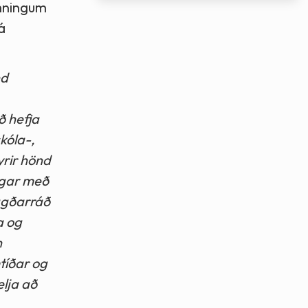
amningum
á
nd
ð hefja
skóla-,
yrir hönd
ngar með
yggðarráð
a og
n
tíðar og
elja að