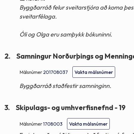
Byggðarráð felur sveitarstjóra að koma þ
sveitarfélaga.
Óli og Olga eru samþykk bókuninni.
2.
Samningur Norðurþings og Menning
Málsnúmer
201708037
Vakta málsnúmer
Byggðarráð staðfestir samninginn.
3.
Skipulags- og umhverfisnefnd - 19
Málsnúmer
1708003
Vakta málsnúmer