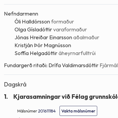
Skólaþjónusta
Skjöl og útgefið efni
Áhugaverðir staðir
Nefndarmenn
Óli Halldórsson
formaður
Íþróttir og tómstundir
Mannauður
Útivist og hreyfing
Olga Gísladóttir
varaformaður
Jónas Hreiðar Einarsson
aðalmaður
Framkvæmdir og hafnir
Menning og listir
Kristján Þór Magnússon
Soffía Helgadóttir
áheyrnarfulltrúi
Skipulags- og byggingarmál
Söfn
Fundargerð ritaði:
Drífa Valdimarsdóttir
Fjármál
Fjölmenningarfulltrúi
Dagskrá
Dýraeftirlit
1.
Kjarasamningar við Félag grunnskó
Málsnúmer
201611184
Vakta málsnúmer