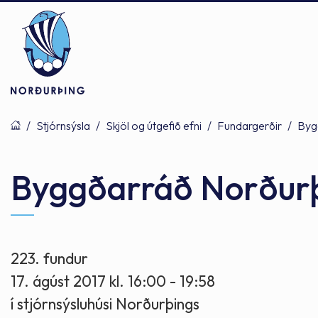
/
Stjórnsýsla
/
Skjöl og útgefið efni
/
Fundargerðir
/
Byg
Þjónusta
Stjórnsýsla
Mannlíf
Byggðarráð Norður
Félagsþjónusta
Stjórnkerfi
Byggðarlögin
223. fundur
17. ágúst 2017 kl. 16:00 - 19:58
Menntun
Málaflokkar
Náttúran
í stjórnsýsluhúsi Norðurþings