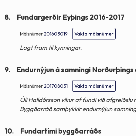
8.
Fundargerðir Eyþings 2016-2017
Málsnúmer
201603019
Vakta málsnúmer
Lagt fram til kynningar.
9.
Endurnýjun á samningi Norðurþings
Málsnúmer
201708031
Vakta málsnúmer
Óli Halldórsson víkur af fundi við afgreiðslu 
Byggðarráð samþykkir endurnýjun samning
10.
Fundartími byggðarráðs