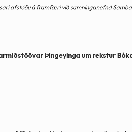
essari afstöðu á framfæri við samninganefnd Samb
armiðstöðvar Þingeyinga um rekstur Bók