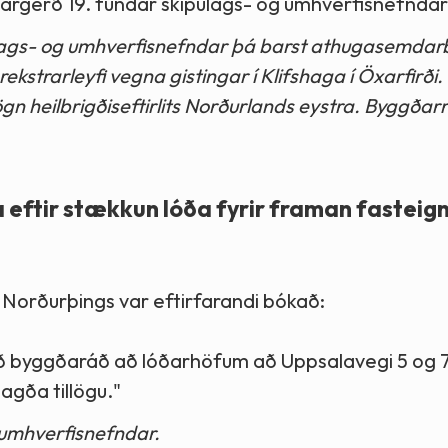
dargerð 19. fundar skipulags- og umhverfisnefndar
lags- og umhverfisnefndar þá barst athugasemdarbr
strarleyfi vegna gistingar í Klifshaga í Öxarfirði.
gn heilbrigðiseftirlits Norðurlands eystra. Byggðar
 eftir stækkun lóða fyrir framan fasteig
 Norðurþings var eftirfarandi bókað:
við byggðaráð að lóðarhöfum að Uppsalavegi 5 og 7
agða tillögu."
 umhverfisnefndar.