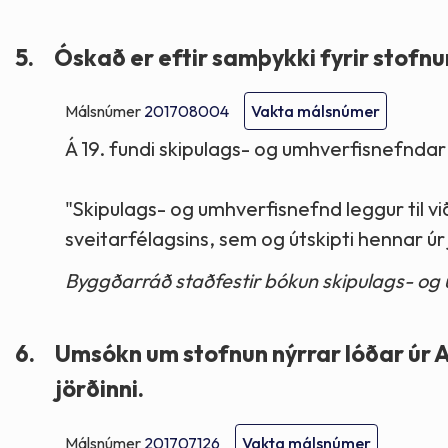
5.
Óskað er eftir samþykki fyrir stofnu
Málsnúmer
201708004
Vakta málsnúmer
Á 19. fundi skipulags- og umhverfisnefndar
"Skipulags- og umhverfisnefnd leggur til v
sveitarfélagsins, sem og útskipti hennar úr 
Byggðarráð staðfestir bókun skipulags- og
6.
Umsókn um stofnun nýrrar lóðar úr A
jörðinni.
Málsnúmer
201707126
Vakta málsnúmer