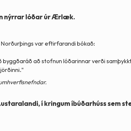
n nýrrar lóðar úr Ærlæk.
 Norðurþings var eftirfarandi bókað:
ið byggðaráð að stofnun lóðarinnar verði samþykkt
jörðinni."
 umhverfisnefndar.
ustaralandi, í kringum íbúðarhúss sem st