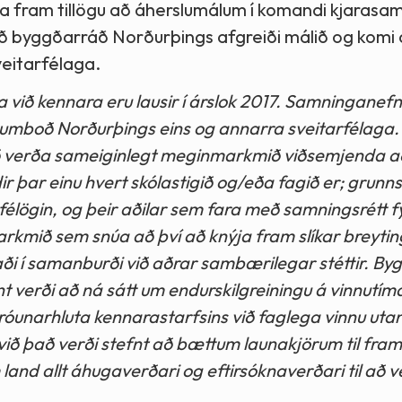
gja fram tillögu að áherslumálum í komandi kjaras
ð byggðarráð Norðurþings afgreiði málið og komi 
eitarfélaga.
a við kennara eru lausir í árslok 2017. Samninganef
mboð Norðurþings eins og annarra sveitarfélaga.
ð verða sameiginlegt meginmarkmið viðsemjenda a
dir þar einu hvert skólastigið og/eða fagið er; grunn
rfélögin, og þeir aðilar sem fara með samningsrétt f
rkmið sem snúa að því að knýja fram slíkar breyti
aði í samanburði við aðrar sambærilegar stéttir. B
nt verði að ná sátt um endurskilgreiningu á vinnutím
þróunarhluta kennarastarfsins við faglega vinnu uta
við það verði stefnt að bættum launakjörum til fram
land allt áhugaverðari og eftirsóknaverðari til að v