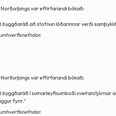
 Norðurþings var eftirfarandi bókað:
ið byggðaráð að stofnun lóðarinnar verði samþykkt
 umhverfisnefndar.
 Norðurþings var eftirfarandi bókað:
ið byggðaráð í sumarleyfisumboði sveitarstjórnar 
ggur fyrir."
 umhverfisnefndar.