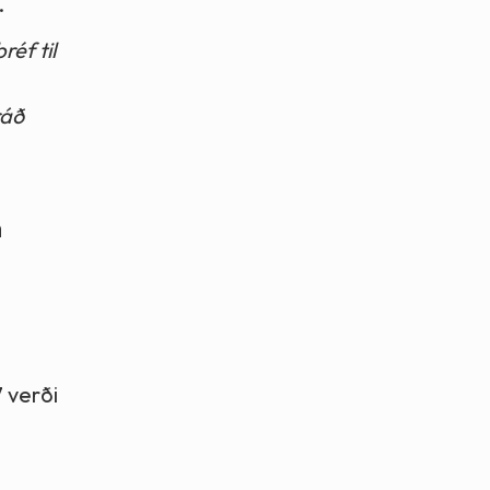
.
éf til
ráð
n
 verði