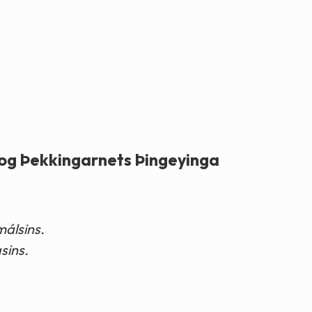
 og Þekkingarnets Þingeyinga
málsins.
sins.