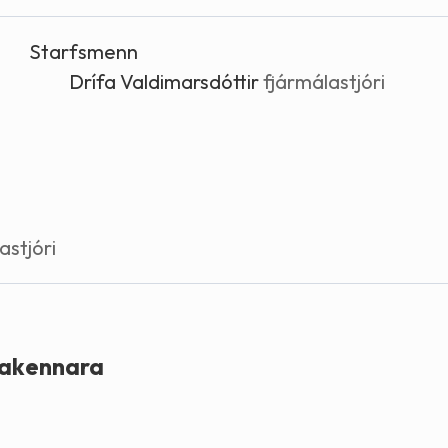
Stefnur og markmið
Starfsmenn
Lög og reglugerðir
Drífa Valdimarsdóttir
fjármálastjóri
astjóri
lakennara