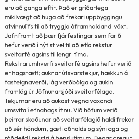
eru að ganga eftir. Það er gríðarlega
mikilvægt að huga að frekari uppbyggingu
atvinnulífs til að tryggja áframhaldandi vöxt.
Jafnframt að þær fjárfestingar sem farið
hefur verið í nýtist vel til að efla rekstur
sveitarfélagsins til lengri tíma.
Rekstrarumhverfi sveitarfélagsins hefur verið
er hagstætt; auknar útsvarstekjur, hækkun á
fasteignaverði, lág verðbólga og aukin
framlög úr Jöfnunarsjóði sveitarfélaga.
Tekjurnar eru að aukast vegna vaxandi
umsvifa í efnahagslífinu. Við höfum verið
þeirrar skoðunar að sveitarfélagið haldi frekar
að sér höndum, gæti aðhalds og sýni aga og
ráðdeild í rekstri á þenslutímum. Þegar dregur