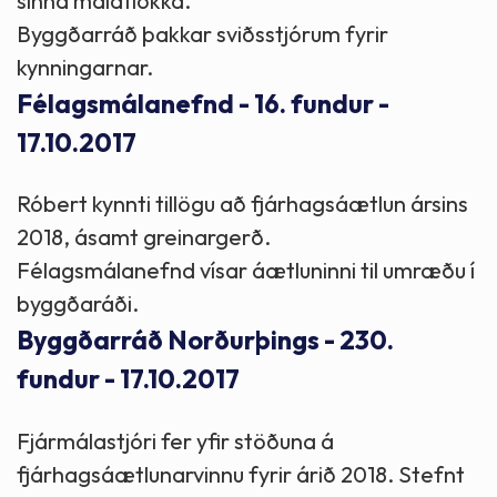
sinna málaflokka.
Byggðarráð þakkar sviðsstjórum fyrir
kynningarnar.
Félagsmálanefnd - 16. fundur -
17.10.2017
Róbert kynnti tillögu að fjárhagsáætlun ársins
2018, ásamt greinargerð.
Félagsmálanefnd vísar áætluninni til umræðu í
byggðaráði.
Byggðarráð Norðurþings - 230.
fundur - 17.10.2017
Fjármálastjóri fer yfir stöðuna á
fjárhagsáætlunarvinnu fyrir árið 2018. Stefnt