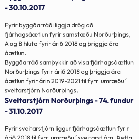
- 30.10.2017
Fyrir byggðarráði liggja drög að
fjárhagsáætlun fyrir samstæðu Norðurþings,
A og B hluta fyrir árið 2018 og þriggja ára
áætlun.
Byggðarráð samþykkir að visa fjárhagsáætlun
Norðurþings fyrir árið 2018 og þriggja ára
áætlun fyrir árin 2019-2021 til fyrri umræðu í
sveitarstjórn Norðurþings.
Sveitarstjórn Norðurþings - 74. fundur
- 31.10.2017
Fyrir sveitarstjórn liggur fjárhagsáætlun fyrir
árið 2018 til fyrri umræðu í sveitarstjórn. Þetta