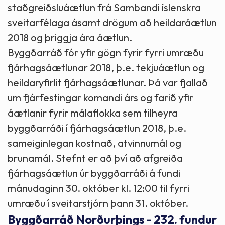
staðgreiðsluáætlun frá Sambandi íslenskra
sveitarfélaga ásamt drögum að heildaráætlun
2018 og þriggja ára áætlun.
Byggðarráð fór yfir gögn fyrir fyrri umræðu
fjárhagsáætlunar 2018, þ.e. tekjuáætlun og
heildaryfirlit fjárhagsáætlunar. Þá var fjallað
um fjárfestingar komandi árs og farið yfir
áætlanir fyrir málaflokka sem tilheyra
byggðarráði í fjárhagsáætlun 2018, þ.e.
sameiginlegan kostnað, atvinnumál og
brunamál. Stefnt er að því að afgreiða
fjárhagsáætlun úr byggðarráði á fundi
mánudaginn 30. október kl. 12:00 til fyrri
umræðu í sveitarstjórn þann 31. október.
Byggðarráð Norðurþings - 232. fundur