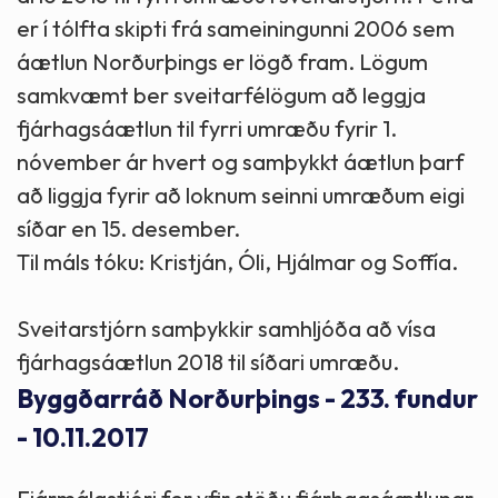
er í tólfta skipti frá sameiningunni 2006 sem
áætlun Norðurþings er lögð fram. Lögum
samkvæmt ber sveitarfélögum að leggja
fjárhagsáætlun til fyrri umræðu fyrir 1.
nóvember ár hvert og samþykkt áætlun þarf
að liggja fyrir að loknum seinni umræðum eigi
síðar en 15. desember.
Til máls tóku: Kristján, Óli, Hjálmar og Soffía.
Sveitarstjórn samþykkir samhljóða að vísa
fjárhagsáætlun 2018 til síðari umræðu.
Byggðarráð Norðurþings - 233. fundur
- 10.11.2017