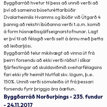
Byggðarráð hvetur til þess að unnið verði að
því að sameina búseturéttaríbúðir
Dvalarheimilis Hvamms og íbúðir við Útgarð 4
þannig að rekstri íbúðanna verði t.a.m. komið
á form húsnæðissjálfseignarstofnunar. Lagt
er því til að félagið verði selt á árinu með þetta
að leiðarljósi.
Byggðarráð telur mikilvægt að vinna út frá
þeirri forsendu að ekki verði ráðist í slíkar
fjárfestingar að skuldaviðmið sveitarfélagsins
fari ekki yfir heimilt hlutfall skv. lögum, þ.e.
150%. Unnið verði sömuleiðis út frá þessari
forsendu fyrir þriggja ára áætlun.
Byggðarráð Norðurþings - 235. fundur
- 24.11.2017