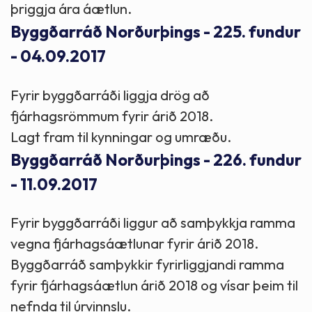
þriggja ára áætlun.
Byggðarráð Norðurþings - 225. fundur
- 04.09.2017
Fyrir byggðarráði liggja drög að
fjárhagsrömmum fyrir árið 2018.
Lagt fram til kynningar og umræðu.
Byggðarráð Norðurþings - 226. fundur
- 11.09.2017
Fyrir byggðarráði liggur að samþykkja ramma
vegna fjárhagsáætlunar fyrir árið 2018.
Byggðarráð samþykkir fyrirliggjandi ramma
fyrir fjárhagsáætlun árið 2018 og vísar þeim til
nefnda til úrvinnslu.