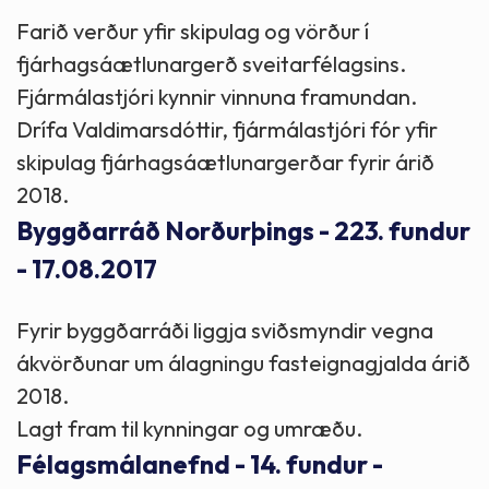
Farið verður yfir skipulag og vörður í
fjárhagsáætlunargerð sveitarfélagsins.
Fjármálastjóri kynnir vinnuna framundan.
Drífa Valdimarsdóttir, fjármálastjóri fór yfir
skipulag fjárhagsáætlunargerðar fyrir árið
2018.
Byggðarráð Norðurþings - 223. fundur
- 17.08.2017
Fyrir byggðarráði liggja sviðsmyndir vegna
ákvörðunar um álagningu fasteignagjalda árið
2018.
Lagt fram til kynningar og umræðu.
Félagsmálanefnd - 14. fundur -