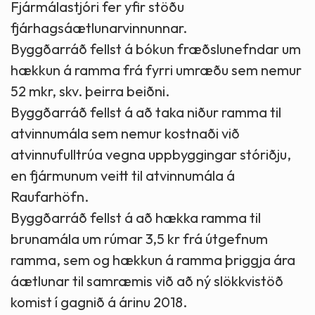
Fjármálastjóri fer yfir stöðu
fjárhagsáætlunarvinnunnar.
Byggðarráð fellst á bókun fræðslunefndar um
hækkun á ramma frá fyrri umræðu sem nemur
52 mkr, skv. þeirra beiðni.
Byggðarráð fellst á að taka niður ramma til
atvinnumála sem nemur kostnaði við
atvinnufulltrúa vegna uppbyggingar stóriðju,
en fjármunum veitt til atvinnumála á
Raufarhöfn.
Byggðarráð fellst á að hækka ramma til
brunamála um rúmar 3,5 kr frá útgefnum
ramma, sem og hækkun á ramma þriggja ára
áætlunar til samræmis við að ný slökkvistöð
komist í gagnið á árinu 2018.