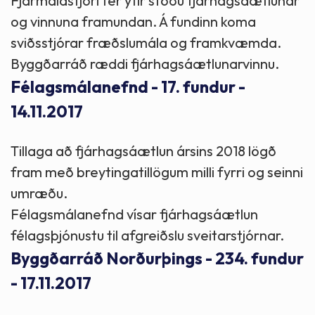
Fjármálastjóri fer yfir stöðu fjárhagsáætlunar
og vinnuna framundan. Á fundinn koma
sviðsstjórar fræðslumála og framkvæmda.
Byggðarráð ræddi fjárhagsáætlunarvinnu.
Félagsmálanefnd - 17. fundur -
14.11.2017
Tillaga að fjárhagsáætlun ársins 2018 lögð
fram með breytingatillögum milli fyrri og seinni
umræðu.
Félagsmálanefnd vísar fjárhagsáætlun
félagsþjónustu til afgreiðslu sveitarstjórnar.
Byggðarráð Norðurþings - 234. fundur
- 17.11.2017