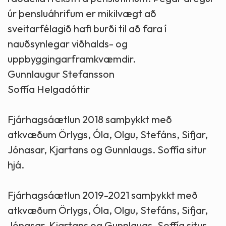
úr þensluáhrifum er mikilvægt að
sveitarfélagið hafi burði til að fara í
nauðsynlegar viðhalds- og
uppbyggingarframkvæmdir.
Gunnlaugur Stefansson
Soffía Helgadóttir
Fjárhagsáætlun 2018 samþykkt með
atkvæðum Örlygs, Óla, Olgu, Stefáns, Sifjar,
Jónasar, Kjartans og Gunnlaugs. Soffía situr
hjá.
Fjárhagsáætlun 2019-2021 samþykkt með
atkvæðum Örlygs, Óla, Olgu, Stefáns, Sifjar,
Jónasar, Kjartans og Gunnlaugs. Soffía situr