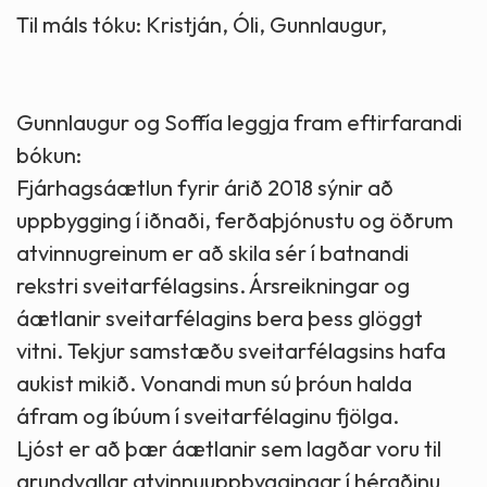
Til máls tóku: Kristján, Óli, Gunnlaugur,
Gunnlaugur og Soffía leggja fram eftirfarandi
bókun:
Fjárhagsáætlun fyrir árið 2018 sýnir að
uppbygging í iðnaði, ferðaþjónustu og öðrum
atvinnugreinum er að skila sér í batnandi
rekstri sveitarfélagsins. Ársreikningar og
áætlanir sveitarfélagins bera þess glöggt
vitni. Tekjur samstæðu sveitarfélagsins hafa
aukist mikið. Vonandi mun sú þróun halda
áfram og íbúum í sveitarfélaginu fjölga.
Ljóst er að þær áætlanir sem lagðar voru til
grundvallar atvinnuuppbyggingar í héraðinu