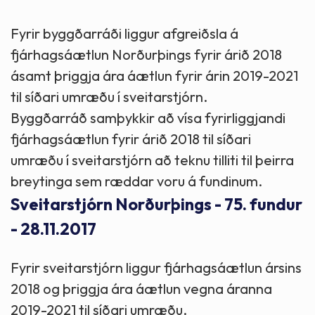
Fyrir byggðarráði liggur afgreiðsla á
fjárhagsáætlun Norðurþings fyrir árið 2018
ásamt þriggja ára áætlun fyrir árin 2019-2021
til síðari umræðu í sveitarstjórn.
Byggðarráð samþykkir að vísa fyrirliggjandi
fjárhagsáætlun fyrir árið 2018 til síðari
umræðu í sveitarstjórn að teknu tilliti til þeirra
breytinga sem ræddar voru á fundinum.
Sveitarstjórn Norðurþings - 75. fundur
- 28.11.2017
Fyrir sveitarstjórn liggur fjárhagsáætlun ársins
2018 og þriggja ára áætlun vegna áranna
2019-2021 til síðari umræðu.