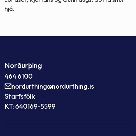
hjá.
Norðurþing
464 6100
nordurthing@nordurthing.is
Starfsfólk
KT: 640169-5599