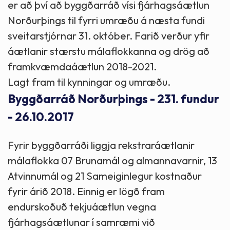
er að því að byggðarráð vísi fjárhagsáætlun
Norðurþings til fyrri umræðu á næsta fundi
sveitarstjórnar 31. október. Farið verður yfir
áætlanir stærstu málaflokkanna og drög að
framkvæmdaáætlun 2018-2021.
Lagt fram til kynningar og umræðu.
Byggðarráð Norðurþings - 231. fundur
- 26.10.2017
Fyrir byggðarráði liggja rekstraráætlanir
málaflokka 07 Brunamál og almannavarnir, 13
Atvinnumál og 21 Sameiginlegur kostnaður
fyrir árið 2018. Einnig er lögð fram
endurskoðuð tekjuáætlun vegna
fjárhagsáætlunar í samræmi við