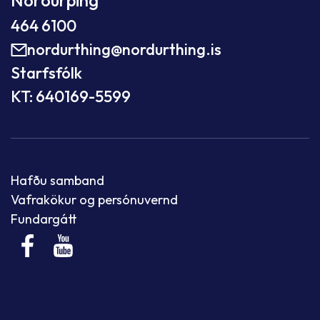
Norðurþing
464 6100
nordurthing@nordurthing.is
Starfsfólk
KT: 640169-5599
Hafðu samband
Vafrakökur og persónuvernd
Fundargátt