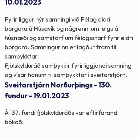
10.01.2023
Fyrir liggur nýr samningi við Félag eldri
borgara á Húsavík og nágrenni um leigu á
húsnæði og samstarf um félagsstarf fyrir eldri
borgara. Samningurinn er lagður fram til
samþykktar.
Fjölskylduráð samþykkir fyrirliggjandi samning
og vísar honum til samþykktar í sveitarstjórn.
Sveitarstjórn Norðurþings - 130.
fundur - 19.01.2023
Á 137. fundi fjölskylduráðs var eftirfarandi
bókað: