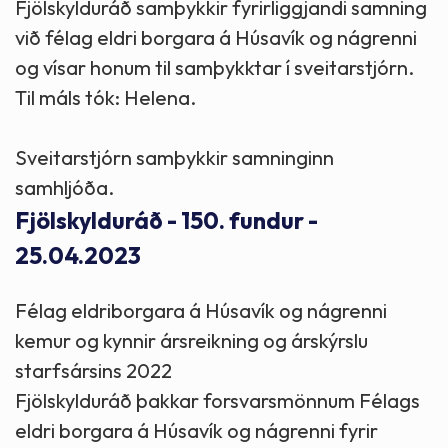
Fjölskylduráð samþykkir fyrirliggjandi samning
við félag eldri borgara á Húsavík og nágrenni
og vísar honum til samþykktar í sveitarstjórn.
Til máls tók: Helena.
Sveitarstjórn samþykkir samninginn
samhljóða.
Fjölskylduráð - 150. fundur -
25.04.2023
Félag eldriborgara á Húsavík og nágrenni
kemur og kynnir ársreikning og árskýrslu
starfsársins 2022
Fjölskylduráð þakkar forsvarsmönnum Félags
eldri borgara á Húsavík og nágrenni fyrir