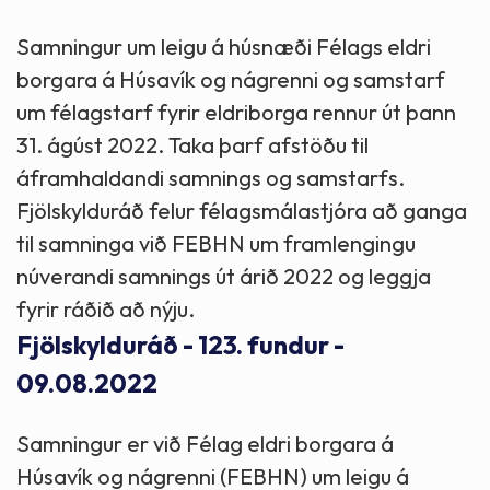
Samningur um leigu á húsnæði Félags eldri
borgara á Húsavík og nágrenni og samstarf
um félagstarf fyrir eldriborga rennur út þann
31. ágúst 2022. Taka þarf afstöðu til
áframhaldandi samnings og samstarfs.
Fjölskylduráð felur félagsmálastjóra að ganga
til samninga við FEBHN um framlengingu
núverandi samnings út árið 2022 og leggja
fyrir ráðið að nýju.
Fjölskylduráð - 123. fundur -
09.08.2022
Samningur er við Félag eldri borgara á
Húsavík og nágrenni (FEBHN) um leigu á