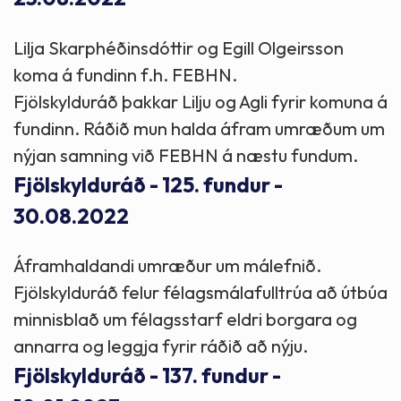
Lilja Skarphéðinsdóttir og Egill Olgeirsson
koma á fundinn f.h. FEBHN.
Fjölskylduráð þakkar Lilju og Agli fyrir komuna á
fundinn. Ráðið mun halda áfram umræðum um
nýjan samning við FEBHN á næstu fundum.
Fjölskylduráð - 125. fundur -
30.08.2022
Áframhaldandi umræður um málefnið.
Fjölskylduráð felur félagsmálafulltrúa að útbúa
minnisblað um félagsstarf eldri borgara og
annarra og leggja fyrir ráðið að nýju.
Fjölskylduráð - 137. fundur -