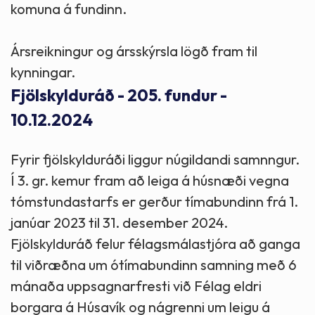
komuna á fundinn.
Ársreikningur og ársskýrsla lögð fram til
kynningar.
Fjölskylduráð - 205. fundur -
10.12.2024
Fyrir fjölskylduráði liggur núgildandi samnngur.
Í 3. gr. kemur fram að leiga á húsnæði vegna
tómstundastarfs er gerður tímabundinn frá 1.
janúar 2023 til 31. desember 2024.
Fjölskylduráð felur félagsmálastjóra að ganga
til viðræðna um ótímabundinn samning með 6
mánaða uppsagnarfresti við Félag eldri
borgara á Húsavík og nágrenni um leigu á