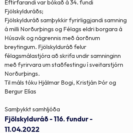
Eftirfarandi var bókað á 34. fundi
Fjölskylduráðs;
Fjölskylduráð samþykkir fyrirliggjandi samning
á milli Norðurþings og Félags eldri borgara á
Húsavík og nágrennis með áorðnum
breytingum. Fjölskylduráð felur
félagsmálastjóra að skrifa undir samninginn
með fyrirvara um staðfestingu í sveitarstjórn
Norðurþings.
Til máls tóku Hjálmar Bogi, Kristján Þór og
Bergur Elías
Samþykkt samhljóða
Fjölskylduráð - 116. fundur -
11.04.2022