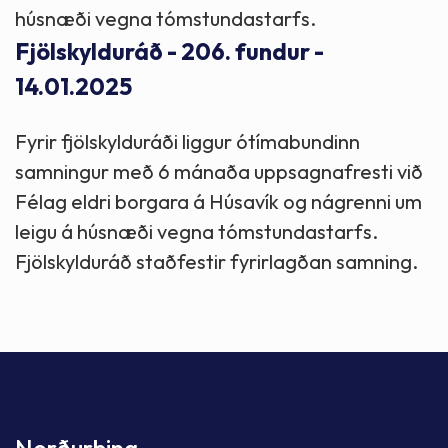
húsnæði vegna tómstundastarfs.
Fjölskylduráð - 206. fundur -
14.01.2025
Fyrir fjölskylduráði liggur ótímabundinn
samningur með 6 mánaða uppsagnafresti við
Félag eldri borgara á Húsavík og nágrenni um
leigu á húsnæði vegna tómstundastarfs.
Fjölskylduráð staðfestir fyrirlagðan samning.