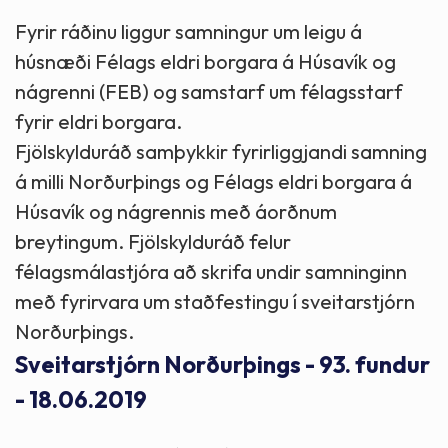
Fyrir ráðinu liggur samningur um leigu á
húsnæði Félags eldri borgara á Húsavík og
nágrenni (FEB) og samstarf um félagsstarf
fyrir eldri borgara.
Fjölskylduráð samþykkir fyrirliggjandi samning
á milli Norðurþings og Félags eldri borgara á
Húsavík og nágrennis með áorðnum
breytingum. Fjölskylduráð felur
félagsmálastjóra að skrifa undir samninginn
með fyrirvara um staðfestingu í sveitarstjórn
Norðurþings.
Sveitarstjórn Norðurþings - 93. fundur
- 18.06.2019