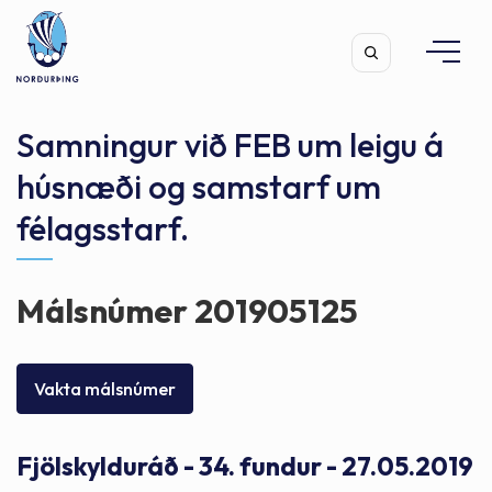
Samningur við FEB um leigu á
húsnæði og samstarf um
félagsstarf.
Leita
Málsnúmer 201905125
Vakta málsnúmer
Fjölskylduráð - 34. fundur - 27.05.2019