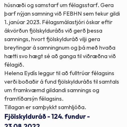
húsnæði og samstarf um félagsstarf. Gera
þarf nýjan samning við FEBHN sem tekur gildi
1. janúar 2023. Félagsmálastjóri óskar eftir
ákvörðun fjölskylduráðs við gerð þessa
samnings, hvort fjölskylduráð vilji gera
breytingar á samningnum og þá með hvaða
hætti svo hægt sé að ganga til viðræðna við
félagið.
Helena Eydís leggur til að fulltrúar félagsins
verði boðaðir á fund fjölskylduráðs til samtals
um framkvæmd gildandi samnings og
framtíðarsýn félagsins.
Tillagan er samþykkt samhljóða.
Fjölskylduráð - 124. fundur -
23.08.2022