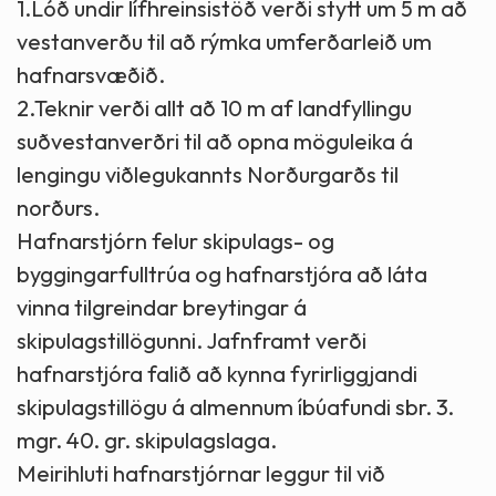
1.Lóð undir lífhreinsistöð verði stytt um 5 m að
vestanverðu til að rýmka umferðarleið um
hafnarsvæðið.
2.Teknir verði allt að 10 m af landfyllingu
suðvestanverðri til að opna möguleika á
lengingu viðlegukannts Norðurgarðs til
norðurs.
Hafnarstjórn felur skipulags- og
byggingarfulltrúa og hafnarstjóra að láta
vinna tilgreindar breytingar á
skipulagstillögunni. Jafnframt verði
hafnarstjóra falið að kynna fyrirliggjandi
skipulagstillögu á almennum íbúafundi sbr. 3.
mgr. 40. gr. skipulagslaga.
Meirihluti hafnarstjórnar leggur til við