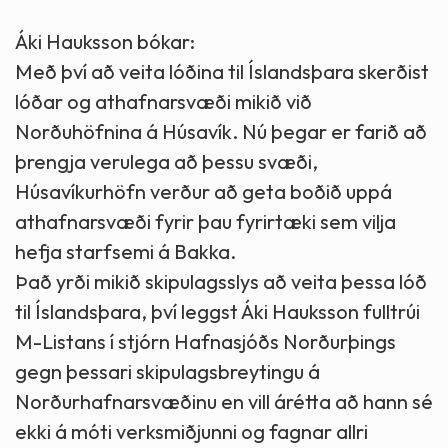
Áki Hauksson bókar:
Með því að veita lóðina til Íslandsþara skerðist
lóðar og athafnarsvæði mikið við
Norðuhöfnina á Húsavík. Nú þegar er farið að
þrengja verulega að þessu svæði,
Húsavíkurhöfn verður að geta boðið uppá
athafnarsvæði fyrir þau fyrirtæki sem vilja
hefja starfsemi á Bakka.
Það yrði mikið skipulagsslys að veita þessa lóð
til Íslandsþara, því leggst Áki Hauksson fulltrúi
M-Listans í stjórn Hafnasjóðs Norðurþings
gegn þessari skipulagsbreytingu á
Norðurhafnarsvæðinu en vill árétta að hann sé
ekki á móti verksmiðjunni og fagnar allri