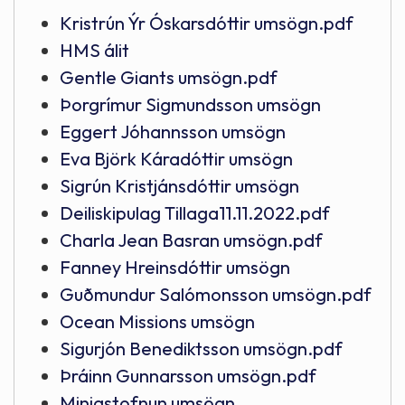
Kristrún Ýr Óskarsdóttir umsögn.pdf
HMS álit
Gentle Giants umsögn.pdf
Þorgrímur Sigmundsson umsögn
Eggert Jóhannsson umsögn
Eva Björk Káradóttir umsögn
Sigrún Kristjánsdóttir umsögn
Deiliskipulag Tillaga11.11.2022.pdf
Charla Jean Basran umsögn.pdf
Fanney Hreinsdóttir umsögn
Guðmundur Salómonsson umsögn.pdf
Ocean Missions umsögn
Sigurjón Benediktsson umsögn.pdf
Þráinn Gunnarsson umsögn.pdf
Minjastofnun umsögn