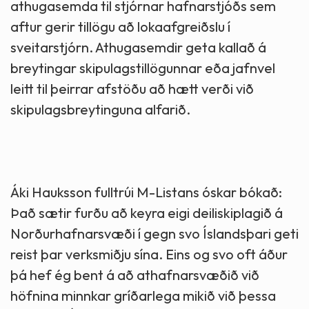
athugasemda til stjórnar hafnarstjóðs sem
aftur gerir tillögu að lokaafgreiðslu í
sveitarstjórn. Athugasemdir geta kallað á
breytingar skipulagstillögunnar eða jafnvel
leitt til þeirrar afstöðu að hætt verði við
skipulagsbreytinguna alfarið.
Áki Hauksson fulltrúi M-Listans óskar bókað:
Það sætir furðu að keyra eigi deiliskiplagið á
Norðurhafnarsvæði í gegn svo Íslandsþari geti
reist þar verksmiðju sína. Eins og svo oft áður
þá hef ég bent á að athafnarsvæðið við
höfnina minnkar gríðarlega mikið við þessa