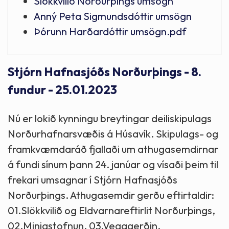
Slökkvilið Norðurþings umsögn
Anný Peta Sigmundsdóttir umsögn
Þórunn Harðardóttir umsögn.pdf
Stjórn Hafnasjóðs Norðurþings - 8.
fundur - 25.01.2023
Nú er lokið kynningu breytingar deiliskipulags
Norðurhafnarsvæðis á Húsavík. Skipulags- og
framkvæmdaráð fjallaði um athugasemdirnar
á fundi sínum þann 24. janúar og vísaði þeim til
frekari umsagnar í Stjórn Hafnasjóðs
Norðurþings. Athugasemdir gerðu eftirtaldir:
01.Slökkvilið og Eldvarnareftirlit Norðurþings,
02.Minjastofnun, 03.Vegagerðin,