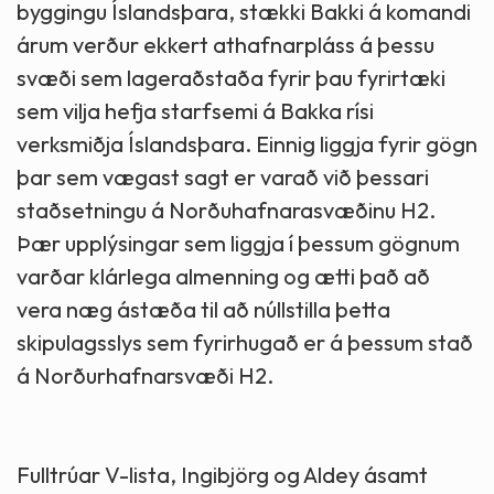
byggingu Íslandsþara, stækki Bakki á komandi
árum verður ekkert athafnarpláss á þessu
svæði sem lageraðstaða fyrir þau fyrirtæki
sem vilja hefja starfsemi á Bakka rísi
verksmiðja Íslandsþara. Einnig liggja fyrir gögn
þar sem vægast sagt er varað við þessari
staðsetningu á Norðuhafnarasvæðinu H2.
Þær upplýsingar sem liggja í þessum gögnum
varðar klárlega almenning og ætti það að
vera næg ástæða til að núllstilla þetta
skipulagsslys sem fyrirhugað er á þessum stað
á Norðurhafnarsvæði H2.
Fulltrúar V-lista, Ingibjörg og Aldey ásamt