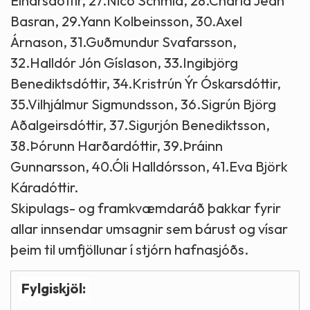
Einarsdóttir, 27.Nico Schmid, 28.Charla Jean
Basran, 29.Yann Kolbeinsson, 30.Axel
Árnason, 31.Guðmundur Svafarsson,
32.Halldór Jón Gíslason, 33.Ingibjörg
Benediktsdóttir, 34.Kristrún Ýr Óskarsdóttir,
35.Vilhjálmur Sigmundsson, 36.Sigrún Björg
Aðalgeirsdóttir, 37.Sigurjón Benediktsson,
38.Þórunn Harðardóttir, 39.Þráinn
Gunnarsson, 40.Óli Halldórsson, 41.Eva Björk
Káradóttir.
Skipulags- og framkvæmdaráð þakkar fyrir
allar innsendar umsagnir sem bárust og vísar
þeim til umfjöllunar í stjórn hafnasjóðs.
Fylgiskjöl: