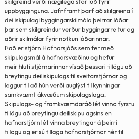
skilgreind verði nægilega stór lóð fyrir
uppbygginguna. Jafnframt þarf að skilgreina í
deiliskipulagi byggingarskilmála þeirrar lóðar
þar sem skilgreindur verður byggingarreitur og
aðrir skilmálar fyrir notkun lóðarinnar.
Það er stjórn Hafnarsjóðs sem fer með
skipulagsmál á hafnarsvæðinu og hefur
meirihluti stjórnarinnar vísað þessari tillögu að
breytingu deiliskipulags til sveitarstjórnar og
leggur til að hún verði auglýst til kynningar
samkvæmt ákvæðum skipulagslaga.
Skipulags- og framkvæmdaráð lét vinna fyrstu
tillögu að breytingu deiliskipulagsins en
hafnarstjórn lét vinna breytingar á þeirri
tillögu og er sú tillaga hafnarstjórnar hér til