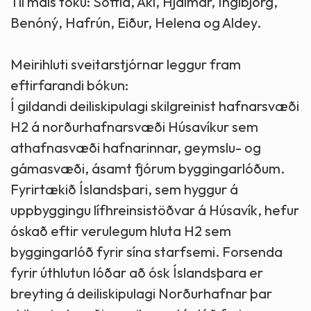
Til máls tóku: Soffía, Áki, Hjálmar, Ingibjörg,
Benóný, Hafrún, Eiður, Helena og Aldey.
Meirihluti sveitarstjórnar leggur fram
eftirfarandi bókun:
Í gildandi deiliskipulagi skilgreinist hafnarsvæði
H2 á norðurhafnarsvæði Húsavíkur sem
athafnasvæði hafnarinnar, geymslu- og
gámasvæði, ásamt fjórum byggingarlóðum.
Fyrirtækið Íslandsþari, sem hyggur á
uppbyggingu lífhreinsistöðvar á Húsavík, hefur
óskað eftir verulegum hluta H2 sem
byggingarlóð fyrir sína starfsemi. Forsenda
fyrir úthlutun lóðar að ósk Íslandsþara er
breyting á deiliskipulagi Norðurhafnar þar