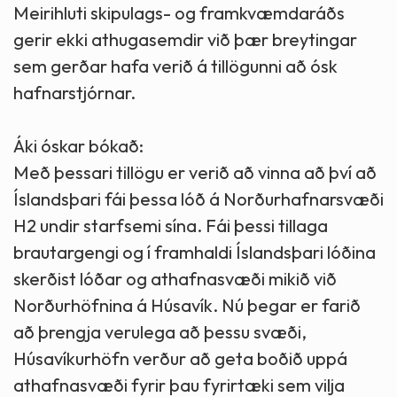
Meirihluti skipulags- og framkvæmdaráðs
gerir ekki athugasemdir við þær breytingar
sem gerðar hafa verið á tillögunni að ósk
hafnarstjórnar.
Áki óskar bókað:
Með þessari tillögu er verið að vinna að því að
Íslandsþari fái þessa lóð á Norðurhafnarsvæði
H2 undir starfsemi sína. Fái þessi tillaga
brautargengi og í framhaldi Íslandsþari lóðina
skerðist lóðar og athafnasvæði mikið við
Norðurhöfnina á Húsavík. Nú þegar er farið
að þrengja verulega að þessu svæði,
Húsavíkurhöfn verður að geta boðið uppá
athafnasvæði fyrir þau fyrirtæki sem vilja