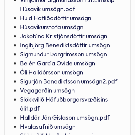
Húsavík umsögn.pdf
Huld Hafliðadóttir umsögn
Húsavíkurstofa umsögn
Jakobína Kristjánsdóttir umsögn
Ingibjörg Benediktsdóttir umsögn
Sigmundur Þorgrímsson umsögn
Belén García Ovide umsögn
Óli Halldórsson umsögn
Sigurjón Benediktsson umsögn2.pdf
Vegagerðin umsögn
Slökkvilið Höfuðborgarsvæðisins
álit.pdf
Halldór Jón Gíslason umsögn.pdf
Hvalasafnið umsögn