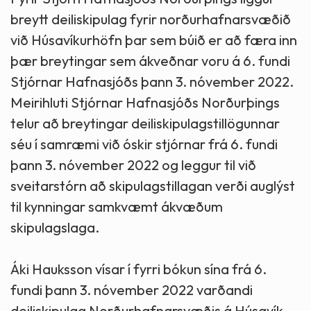
breytt deiliskipulag fyrir norðurhafnarsvæðið
við Húsavíkurhöfn þar sem búið er að færa inn
þær breytingar sem ákveðnar voru á 6. fundi
Stjórnar Hafnasjóðs þann 3. nóvember 2022.
Meirihluti Stjórnar Hafnasjóðs Norðurþings
telur að breytingar deiliskipulagstillögunnar
séu í samræmi við óskir stjórnar frá 6. fundi
þann 3. nóvember 2022 og leggur til við
sveitarstórn að skipulagstillagan verði auglýst
til kynningar samkvæmt ákvæðum
skipulagslaga.
Áki Hauksson vísar í fyrri bókun sína frá 6.
fundi þann 3. nóvember 2022 varðandi
deiliskipulag Norðurhafnarsvæðis á Húsavík.