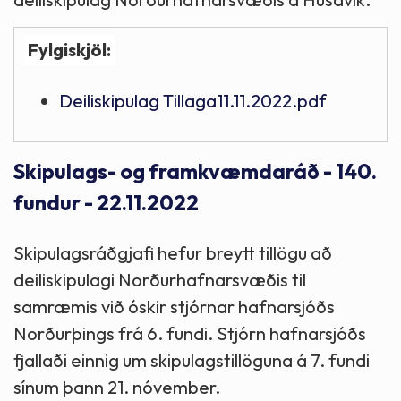
Fylgiskjöl:
Deiliskipulag Tillaga11.11.2022.pdf
Skipulags- og framkvæmdaráð - 140.
fundur - 22.11.2022
Skipulagsráðgjafi hefur breytt tillögu að
deiliskipulagi Norðurhafnarsvæðis til
samræmis við óskir stjórnar hafnarsjóðs
Norðurþings frá 6. fundi. Stjórn hafnarsjóðs
fjallaði einnig um skipulagstillöguna á 7. fundi
sínum þann 21. nóvember.