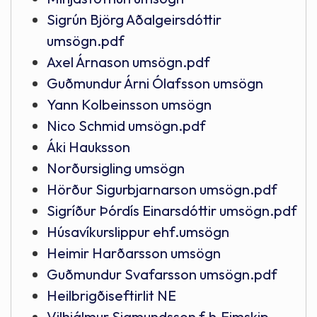
Sigrún Björg Aðalgeirsdóttir
umsögn.pdf
Axel Árnason umsögn.pdf
Guðmundur Árni Ólafsson umsögn
Yann Kolbeinsson umsögn
Nico Schmid umsögn.pdf
Áki Hauksson
Norðursigling umsögn
Hörður Sigurbjarnarson umsögn.pdf
Sigríður Þórdís Einarsdóttir umsögn.pdf
Húsavíkurslippur ehf.umsögn
Heimir Harðarsson umsögn
Guðmundur Svafarsson umsögn.pdf
Heilbrigðiseftirlit NE
Vilhjálmur Sigmundsson f.h.Eimskip