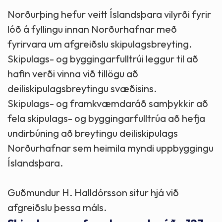
Norðurþing hefur veitt Íslandsþara vilyrði fyrir
lóð á fyllingu innan Norðurhafnar með
fyrirvara um afgreiðslu skipulagsbreyting.
Skipulags- og byggingarfulltrúi leggur til að
hafin verði vinna við tillögu að
deiliskipulagsbreytingu svæðisins.
Skipulags- og framkvæmdaráð samþykkir að
fela skipulags- og byggingarfulltrúa að hefja
undirbúning að breytingu deiliskipulags
Norðurhafnar sem heimila myndi uppbyggingu
Íslandsþara.
Guðmundur H. Halldórsson situr hjá við
afgreiðslu þessa máls.