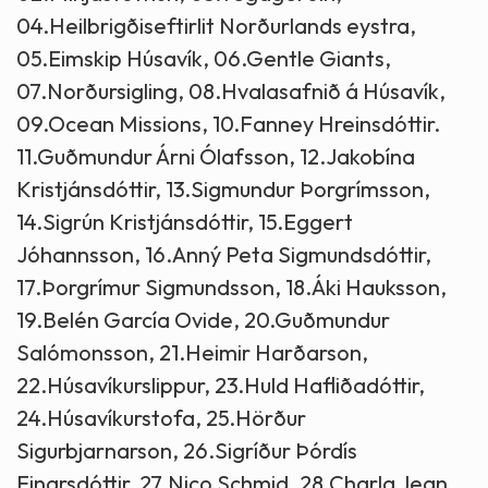
04.Heilbrigðiseftirlit Norðurlands eystra,
05.Eimskip Húsavík, 06.Gentle Giants,
07.Norðursigling, 08.Hvalasafnið á Húsavík,
09.Ocean Missions, 10.Fanney Hreinsdóttir.
11.Guðmundur Árni Ólafsson, 12.Jakobína
Kristjánsdóttir, 13.Sigmundur Þorgrímsson,
14.Sigrún Kristjánsdóttir, 15.Eggert
Jóhannsson, 16.Anný Peta Sigmundsdóttir,
17.Þorgrímur Sigmundsson, 18.Áki Hauksson,
19.Belén García Ovide, 20.Guðmundur
Salómonsson, 21.Heimir Harðarson,
22.Húsavíkurslippur, 23.Huld Hafliðadóttir,
24.Húsavíkurstofa, 25.Hörður
Sigurbjarnarson, 26.Sigríður Þórdís
Einarsdóttir, 27.Nico Schmid, 28.Charla Jean