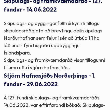
Skipulags- og framkvæmdaráð - 127.
fundur - 14.06.2022
Skipulags- og byggingarfulltrúi kynnti tillögu
skipulagsráðgjafa að breytingu deiliskipulags
Norðurhafnar sem felur í sér að útbúa 1,1 ha
lóð undir fyrirhugaða uppbyggingu
Íslandsþara.
Skipulags- og framkvæmdaráð vísar tillögunni
til umræðu í stjórn hafnasjóðs.
Stjórn Hafnasjóðs Norðurþings - 1.
fundur - 29.06.2022
Á 127. fundi skipulags- og framkvæmdaráðs
14.06.2022, var eftirfarandi bókað: Skipulags-