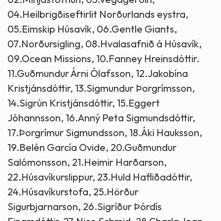
04.Heilbrigðiseftirlit Norðurlands eystra,
05.Eimskip Húsavík, 06.Gentle Giants,
07.Norðursigling, 08.Hvalasafnið á Húsavík,
09.Ocean Missions, 10.Fanney Hreinsdóttir.
11.Guðmundur Árni Ólafsson, 12.Jakobína
Kristjánsdóttir, 13.Sigmundur Þorgrímsson,
14.Sigrún Kristjánsdóttir, 15.Eggert
Jóhannsson, 16.Anný Peta Sigmundsdóttir,
17.Þorgrímur Sigmundsson, 18.Áki Hauksson,
19.Belén García Ovide, 20.Guðmundur
Salómonsson, 21.Heimir Harðarson,
22.Húsavíkurslippur, 23.Huld Hafliðadóttir,
24.Húsavíkurstofa, 25.Hörður
Sigurbjarnarson, 26.Sigríður Þórdís