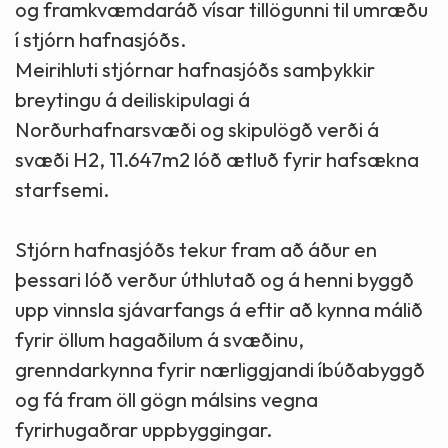
og framkvæmdaráð vísar tillögunni til umræðu
í stjórn hafnasjóðs.
Meirihluti stjórnar hafnasjóðs samþykkir
breytingu á deiliskipulagi á
Norðurhafnarsvæði og skipulögð verði á
svæði H2, 11.647m2 lóð ætluð fyrir hafsækna
starfsemi.
Stjórn hafnasjóðs tekur fram að áður en
þessari lóð verður úthlutað og á henni byggð
upp vinnsla sjávarfangs á eftir að kynna málið
fyrir öllum hagaðilum á svæðinu,
grenndarkynna fyrir nærliggjandi íbúðabyggð
og fá fram öll gögn málsins vegna
fyrirhugaðrar uppbyggingar.