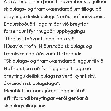
Á 137. fundi sínum þann 1. nóvember s.l. fjallaði
skipulags- og framkvæmdaráð um tillögu að
breytingu deiliskipulags Norðurhafnarsvæðis.
Endurskoðuð tillaga miðar við breyttar
forsendur í fyrirhugaðri uppbyggingu
lífhreinsistöðvar Íslandsþara við
Húsavíkurhöfn. Niðurstaða skipulags og
framkvæmdaráðs var eftirfarandi:
“Skipulags- og framkvæmdaráð leggur til við
Hafnarstjórn að fyrirliggjandi tillaga að
breytingu deiliskipulagsins verði kynnt skv.
ákvæðum skipulagslaga".
Meirihluti hafnarstjórnar leggur til að
eftirfarandi breytingar verði gerðar á
skipulagstillögunni: