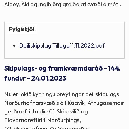
Aldey, Áki og Ingibjörg greiða atkvæði á móti.
Fylgiskjöl:
Deiliskipulag Tillaga11.11.2022.pdf
Skipulags- og framkvæmdaráð - 144.
fundur - 24.01.2023
Nú er lokið kynningu breytingar deiliskipulags
Norðurhafnarsvæðis á Húsavík. Athugasemdir
gerðu eftirtaldir: 01.Slökkvilið og
Eldvarnareftirlit Norðurþings,
02.Minjastofnun, 03.Vegagerðin,