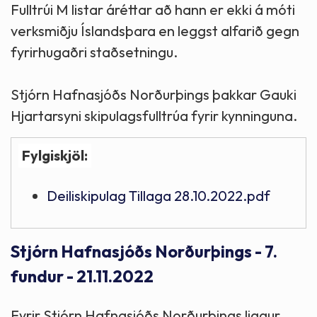
Fulltrúi M listar áréttar að hann er ekki á móti
verksmiðju Íslandsþara en leggst alfarið gegn
fyrirhugaðri staðsetningu.
Stjórn Hafnasjóðs Norðurþings þakkar Gauki
Hjartarsyni skipulagsfulltrúa fyrir kynninguna.
Fylgiskjöl:
Deiliskipulag Tillaga 28.10.2022.pdf
Stjórn Hafnasjóðs Norðurþings - 7.
fundur - 21.11.2022
Fyrir Stjórn Hafnasjóðs Norðurþings liggur