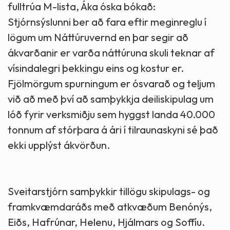
fulltrúa M-lista, Áka óska bókað:
Stjórnsýslunni ber að fara eftir meginreglu í
lögum um Náttúruvernd en þar segir að
ákvarðanir er varða náttúruna skuli teknar af
vísindalegri þekkingu eins og kostur er.
Fjölmörgum spurningum er ósvarað og teljum
við að með því að samþykkja deiliskipulag um
lóð fyrir verksmiðju sem hyggst landa 40.000
tonnum af stórþara á ári í tilraunaskyni sé það
ekki upplýst ákvörðun.
Sveitarstjórn samþykkir tillögu skipulags- og
framkvæmdaráðs með atkvæðum Benónýs,
Eiðs, Hafrúnar, Helenu, Hjálmars og Soffíu.