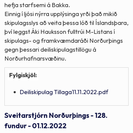
hefja starfsemi á Bakka.
Einnig í ljósi nýrra upplýsinga yrði það mikið
skipulagsslys að veita þessa lóð til Íslandsþara,
því leggst Áki Hauksson fulltrúi M-Listans í
skipulags- og framkvæmdaráði Norðurþings
gegn þessari deiliskipulagstillögu á
Norðurhafnarsvæðinu.
Fylgiskjöl:
Deiliskipulag Tillaga11.11.2022.pdf
Sveitarstjórn Norðurþings - 128.
fundur - 01.12.2022