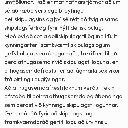
umfjöllunar. Það er mat hafnarstjórnar að um
sé að ræða verulega breytingu
deiliskipulagsins og því sé rétt að fylgja sama
skipulagsferli og fyrir nýtt deiliskipulag.
Með því að setja deiliskipulagstillöguna í fullt
kynningarferli samkvæmt skipulagslögum
gefst öllum, sem áhuga hafa, tækifæri til að
gera athugasemdir við skipulagstillöguna, en
athugasemdafrestur er að lágmarki sex vikur
frá birtingu auglýsingar.
Að athugasemdafresti loknum verður tekin
afstaða til þeirra athugasemda og ábendinga
sem berast við kynningu skipulagstillögunnar.
Gera má ráð fyrir að skipulags- og
framkvæmdaráð geri tillögu að úrvinnslu