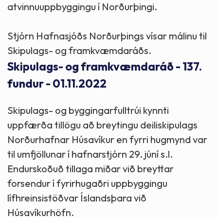
atvinnuuppbyggingu í Norðurþingi.
Stjórn Hafnasjóðs Norðurþings vísar málinu til
Skipulags- og framkvæmdaráðs.
Skipulags- og framkvæmdaráð - 137.
fundur - 01.11.2022
Skipulags- og byggingarfulltrúi kynnti
uppfærða tillögu að breytingu deiliskipulags
Norðurhafnar Húsavíkur en fyrri hugmynd var
til umfjöllunar í hafnarstjórn 29. júní s.l.
Endurskoðuð tillaga miðar við breyttar
forsendur í fyrirhugaðri uppbyggingu
lífhreinsistöðvar Íslandsþara við
Húsavíkurhöfn.