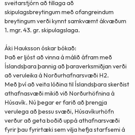
sveitarstjórn að tillaga að
skipulagsbreytingum með ofangreindum
breytingum verði kynnt samkvæmt ákvæðum
1. mgr. 43. gr. skipulagslaga.
Áki Hauksson óskar bókað:
Það er ljóst að vinna á málið áfram með
Íslandsþara þannig að þaraverksmiðjan verði
að veruleika á Norðurhafnarsvæði H2.
Með því að veita lóðina til Íslandsþara skerðist
athafnasvæði mikið við Norðurhöfnina á
Húsavík. Nú þegar er farið að þrengja
verulega að þessu svæði, Húsavíkurhöfn
verður að geta boðið uppá athafnarsvæði
fyrir þau fyrirtæki sem vilja hefja starfsemi á