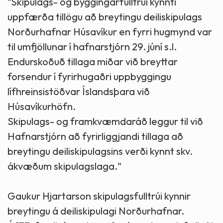
"Skipulags- og byggingarfulltrúi kynnti
uppfærða tillögu að breytingu deiliskipulags
Norðurhafnar Húsavíkur en fyrri hugmynd var
til umfjöllunar í hafnarstjórn 29. júní s.l.
Endurskoðuð tillaga miðar við breyttar
forsendur í fyrirhugaðri uppbyggingu
lífhreinsistöðvar Íslandsþara við
Húsavíkurhöfn.
Skipulags- og framkvæmdaráð leggur til við
Hafnarstjórn að fyrirliggjandi tillaga að
breytingu deiliskipulagsins verði kynnt skv.
ákvæðum skipulagslaga."
Gaukur Hjartarson skipulagsfulltrúi kynnir
breytingu á deiliskipulagi Norðurhafnar.