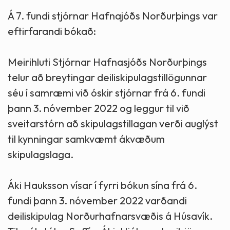
Á 7. fundi stjórnar Hafnajóðs Norðurþings var
eftirfarandi bókað:
Meirihluti Stjórnar Hafnasjóðs Norðurþings
telur að breytingar deiliskipulagstillögunnar
séu í samræmi við óskir stjórnar frá 6. fundi
þann 3. nóvember 2022 og leggur til við
sveitarstórn að skipulagstillagan verði auglýst
til kynningar samkvæmt ákvæðum
skipulagslaga.
Áki Hauksson vísar í fyrri bókun sína frá 6.
fundi þann 3. nóvember 2022 varðandi
deiliskipulag Norðurhafnarsvæðis á Húsavík.