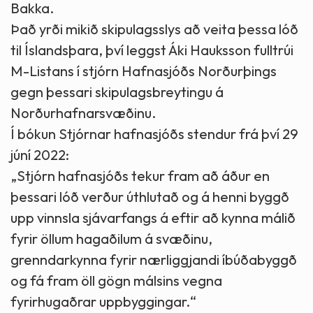
Bakka.
Það yrði mikið skipulagsslys að veita þessa lóð
til Íslandsþara, því leggst Áki Hauksson fulltrúi
M-Listans í stjórn Hafnasjóðs Norðurþings
gegn þessari skipulagsbreytingu á
Norðurhafnarsvæðinu.
Í bókun Stjórnar hafnasjóðs stendur frá því 29
júní 2022:
„Stjórn hafnasjóðs tekur fram að áður en
þessari lóð verður úthlutað og á henni byggð
upp vinnsla sjávarfangs á eftir að kynna málið
fyrir öllum hagaðilum á svæðinu,
grenndarkynna fyrir nærliggjandi íbúðabyggð
og fá fram öll gögn málsins vegna
fyrirhugaðrar uppbyggingar.“