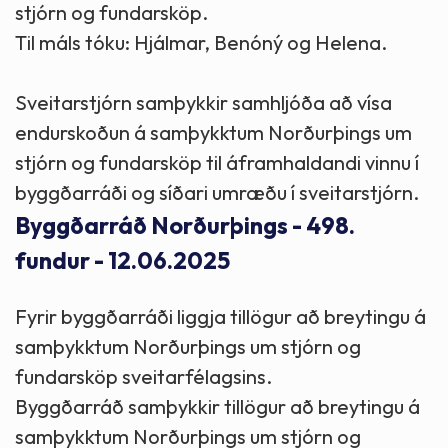
stjórn og fundarsköp.
Til máls tóku: Hjálmar, Benóný og Helena.
Sveitarstjórn samþykkir samhljóða að vísa
endurskoðun á samþykktum Norðurþings um
stjórn og fundarsköp til áframhaldandi vinnu í
byggðarráði og síðari umræðu í sveitarstjórn.
Byggðarráð Norðurþings - 498.
fundur - 12.06.2025
Fyrir byggðarráði liggja tillögur að breytingu á
samþykktum Norðurþings um stjórn og
fundarsköp sveitarfélagsins.
Byggðarráð samþykkir tillögur að breytingu á
samþykktum Norðurþings um stjórn og