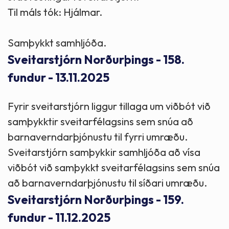
Til máls tók: Hjálmar.
Samþykkt samhljóða.
Sveitarstjórn Norðurþings - 158.
fundur - 13.11.2025
Fyrir sveitarstjórn liggur tillaga um viðbót við
samþykktir sveitarfélagsins sem snúa að
barnaverndarþjónustu til fyrri umræðu.
Sveitarstjórn samþykkir samhljóða að vísa
viðbót við samþykkt sveitarfélagsins sem snúa
að barnaverndarþjónustu til síðari umræðu.
Sveitarstjórn Norðurþings - 159.
fundur - 11.12.2025