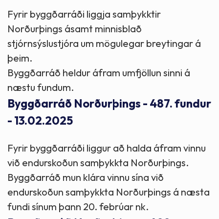
Fyrir byggðarráði liggja samþykktir
Norðurþings ásamt minnisblað
stjórnsýslustjóra um mögulegar breytingar á
þeim.
Byggðarráð heldur áfram umfjöllun sinni á
næstu fundum.
Byggðarráð Norðurþings - 487. fundur
- 13.02.2025
Fyrir byggðarráði liggur að halda áfram vinnu
við endurskoðun samþykkta Norðurþings.
Byggðarráð mun klára vinnu sína við
endurskoðun samþykkta Norðurþings á næsta
fundi sínum þann 20. febrúar nk.