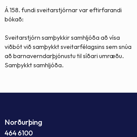
Á 158. fundi sveitarstjórnar var eftirfarandi
bókað:
Sveitarstjórn samþykkir samhljóða að vísa
viðbót við samþykkt sveitarfélagsins sem snúa
að barnaverndarþjónustu til síðari umræðu.
Samþykkt samhljóða.
Norðurþing
464 6100