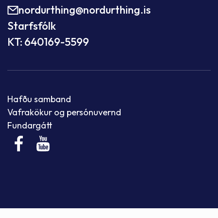
nordurthing@nordurthing.is
Starfsfólk
KT: 640169-5599
Hafðu samband
Vafrakökur og persónuvernd
Fundargátt