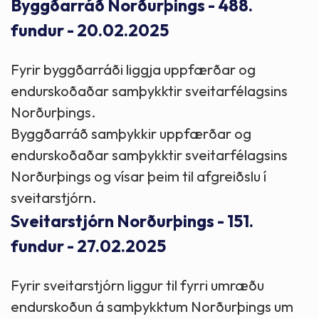
Byggðarráð Norðurþings - 488.
fundur - 20.02.2025
Fyrir byggðarráði liggja uppfærðar og
endurskoðaðar samþykktir sveitarfélagsins
Norðurþings.
Byggðarráð samþykkir uppfærðar og
endurskoðaðar samþykktir sveitarfélagsins
Norðurþings og vísar þeim til afgreiðslu í
sveitarstjórn.
Sveitarstjórn Norðurþings - 151.
fundur - 27.02.2025
Fyrir sveitarstjórn liggur til fyrri umræðu
endurskoðun á samþykktum Norðurþings um