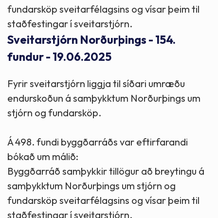
fundarsköp sveitarfélagsins og vísar þeim til
staðfestingar í sveitarstjórn.
Sveitarstjórn Norðurþings - 154.
fundur - 19.06.2025
Fyrir sveitarstjórn liggja til síðari umræðu
endurskoðun á samþykktum Norðurþings um
stjórn og fundarsköp.
Á 498. fundi byggðarráðs var eftirfarandi
bókað um málið:
Byggðarráð samþykkir tillögur að breytingu á
samþykktum Norðurþings um stjórn og
fundarsköp sveitarfélagsins og vísar þeim til
staðfestingar í sveitarstjórn.