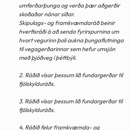
umferðarþunga og verða þær aðgerðir
skoðaðar nánar síðar.
Skipulags- og framkvæmdaráð beinir
hverfisráði á að senda fyrirspurnina um
hvort vegurinn þoli aukna þungaflutninga
til vegagerðarinnar sem hefur umsjón
með þjóðveg í þéttbýli.
2. Ráðið vísar þessum lið fundargerðar til
fjölskylduráðs.
3. Ráðið vísar þessum lið fundargerðar til
fjölskylduráðs.
4. Ráðið felur framkvæmda- og