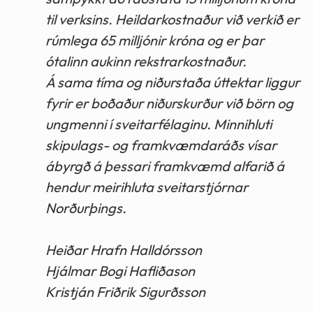
til verksins. Heildarkostnaður við verkið er
rúmlega 65 milljónir króna og er þar
ótalinn aukinn rekstrarkostnaður.
Á sama tíma og niðurstaða úttektar liggur
fyrir er boðaður niðurskurður við börn og
ungmenni í sveitarfélaginu. Minnihluti
skipulags- og framkvæmdaráðs vísar
ábyrgð á þessari framkvæmd alfarið á
hendur meirihluta sveitarstjórnar
Norðurþings.
Heiðar Hrafn Halldórsson
Hjálmar Bogi Hafliðason
Kristján Friðrik Sigurðsson