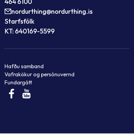
464 6100
nordurthing@nordurthing.is
Starfsfólk
KT: 640169-5599
Hafðu samband
Vafrakökur og persónuvernd
Fundargátt