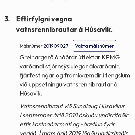
3.
Eftirfylgni vegna
vatnsrennibrautar á Húsavík.
Málsnúmer
201909027
Vakta málsnúmer
Greinargerð óháðrar úttektar KPMG
varðandi stjórnsýslulegar ákvarðanir,
fjárfestingar og framkvæmdir í tengslum
við uppsetningu vatnsrennibrautar á
Húsavík.
Vatnsrennibraut við Sundlaug Húsavíkur
Í september árið 2018 óskuðu undirritaðir
eftir kostnaðarmati og -áætlun fyrir
verkið. Í mars árið 2019 lögðu undirritaðir