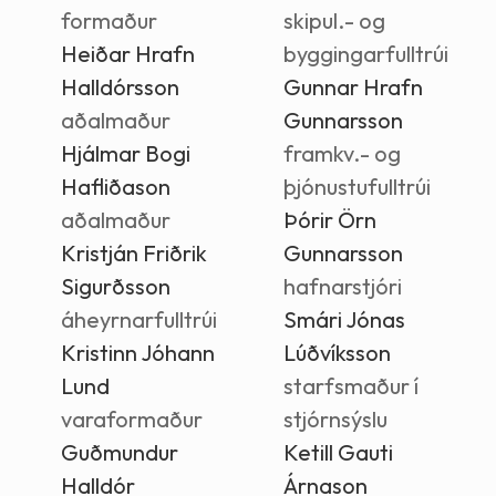
formaður
skipul.- og
Heiðar Hrafn
byggingarfulltrúi
Halldórsson
Gunnar Hrafn
aðalmaður
Gunnarsson
Hjálmar Bogi
framkv.- og
Hafliðason
þjónustufulltrúi
aðalmaður
Þórir Örn
Kristján Friðrik
Gunnarsson
Sigurðsson
hafnarstjóri
áheyrnarfulltrúi
Smári Jónas
Kristinn Jóhann
Lúðvíksson
Lund
starfsmaður í
varaformaður
stjórnsýslu
Guðmundur
Ketill Gauti
Halldór
Árnason