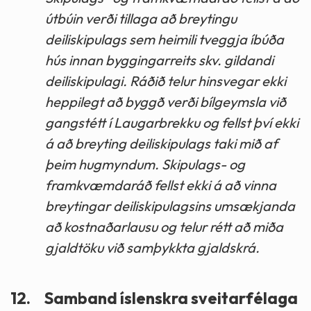
útbúin verði tillaga að breytingu
deiliskipulags sem heimili tveggja íbúða
hús innan byggingarreits skv. gildandi
deiliskipulagi. Ráðið telur hinsvegar ekki
heppilegt að byggð verði bílgeymsla við
gangstétt í Laugarbrekku og fellst því ekki
á að breyting deiliskipulags taki mið af
þeim hugmyndum. Skipulags- og
framkvæmdaráð fellst ekki á að vinna
breytingar deiliskipulagsins umsækjanda
að kostnaðarlausu og telur rétt að miða
gjaldtöku við samþykkta gjaldskrá.
12.
Samband íslenskra sveitarfélaga