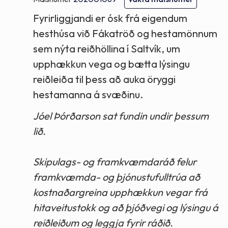
Fyrirliggjandi er ósk frá eigendum
hesthúsa við Fákatröð og hestamönnum
sem nýta reiðhöllina í Saltvík, um
upphækkun vega og bætta lýsingu
reiðleiða til þess að auka öryggi
hestamanna á svæðinu.
Jóel Þórðarson sat fundin undir þessum
lið.
Skipulags- og framkvæmdaráð felur
framkvæmda- og þjónustufulltrúa að
kostnaðargreina upphækkun vegar frá
hitaveitustokk og að þjóðvegi og lýsingu á
reiðleiðum og leggja fyrir ráðið.