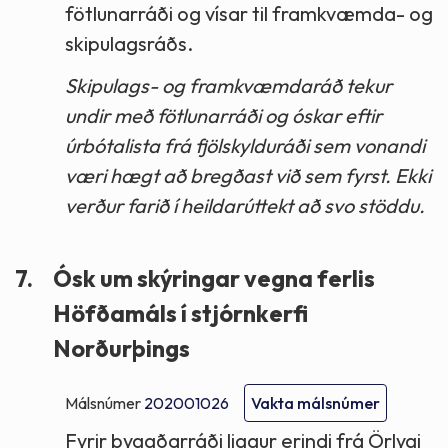
fötlunarráði og vísar til framkvæmda- og
skipulagsráðs.
Skipulags- og framkvæmdaráð tekur
undir með fötlunarráði og óskar eftir
úrbótalista frá fjölskylduráði sem vonandi
væri hægt að bregðast við sem fyrst. Ekki
verður farið í heildarúttekt að svo stöddu.
7.
Ósk um skýringar vegna ferlis
Höfðamáls í stjórnkerfi
Norðurþings
Málsnúmer
202001026
Vakta málsnúmer
Fyrir byggðarráði liggur erindi frá Örlygi