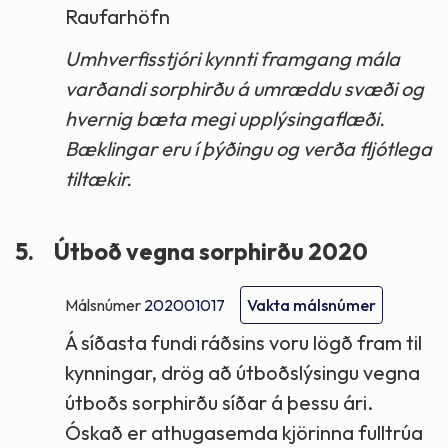
Raufarhöfn
Umhverfisstjóri kynnti framgang mála
varðandi sorphirðu á umræddu svæði og
hvernig bæta megi upplýsingaflæði.
Bæklingar eru í þýðingu og verða fljótlega
tiltækir.
5.
Útboð vegna sorphirðu 2020
Málsnúmer
202001017
Vakta málsnúmer
Á síðasta fundi ráðsins voru lögð fram til
kynningar, drög að útboðslýsingu vegna
útboðs sorphirðu síðar á þessu ári.
Óskað er athugasemda kjörinna fulltrúa