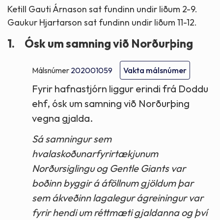
Ketill Gauti Árnason sat fundinn undir liðum 2-9.
Gaukur Hjartarson sat fundinn undir liðum 11-12.
1.
Ósk um samning við Norðurþing
Málsnúmer
202001059
Vakta málsnúmer
Fyrir hafnastjórn liggur erindi frá Doddu
ehf, ósk um samning við Norðurþing
vegna gjalda.
Sá samningur sem
hvalaskoðunarfyrirtækjunum
Norðursiglingu og Gentle Giants var
boðinn byggir á áföllnum gjöldum þar
sem ákveðinn lagalegur ágreiningur var
fyrir hendi um réttmæti gjaldanna og því