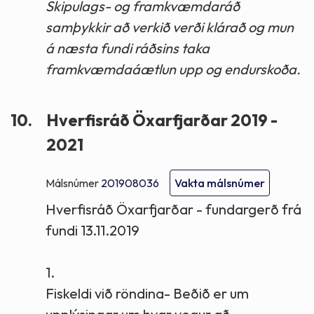
Skipulags- og framkvæmdaráð
samþykkir að verkið verði klárað og mun
á næsta fundi ráðsins taka
framkvæmdaáætlun upp og endurskoða.
10.
Hverfisráð Öxarfjarðar 2019 -
2021
Málsnúmer
201908036
Vakta málsnúmer
Hverfisráð Öxarfjarðar - fundargerð frá
fundi 13.11.2019
1.
Fiskeldi við röndina- Beðið er um