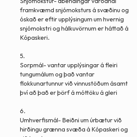
Snjómokstur- ábendingar varðandi
framkvæmd snjómoksturs á svæðinu og
óskað er eftir upplýsingum um hvernig
snjómokstri og hálkuvörnum er háttað á
Kópaskeri.
5.
Sorpmál- vantar upplýsingar á fleiri
tungumálum og það vantar
flokkunartunnur við vinnustöðum ásamt
því að það er þörf á móttöku á gleri
6.
Umhverfismál- Beiðni um úrbætur við
hirðingu grænna svæða á Kópaskeri og