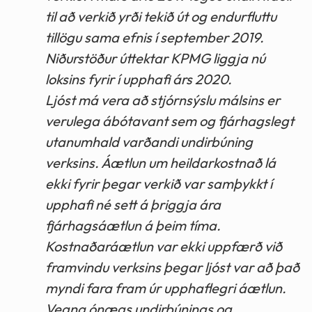
til að verkið yrði tekið út og endurfluttu
tillögu sama efnis í september 2019.
Niðurstöður úttektar KPMG liggja nú
loksins fyrir í upphafi árs 2020.
Ljóst má vera að stjórnsýslu málsins er
verulega ábótavant sem og fjárhagslegt
utanumhald varðandi undirbúning
verksins. Áætlun um heildarkostnað lá
ekki fyrir þegar verkið var samþykkt í
upphafi né sett á þriggja ára
fjárhagsáætlun á þeim tíma.
Kostnaðaráætlun var ekki uppfærð við
framvindu verksins þegar ljóst var að það
myndi fara fram úr upphaflegri áætlun.
Vegna ónægs undirbúnings og