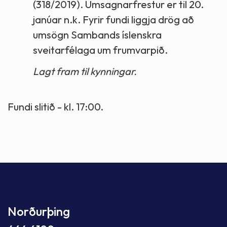
(318/2019). Umsagnarfrestur er til 20.
janúar n.k. Fyrir fundi liggja drög að
umsögn Sambands íslenskra
sveitarfélaga um frumvarpið.
Lagt fram til kynningar.
Fundi slitið - kl. 17:00.
Norðurþing