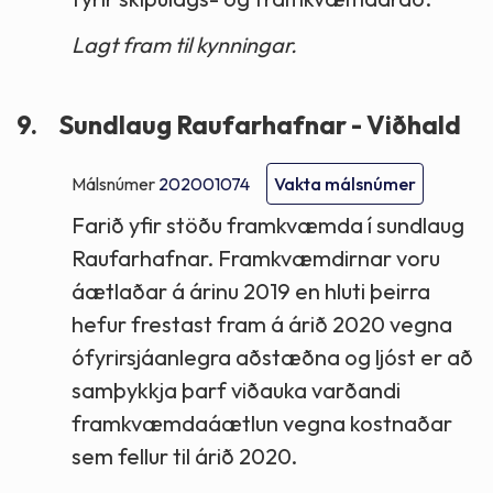
Lagt fram til kynningar.
9.
Sundlaug Raufarhafnar - Viðhald
Málsnúmer
202001074
Vakta málsnúmer
Farið yfir stöðu framkvæmda í sundlaug
Raufarhafnar. Framkvæmdirnar voru
áætlaðar á árinu 2019 en hluti þeirra
hefur frestast fram á árið 2020 vegna
ófyrirsjáanlegra aðstæðna og ljóst er að
samþykkja þarf viðauka varðandi
framkvæmdaáætlun vegna kostnaðar
sem fellur til árið 2020.