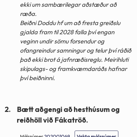
ekki um sambærilegar aðstæður að
ræða.
Beiðni Doddu hf um að fresta greiðslu
gjalda fram til 2028 falla því engan
veginn undir sömu forsendur og
ofangreindur samningur og telur því ráðið
það ekki brot á jafnræðisreglu. Meirihluti
skipulags- og framkvæmdaráðs hafnar
því beiðninni.
2.
Bætt aðgengi að hesthúsum og
reiðhöll við Fákatröð.
Málsnúmer
202001069
Vakta málsnúmer