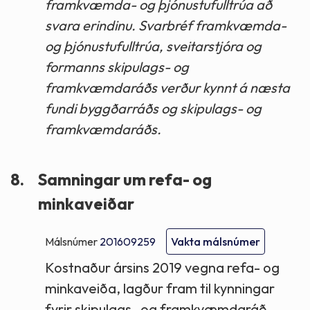
framkvæmda- og þjónustufulltrúa að
svara erindinu. Svarbréf framkvæmda-
og þjónustufulltrúa, sveitarstjóra og
formanns skipulags- og
framkvæmdaráðs verður kynnt á næsta
fundi byggðarráðs og skipulags- og
framkvæmdaráðs.
8.
Samningar um refa- og
minkaveiðar
Málsnúmer
201609259
Vakta málsnúmer
Kostnaður ársins 2019 vegna refa- og
minkaveiða, lagður fram til kynningar
fyrir skipulags- og framkvæmdaráð.