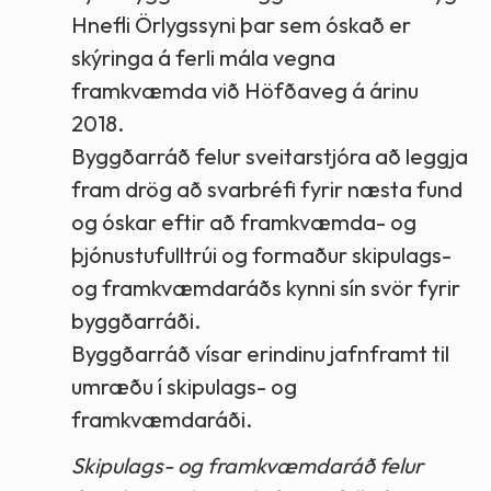
Hnefli Örlygssyni þar sem óskað er
skýringa á ferli mála vegna
framkvæmda við Höfðaveg á árinu
2018.
Byggðarráð felur sveitarstjóra að leggja
fram drög að svarbréfi fyrir næsta fund
og óskar eftir að framkvæmda- og
þjónustufulltrúi og formaður skipulags-
og framkvæmdaráðs kynni sín svör fyrir
byggðarráði.
Byggðarráð vísar erindinu jafnframt til
umræðu í skipulags- og
framkvæmdaráði.
Skipulags- og framkvæmdaráð felur