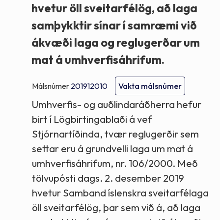
hvetur öll sveitarfélög, að laga
samþykktir sínar í samræmi við
ákvæði laga og reglugerðar um
mat á umhverfisáhrifum.
Málsnúmer
201912010
Vakta málsnúmer
Umhverfis- og auðlindaráðherra hefur
birt í Lögbirtingablaði á vef
Stjórnartíðinda, tvær reglugerðir sem
settar eru á grundvelli laga um mat á
umhverfisáhrifum, nr. 106/2000. Með
tölvupósti dags. 2. desember 2019
hvetur Samband íslenskra sveitarfélaga
öll sveitarfélög, þar sem við á, að laga