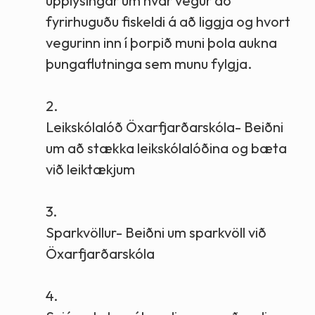
upplýsingar um hvar vegur að
fyrirhuguðu fiskeldi á að liggja og hvort
vegurinn inn í þorpið muni þola aukna
þungaflutninga sem munu fylgja.
2.
Leikskólalóð Öxarfjarðarskóla- Beiðni
um að stækka leikskólalóðina og bæta
við leiktækjum
3.
Sparkvöllur- Beiðni um sparkvöll við
Öxarfjarðarskóla
4.