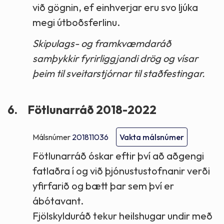
við gögnin, ef einhverjar eru svo ljúka
megi útboðsferlinu.
Skipulags- og framkvæmdaráð
samþykkir fyrirliggjandi drög og vísar
þeim til sveitarstjórnar til staðfestingar.
6.
Fötlunarráð 2018-2022
Málsnúmer
201811036
Vakta málsnúmer
Fötlunarráð óskar eftir því að aðgengi
fatlaðra í og við þjónustustofnanir verði
yfirfarið og bætt þar sem því er
ábótavant.
Fjölskylduráð tekur heilshugar undir með