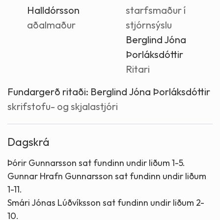
Halldórsson
starfsmaður í
aðalmaður
stjórnsýslu
Berglind Jóna
Þorláksdóttir
Ritari
Fundargerð ritaði:
Berglind Jóna Þorláksdóttir
skrifstofu- og skjalastjóri
Dagskrá
Þórir Gunnarsson sat fundinn undir liðum 1-5.
Gunnar Hrafn Gunnarsson sat fundinn undir liðum
1-11.
Smári Jónas Lúðvíksson sat fundinn undir liðum 2-
10.