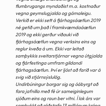
flumbrugangs myndaðist m.a. kostnaður
vegna geymslugjalda og gámaleigu.
Verkið er ekki sett á fjárhagsáætlun 2019
né getið um það í framkvæmdaáætlun
2019 og ekki gerður viðauki við
fjárhagsáætlun vegna verksins eins og
reglur kveða á um. Ekki var leitað
samþykkis sveitarstjórnar vegna útgjalda
og fjárfestinga umfram gildandi
fjárhagsáætlun. Því er ljóst að farið var á
svig við stjórnsýslulög.
Undirbúningur borgar sig og óábyrgt að
fara jafnilla með fé úr sameiginlegum
sjóðum eins og raun ber vitni. Í lok árs var
samþykkt að ráðstafa 13 milljónum króna