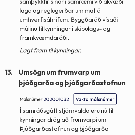
samþykktir sínar í samræmi við ákvæði
laga og reglugerðar um mat á
umhverfisáhrifum. Byggðaráð vísaði
málinu til kynningar í skipulags- og
framkvæmdaráði.
Lagt fram til kynningar.
13.
Umsögn um frumvarp um
þjóðgarða og þjóðgarðastofnun
Málsnúmer
202001032
Vakta málsnúmer
Í samráðsgátt stjórnvalda eru nú til
kynningar drög að frumvarpi um
Þjóðgarðastofnun og þjóðgarða