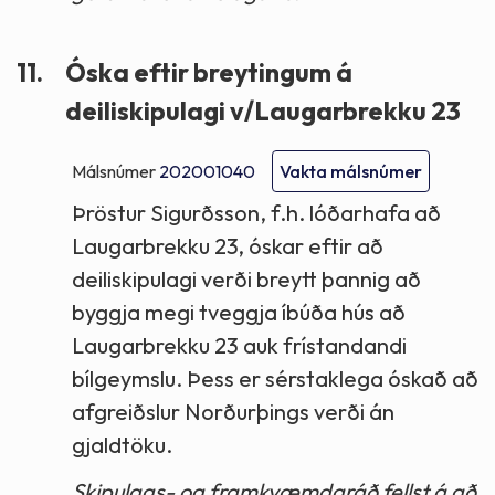
11.
Óska eftir breytingum á
deiliskipulagi v/Laugarbrekku 23
Málsnúmer
202001040
Vakta málsnúmer
Þröstur Sigurðsson, f.h. lóðarhafa að
Laugarbrekku 23, óskar eftir að
deiliskipulagi verði breytt þannig að
byggja megi tveggja íbúða hús að
Laugarbrekku 23 auk frístandandi
bílgeymslu. Þess er sérstaklega óskað að
afgreiðslur Norðurþings verði án
gjaldtöku.
Skipulags- og framkvæmdaráð fellst á að