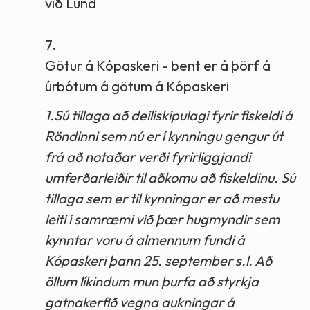
við Lund
7.
Götur á Kópaskeri - bent er á þörf á
úrbótum á götum á Kópaskeri
1.Sú tillaga að deiliskipulagi fyrir fiskeldi á
Röndinni sem nú er í kynningu gengur út
frá að notaðar verði fyrirliggjandi
umferðarleiðir til aðkomu að fiskeldinu. Sú
tillaga sem er til kynningar er að mestu
leiti í samræmi við þær hugmyndir sem
kynntar voru á almennum fundi á
Kópaskeri þann 25. september s.l. Að
öllum líkindum mun þurfa að styrkja
gatnakerfið vegna aukningar á