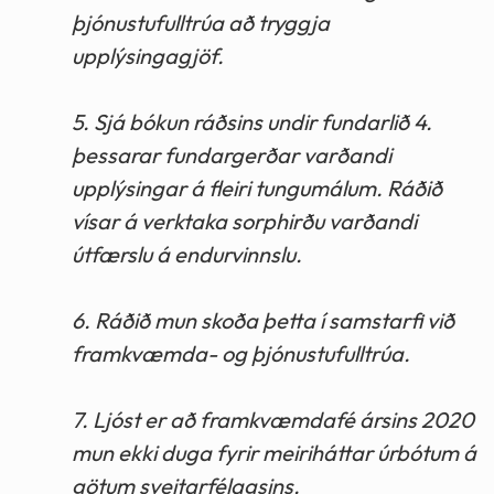
þjónustufulltrúa að tryggja
upplýsingagjöf.
5. Sjá bókun ráðsins undir fundarlið 4.
þessarar fundargerðar varðandi
upplýsingar á fleiri tungumálum. Ráðið
vísar á verktaka sorphirðu varðandi
útfærslu á endurvinnslu.
6. Ráðið mun skoða þetta í samstarfi við
framkvæmda- og þjónustufulltrúa.
7. Ljóst er að framkvæmdafé ársins 2020
mun ekki duga fyrir meiriháttar úrbótum á
götum sveitarfélagsins.