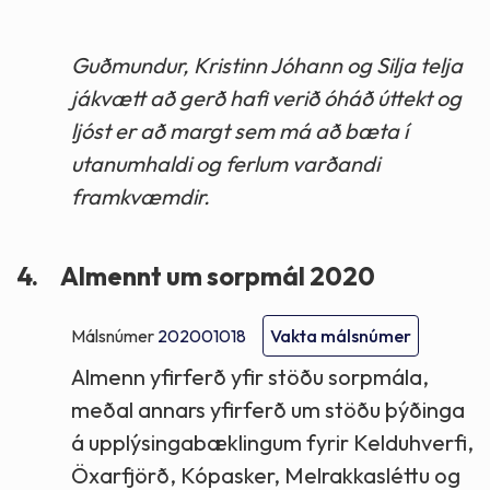
Guðmundur, Kristinn Jóhann og Silja telja
jákvætt að gerð hafi verið óháð úttekt og
ljóst er að margt sem má að bæta í
utanumhaldi og ferlum varðandi
framkvæmdir.
4.
Almennt um sorpmál 2020
Málsnúmer
202001018
Vakta málsnúmer
Almenn yfirferð yfir stöðu sorpmála,
meðal annars yfirferð um stöðu þýðinga
á upplýsingabæklingum fyrir Kelduhverfi,
Öxarfjörð, Kópasker, Melrakkasléttu og